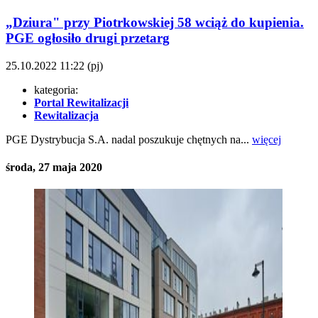
„Dziura" przy Piotrkowskiej 58 wciąż do kupienia.
PGE ogłosiło drugi przetarg
25.10.2022
11:22
(pj)
kategoria:
Portal Rewitalizacji
Rewitalizacja
PGE Dystrybucja S.A. nadal poszukuje chętnych na...
więcej
środa, 27 maja 2020