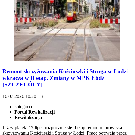
Remont skrzyżowania Kościuszki i Struga w Łodzi
wkracza w II etap. Zmiany w MPK Łódź
[SZCZEGÓŁY]
16.07.2026
10:20
TŚ
kategoria:
Portal Rewitalizacji
Rewitalizacja
Już w piątek, 17 lipca rozpocznie się II etap remontu torowiska na
skrzyżowaniu Kościuszki i Struga w Łodzi. Prace potrwają przez