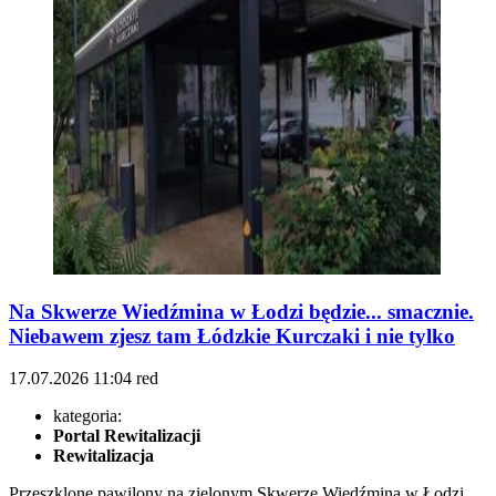
Na Skwerze Wiedźmina w Łodzi będzie... smacznie.
Niebawem zjesz tam Łódzkie Kurczaki i nie tylko
17.07.2026
11:04
red
kategoria:
Portal Rewitalizacji
Rewitalizacja
Przeszklone pawilony na zielonym Skwerze Wiedźmina w Łodzi