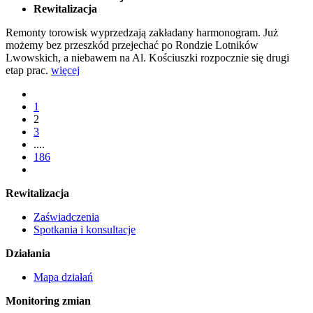
Rewitalizacja
Remonty torowisk wyprzedzają zakładany harmonogram. Już
możemy bez przeszkód przejechać po Rondzie Lotników
Lwowskich, a niebawem na Al. Kościuszki rozpocznie się drugi
etap prac.
więcej
1
2
3
....
186
Rewitalizacja
Zaświadczenia
Spotkania i konsultacje
Działania
Mapa działań
Monitoring zmian