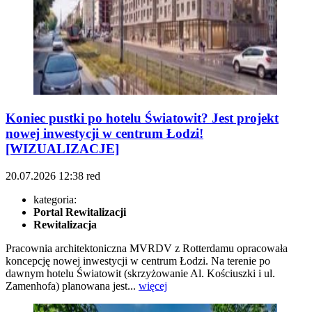
Koniec pustki po hotelu Światowit? Jest projekt
nowej inwestycji w centrum Łodzi!
[WIZUALIZACJE]
20.07.2026
12:38
red
kategoria:
Portal Rewitalizacji
Rewitalizacja
Pracownia architektoniczna MVRDV z Rotterdamu opracowała
koncepcję nowej inwestycji w centrum Łodzi. Na terenie po
dawnym hotelu Światowit (skrzyżowanie Al. Kościuszki i ul.
Zamenhofa) planowana jest...
więcej