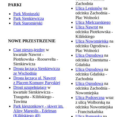
Zachodnia
PARKI
Ulica Legionów
na
odcinku Zachodnia -
Park Moniuszki
Plac Wolności
Park Sienkiewicza
Ulica Mielczarskiego
Park Staromiejski
Ulica Nawrot
na
odcinku Piotrkowska -
Kilińskiego
NOWE PRZESTRZENIE
Ulica Nowomiejska
na
odcinku Ogrodowa -
Ciąg pieszo-jezdny
w
Plac Wolności
kwartale Nawrot -
Ulica Ogrodowa
na
Piotrkowska - Roosevelta -
odcinku Cmentarna -
Sienkiewicza
Gdańska
Droga łącząca Sienkiewicza
Ulica Ogrodowa
na
ze Wschodnią
odcinku Gdańska -
Droga łącząca ul. Nawrot
Zachodnia
z Placem Komuny Paryskiej
Ulica Ogrodowa
na
Drogi uzupełniające
w
odcinku Zachodnia -
kwartale Sienkiewicza -
Nowomiejska
Traugutta - Kilińskiego -
Ulica Podrzeczna
wraz
Tuwima
z ulicą Wolborską na
Park kieszonkowy - skwer im.
odcinku Nowomiejska
Aliny Margolis - Edelman
- Franciszkańska
(
Kilińskiego 40)
Ulica Pomorska
na