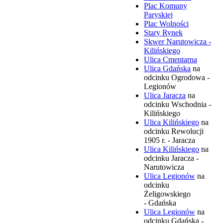
Plac Komuny
Paryskiej
Plac Wolności
Stary Rynek
Skwer Narutowicza -
Kilińskiego
Ulica Cmentarna
Ulica Gdańska
na
odcinku Ogrodowa -
Legionów
Ulica Jaracza
na
odcinku Wschodnia -
Kilińskiego
Ulica Kilińskiego
na
odcinku Rewolucji
1905 r. - Jaracza
Ulica Kilińskiego
na
odcinku Jaracza -
Narutowicza
Ulica Legionów
na
odcinku
Żeligowskiego
- Gdańska
Ulica Legionów
na
odcinku Gdańska -