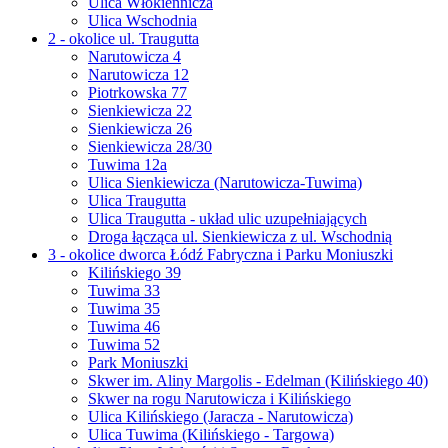
Ulica Włókiennicza
Ulica Wschodnia
2 - okolice ul. Traugutta
Narutowicza 4
Narutowicza 12
Piotrkowska 77
Sienkiewicza 22
Sienkiewicza 26
Sienkiewicza 28/30
Tuwima 12a
Ulica Sienkiewicza (Narutowicza-Tuwima)
Ulica Traugutta
Ulica Traugutta - układ ulic uzupełniających
Droga łącząca ul. Sienkiewicza z ul. Wschodnią
3 - okolice dworca Łódź Fabryczna i Parku Moniuszki
Kilińskiego 39
Tuwima 33
Tuwima 35
Tuwima 46
Tuwima 52
Park Moniuszki
Skwer im. Aliny Margolis - Edelman (Kilińskiego 40)
Skwer na rogu Narutowicza i Kilińskiego
Ulica Kilińskiego (Jaracza - Narutowicza)
Ulica Tuwima (Kilińskiego - Targowa)