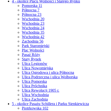
4 - okolice Placu Wolności i Starego Rynku
Pomorska 11
Północna 7
Północna 23
Wschodnia 20
Wschodnia 23
Wschodnia 24
Wschodnia 35
Wschodnia 42
Zachodnia 56
Park Staromiejski
Plac Wolności
Pasaż Róży
Stary Rynek
Ulica Legionów
Ulica Nowomiejska
Ulica Ogrodowa i ulica Północna
Ulica Podrzeczna i ulica Wolborska
Ulica Pomorska
Ulica Próchnika
Ulica Rewolucji 1905 r.
Ulica Wschodnia
Ulica Zachodnia
5 - okolice Pasażu Schillera i Parku Sienkiewicza
Piotrkowska 102