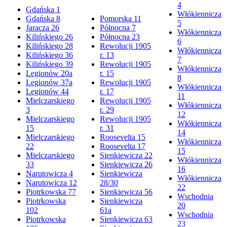
4
Gdańska 1
Włókiennicza
Gdańska 8
Pomorska 11
5
Jaracza 26
Północna 7
Włókiennicza
Kilińskiego 26
Północna 23
6
Kilińskiego 28
Rewolucji 1905
Włókiennicza
Kilińskiego 36
r. 13
7
Kilińskiego 39
Rewolucji 1905
Włókiennicza
Legionów 20a
r. 15
8
Legionów 37a
Rewolucji 1905
Włókiennicza
Legionów 44
r. 17
11
Mielczarskiego
Rewolucji 1905
Włókiennicza
3
r. 29
12
Mielczarskiego
Rewolucji 1905
Włókiennicza
15
r. 31
14
Mielczarskiego
Roosevelta 15
Włókiennicza
22
Roosevelta 17
15
Mielczarskiego
Sienkiewicza 22
Włókiennicza
33
Sienkiewicza 26
16
Narutowicza 4
Sienkiewicza
Włókiennicza
Narutowicza 12
28/30
22
Piotrkowska 77
Sienkiewicza 56
Wschodnia
Piotrkowska
Sienkiewicza
20
102
61a
Wschodnia
Piotrkowska
Sienkiewicza 63
23