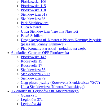
Piotrkowska 106
Piotrkowska 115
Piotrkowska 118
Sienkiewicza 61a
Sienkiewicza 63
Park Sienkiewicza
Ulica Nawrot
Ulica Sienkiewicza (Tuwima-Nawrot)
Pasaż Schillera
Droga łącząca ul. Nawrot z Placem Komuny Paryskiej
(pasaż im. Joanny Kulmowej)
Plac Komuny Paryskiej - południowa część
6 - okolice Centrum OFF Piotrkowska
Piotrkowska 142
Roosevelta 15
Roosevelta 17
Sienkiewicza 56
Sienkiewicza 75/77
Sienkiewicza 79
Ciąg pieszo-jezdny (Roosevelta-Sienkiewicza 75/77)
Ulica Sienkiewicza (Nawrot-Piłsudskiego)
7 - okolice ul. Legionów i ul. Mielczarskiego
Gdańska 1
Legionów 37a
Legionów 44