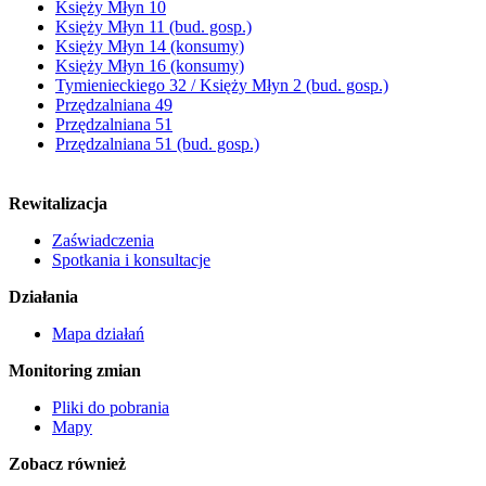
Księży Młyn 10
Księży Młyn 11 (bud. gosp.)
Księży Młyn 14 (konsumy)
Księży Młyn 16 (konsumy)
Tymienieckiego 32 / Księży Młyn 2 (bud. gosp.)
Przędzalniana 49
Przędzalniana 51
Przędzalniana 51 (bud. gosp.)
Rewitalizacja
Zaświadczenia
Spotkania i konsultacje
Działania
Mapa działań
Monitoring zmian
Pliki do pobrania
Mapy
Zobacz również