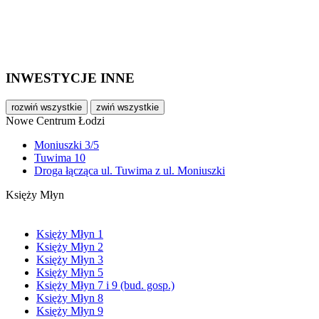
INWESTYCJE INNE
rozwiń wszystkie
zwiń wszystkie
Nowe Centrum Łodzi
Moniuszki 3/5
Tuwima 10
Droga łącząca ul. Tuwima z ul. Moniuszki
Księży Młyn
Księży Młyn 1
Księży Młyn 2
Księży Młyn 3
Księży Młyn 5
Księży Młyn 7 i 9 (bud. gosp.)
Księży Młyn 8
Księży Młyn 9