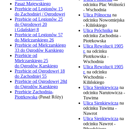
Pasaż Majewskiego
odcinku Plac Wolności
Przebicie od Legionów 15
- Wschodnia
do Zachodniej / Ogrodowej
Ulica Północna
na
Przebicie od Legionów 25
odcinku Nowomiejska
do Ogrodowej 20
- Kilińskiego
i Gdańskiej 8
Ulica Próchnika
na
Przebicie od Legionów 57
odcinku Zachodnia -
do Mielczarskiego 26
Piotrkowska
Przebicie od Mielczarskiego
Ulica Rewolucji 1905
33 do Ogrodów Karskiego
r.
na odcinku
Przebicie od
Piotrkowska -
Mielczarskiego 25
Wschodnia
do Ogrodów Karskiego
Ulica Rewolucji 1905
Przebicie od Ogrodowej 18
r.
na odcinku
do Zachodniej 55
Wschodnia -
Przebicie od Ogrodowej 28d
Kilińskiego
do Ogrodów Karskiego
Ulica Sienkiewicza
na
Przebicie Zachodnia-
odcinku Narutowicza -
Piotrkowska
(Pasaż Róży)
Tuwima
Ulica Sienkiewicza
na
odcinku Tuwima -
Nawrot
Ulica Sienkiewicza
na
odcinku Nawrot -
Piłsudskiego