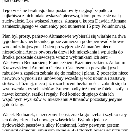
pracodawców.
Tego właśnie feralnego dnia postanowiły ciągnąć zapałki, a
najkrótsza z nich miała wskazać pierwszą, która porwie się na tą
zuchwałość. Los wskazał Agnes, służącą u kupca Dawida Altmana,
zamieszkującego w kamienicy pod numerem 15 przy Południowej.
Plan był prosty, państwo Altmanowie wybierali się właśnie na dwa
tygodnie do Ciechocinka, gdzie zamierzali podreperować zdrowie
wodami zdrojowymi. Dzień po wyjeździe Altmanów nieco
niespokojna Agnes otworzyła drzwi ich mieszkania i wpuściła do
środka pozostałe dziewczęta wraz z wybrankami ich serc –
Wacławem Bednarkiem, Franciszkiem Kazimierczakiem, Antonim
Krawczykiem i Antonim Cichym. Cała ósemka początkujących
rabusiów z zapałem zabrała się do realizacji planu. Z początku nieco
nerwowo wynosili na umówiony wcześniej wóz ubrania i zastawę
stołową. Później, nieco już rozochoceni bezkarnością zabrali się do
wynoszenia krzeseł i stołów. Łupem padły też modne fotele i sofy, a
nawet komody, szafki i regały. Pod koniec drugiego dnia ich
wspólnych wysiłków w mieszkaniu Altmanów pozostały jedynie
gołe ściany.
Wacek Bednarek, narzeczony Leosi, znał kogo trzeba i szybko cały
ten dobytek znalazł nowego właściciela. Był nim jeden z
żydowskich paserów z ulicy Kamiennej, który pewnym gestem
wypłacił ośmiorgu rabusiom okrągłe 500 złotych polecając przy tym