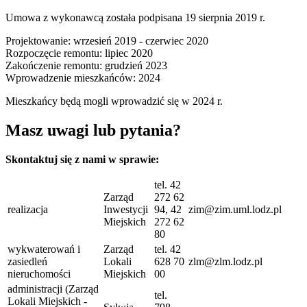
Umowa z wykonawcą została podpisana 19 sierpnia 2019 r.
Projektowanie: wrzesień 2019 - czerwiec 2020
Rozpoczęcie remontu: lipiec 2020
Zakończenie remontu: grudzień 2023
Wprowadzenie mieszkańców: 2024
Mieszkańcy będą mogli wprowadzić się w 2024 r.
Masz uwagi lub pytania?
Skontaktuj się z nami w sprawie:
tel. 42
Zarząd
272 62
realizacja
Inwestycji
94, 42
zim@zim.uml.lodz.pl
Miejskich
272 62
80
wykwaterowań i
Zarząd
tel. 42
zasiedleń
Lokali
628 70
zlm@zlm.lodz.pl
nieruchomości
Miejskich
00
administracji (Zarząd
tel.
Lokali Miejskich -