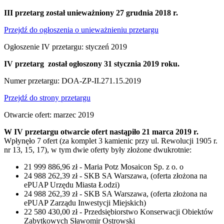
III przetarg został unieważniony 27 grudnia 2018 r.
Przejdź do ogłoszenia o unieważnieniu przetargu
Ogłoszenie IV przetargu: styczeń 2019
IV przetarg został ogłoszony 31 stycznia 2019 roku.
Numer przetargu: DOA-ZP-II.271.15.2019
Przejdź do strony przetargu
Otwarcie ofert: marzec 2019
W IV przetargu otwarcie ofert nastąpiło 21 marca 2019 r.
Wpłynęło 7 ofert (za komplet 3 kamienic przy ul. Rewolucji 1905 r.
nr 13, 15, 17), w tym dwie oferty były złożone dwukrotnie:
21 999 886,96 zł - Maria Potz Mosaicon Sp. z o. o
24 988 262,39 zł - SKB SA Warszawa, (oferta złożona na
ePUAP Urzędu Miasta Łodzi)
24 988 262,39 zł - SKB SA Warszawa, (oferta złożona na
ePUAP Zarządu Inwestycji Miejskich)
22 580 430,00 zł - Przedsiębiorstwo Konserwacji Obiektów
Zabytkowych Sławomir Ostrowski