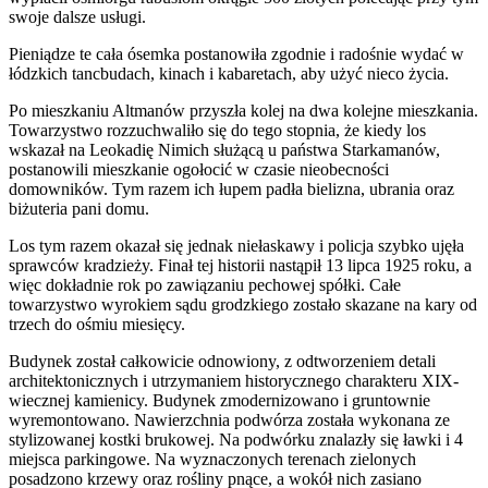
swoje dalsze usługi.
Pieniądze te cała ósemka postanowiła zgodnie i radośnie wydać w
łódzkich tancbudach, kinach i kabaretach, aby użyć nieco życia.
Po mieszkaniu Altmanów przyszła kolej na dwa kolejne mieszkania.
Towarzystwo rozzuchwaliło się do tego stopnia, że kiedy los
wskazał na Leokadię Nimich służącą u państwa Starkamanów,
postanowili mieszkanie ogołocić w czasie nieobecności
domowników. Tym razem ich łupem padła bielizna, ubrania oraz
biżuteria pani domu.
Los tym razem okazał się jednak niełaskawy i policja szybko ujęła
sprawców kradzieży. Finał tej historii nastąpił 13 lipca 1925 roku, a
więc dokładnie rok po zawiązaniu pechowej spółki. Całe
towarzystwo wyrokiem sądu grodzkiego zostało skazane na kary od
trzech do ośmiu miesięcy.
Budynek został całkowicie odnowiony, z odtworzeniem detali
architektonicznych i utrzymaniem historycznego charakteru XIX-
wiecznej kamienicy. Budynek zmodernizowano i gruntownie
wyremontowano. Nawierzchnia podwórza została wykonana ze
stylizowanej kostki brukowej. Na podwórku znalazły się ławki i 4
miejsca parkingowe. Na wyznaczonych terenach zielonych
posadzono krzewy oraz rośliny pnące, a wokół nich zasiano