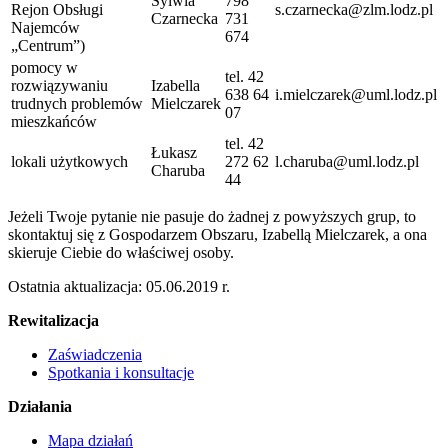
Sylwia
798
Rejon Obsługi
s.czarnecka@zlm.lodz.pl
Czarnecka
731
Najemców
674
„Centrum”)
pomocy w
tel. 42
rozwiązywaniu
Izabella
638 64
i.mielczarek@uml.lodz.pl
trudnych problemów
Mielczarek
07
mieszkańców
tel. 42
Łukasz
lokali użytkowych
272 62
l.charuba@uml.lodz.pl
Charuba
44
Jeżeli Twoje pytanie nie pasuje do żadnej z powyższych grup, to
skontaktuj się z Gospodarzem Obszaru, Izabellą Mielczarek, a ona
skieruje Ciebie do właściwej osoby.
Ostatnia aktualizacja: 05.06.2019 r.
Rewitalizacja
Zaświadczenia
Spotkania i konsultacje
Działania
Mapa działań