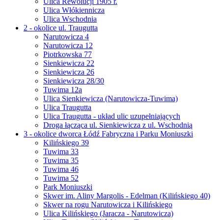
Ulica Rewolucji 1905 r.
Ulica Włókiennicza
Ulica Wschodnia
2 - okolice ul. Traugutta
Narutowicza 4
Narutowicza 12
Piotrkowska 77
Sienkiewicza 22
Sienkiewicza 26
Sienkiewicza 28/30
Tuwima 12a
Ulica Sienkiewicza (Narutowicza-Tuwima)
Ulica Traugutta
Ulica Traugutta - układ ulic uzupełniających
Droga łącząca ul. Sienkiewicza z ul. Wschodnią
3 - okolice dworca Łódź Fabryczna i Parku Moniuszki
Kilińskiego 39
Tuwima 33
Tuwima 35
Tuwima 46
Tuwima 52
Park Moniuszki
Skwer im. Aliny Margolis - Edelman (Kilińskiego 40)
Skwer na rogu Narutowicza i Kilińskiego
Ulica Kilińskiego (Jaracza - Narutowicza)