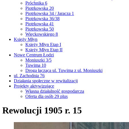
Próchnika 6
Piotrkowska 20
Piotrkowska 34 / Jaracza 1
Piotrkowska 36/38
Piotrkowska 41
Piotrkowska 50
Więckowskiego 8
Księży Młyn
Księży Młyn Etap I
Księży Młyn Etap II
Nowe Centrum Łodzi
Moniuszki 3/5
Tuwima 10
Droga łącząca ul. Tuwima z ul. Moniuszki
ul. Zachodnia 76
Działania społeczne w rewitalizacji
Projekty aktywizujące
Własna działalność gospodarcza
Oferta dla osób 29 plus
Rewolucji 1905 r. 15