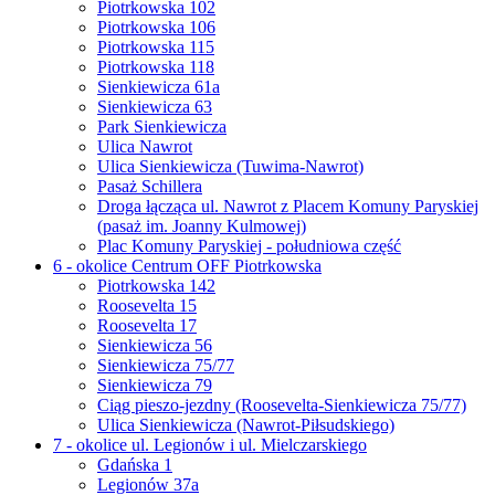
Piotrkowska 102
Piotrkowska 106
Piotrkowska 115
Piotrkowska 118
Sienkiewicza 61a
Sienkiewicza 63
Park Sienkiewicza
Ulica Nawrot
Ulica Sienkiewicza (Tuwima-Nawrot)
Pasaż Schillera
Droga łącząca ul. Nawrot z Placem Komuny Paryskiej
(pasaż im. Joanny Kulmowej)
Plac Komuny Paryskiej - południowa część
6 - okolice Centrum OFF Piotrkowska
Piotrkowska 142
Roosevelta 15
Roosevelta 17
Sienkiewicza 56
Sienkiewicza 75/77
Sienkiewicza 79
Ciąg pieszo-jezdny (Roosevelta-Sienkiewicza 75/77)
Ulica Sienkiewicza (Nawrot-Piłsudskiego)
7 - okolice ul. Legionów i ul. Mielczarskiego
Gdańska 1
Legionów 37a