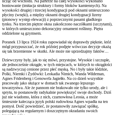
licząc od wschodu. Na parterze na całej wysokości wykonano
boniowanie (imitacja struktury i formy bloków kamiennych). Na
wysokości drugiej i trzeciej kondygnacji pod oknami umieszczono
płyciny (wnęki), a między oknami drugiej kondygnacji lizeny
(pionowy występ elewacji) z poprzecznymi pasami gładkiego
tynku. Na trzecim piętrze okna zakończono naczółkami (szczytami),
w których umieszczono dekoracyjny ornament roślinny. Piętra
oddzielone są gzymsem.
Poranek 13 lipca 1924 roku zapowiadał się doprawdy pięknie, któż
mógł przypuszczać, że rok później podjęte wówczas decyzje okażą
się tak brzemienne w skutki. Ale może nie uprzedzajmy faktów…
Dziewczyny były, jak to się mówi, przystojne. Wysokie i szczupłe,
ale jednocześnie okrągłe, w tych miejscach, w których to okrągłości
są nadzwyczaj cenione przez płeć męską. No i były takie łódzkie,
Polki, Niemki i Żydówki: Leokadia Nimich, Wanda Wildeman,
Agnes Fridenberg i Genowefa Jagiełło. Na co dzień wszystkie
pracowały jako służące w domach tak zwanego lepszego
towarzystwa. Ale że pannom nie brakowało nie tylko urody, ale i
sprytu, to postanowiły radykalnie powiększyć swoje dochody. Dziś
już nie wiadomo, która z nich, czarnowłosa Leosia, a może
śmiesznie kalecząca język polski rudowłosa Agnes wpadła na ten
pomysł. Dość powiedzieć, że postanowiły zawiązać spółkę,
polegającą na regularnym i doszczętnym okradaniu swoich