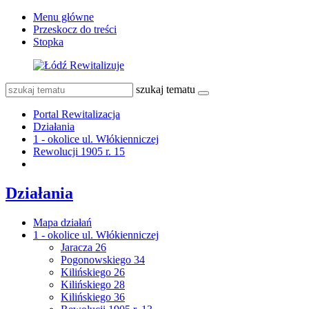
Menu główne
Przeskocz do treści
Stopka
szukaj tematu
Portal Rewitalizacja
Działania
1 - okolice ul. Włókienniczej
Rewolucji 1905 r. 15
Działania
Mapa działań
1 - okolice ul. Włókienniczej
Jaracza 26
Pogonowskiego 34
Kilińskiego 26
Kilińskiego 28
Kilińskiego 36