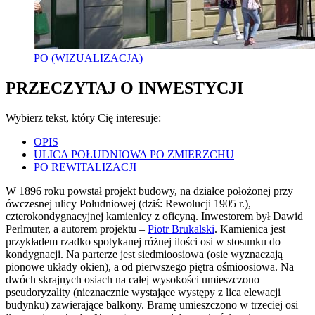
PO (WIZUALIZACJA)
PRZECZYTAJ O INWESTYCJI
Wybierz tekst, który Cię interesuje:
OPIS
ULICA POŁUDNIOWA PO ZMIERZCHU
PO REWITALIZACJI
W 1896 roku powstał projekt budowy, na działce położonej przy
ówczesnej ulicy Południowej (dziś: Rewolucji 1905 r.),
czterokondygnacyjnej kamienicy z oficyną. Inwestorem był Dawid
Perlmuter, a autorem projektu –
Piotr Brukalski
. Kamienica jest
przykładem rzadko spotykanej różnej ilości osi w stosunku do
kondygnacji. Na parterze jest siedmioosiowa (osie wyznaczają
pionowe układy okien), a od pierwszego piętra ośmioosiowa. Na
dwóch skrajnych osiach na całej wysokości umieszczono
pseudoryzality (nieznacznie wystające występy z lica elewacji
budynku) zawierające balkony. Bramę umieszczono w trzeciej osi