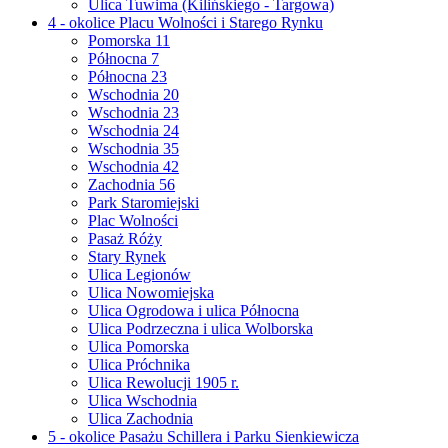
Ulica Tuwima (Kilińskiego - Targowa)
4 - okolice Placu Wolności i Starego Rynku
Pomorska 11
Północna 7
Północna 23
Wschodnia 20
Wschodnia 23
Wschodnia 24
Wschodnia 35
Wschodnia 42
Zachodnia 56
Park Staromiejski
Plac Wolności
Pasaż Róży
Stary Rynek
Ulica Legionów
Ulica Nowomiejska
Ulica Ogrodowa i ulica Północna
Ulica Podrzeczna i ulica Wolborska
Ulica Pomorska
Ulica Próchnika
Ulica Rewolucji 1905 r.
Ulica Wschodnia
Ulica Zachodnia
5 - okolice Pasażu Schillera i Parku Sienkiewicza