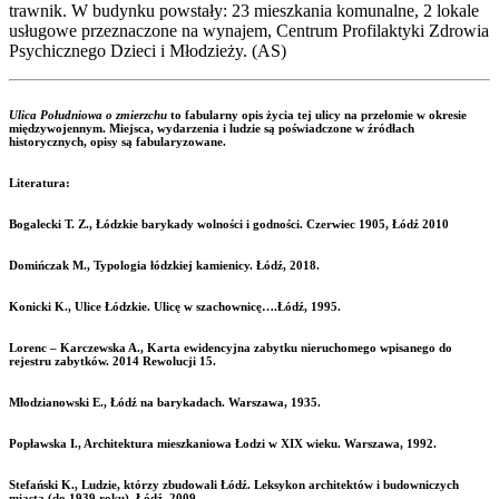
trawnik. W budynku powstały: 23 mieszkania komunalne, 2 lokale
usługowe przeznaczone na wynajem, Centrum Profilaktyki Zdrowia
Psychicznego Dzieci i Młodzieży. (AS)
Ulica Południowa o zmierzchu
to fabularny opis życia tej ulicy na przełomie w okresie
międzywojennym. Miejsca, wydarzenia i ludzie są poświadczone w źródłach
historycznych, opisy są fabularyzowane.
Literatura:
Bogalecki T. Z., Łódzkie barykady wolności i godności. Czerwiec 1905, Łódź 2010
Domińczak M., Typologia łódzkiej kamienicy. Łódź, 2018.
Konicki K., Ulice Łódzkie. Ulicę w szachownicę….Łódź, 1995.
Lorenc – Karczewska A., Karta ewidencyjna zabytku nieruchomego wpisanego do
rejestru zabytków. 2014 Rewolucji 15.
Młodzianowski E., Łódź na barykadach. Warszawa, 1935.
Popławska I., Architektura mieszkaniowa Łodzi w XIX wieku. Warszawa, 1992.
Stefański K., Ludzie, którzy zbudowali Łódź. Leksykon architektów i budowniczych
miasta (do 1939 roku). Łódź, 2009.