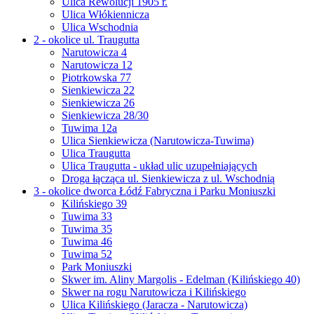
Ulica Rewolucji 1905 r.
Ulica Włókiennicza
Ulica Wschodnia
2 - okolice ul. Traugutta
Narutowicza 4
Narutowicza 12
Piotrkowska 77
Sienkiewicza 22
Sienkiewicza 26
Sienkiewicza 28/30
Tuwima 12a
Ulica Sienkiewicza (Narutowicza-Tuwima)
Ulica Traugutta
Ulica Traugutta - układ ulic uzupełniających
Droga łącząca ul. Sienkiewicza z ul. Wschodnią
3 - okolice dworca Łódź Fabryczna i Parku Moniuszki
Kilińskiego 39
Tuwima 33
Tuwima 35
Tuwima 46
Tuwima 52
Park Moniuszki
Skwer im. Aliny Margolis - Edelman (Kilińskiego 40)
Skwer na rogu Narutowicza i Kilińskiego
Ulica Kilińskiego (Jaracza - Narutowicza)