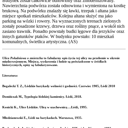
Budynek został całkowicie odnowiony oraz zmodernizowany.
Nawierzchnia podwórza została odnowiona i wymieniona na kostkę
brukową. Na podwórku znalazły się ławki, trzepak i altana jako
miejsce spotkań mieszkańców. Kolejna altana służyć ma jako
parking na wózki i rowery. Na wyznaczonych terenach zielonych
zostały posadzone krzewy, drzewa oraz rośliny pnące, a wokół nich
zasiano trawnik. Ponadto powstały budki lęgowe dla jerzyków oraz
innych gatunków ptaków. W budynku powstało: 10 mieszkań
komunalnych, świetlica artystyczna. (AS)
Ulica Południowa o zmierzchu
to fabularny opis życia tej ulicy na przełomie w okresie
międzywojennym. Miejsca, wydarzenia i ludzie są poświadczone w źródłach
historycznych, opisy są fabularyzowane.
Literatura:
Bogalecki T. Z., Łódzkie barykady wolności i godności. Czerwiec 1905, Łódź 2010
Domińczak M., Typologia łódzkiej kamienicy. Łódź, 2018.
Konicki K., Ulice Łódzkie. Ulicę w szachownicę….Łódź, 1995.
Młodzianowski E., Łódź na barykadach. Warszawa, 1935.