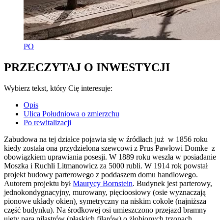
PO
PRZECZYTAJ O INWESTYCJI
Wybierz tekst, który Cię interesuje:
Opis
Ulica Południowa o zmierzchu
Po rewitalizacji
Zabudowa na tej działce pojawia się w źródłach już w 1856 roku
kiedy została ona przydzielona szewcowi z Prus Pawłowi Domke z
obowiązkiem uprawiania posesji. W 1889 roku weszła w posiadanie
Moszka i Ruchli Litmanowicz za 5000 rubli. W 1914 rok powstał
projekt budowy parterowego z poddaszem domu handlowego.
Autorem projektu był
Maurycy Bornstein
. Budynek jest parterowy,
jednokondygnacyjny, murowany, pięcioosiowy (osie wyznaczają
pionowe układy okien), symetryczny na niskim cokole (najniższa
część budynku). Na środkowej osi umieszczono przejazd bramny
ujęty parą pilastrów (płaskich filarów) o żłobionych trzonach