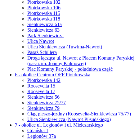
Piotrkowska 102
Piotrkowska 106
Piotrkowska 115
Piotrkowska 118
Sienkiewicza 61a
Sienkiewicza 63
Park Sienkiewicza
Ulica Nawrot
Ulica Sienkiewicza (Tuwima-Nawrot)
Pasaż Schillera
Droga łącząca ul. Nawrot z Placem Komuny Paryskiej
(pasaż im. Joanny Kulmowej)
Plac Komuny Paryskiej - południowa część
6 - okolice Centrum OFF Piotrkowska
Piotrkowska 142
Roosevelta 15
Roosevelta 17
Sienkiewicza 56
Sienkiewicza 75/77
Sienkiewicza 79
Ciąg pieszo-jezdny (Roosevelta-Sienkiewicza 75/77)
Ulica Sienkiewicza (Nawrot-Piłsudskiego)
7 - okolice ul. Legionów i ul. Mielczarskiego
Gdańska 1
Legionów 37a