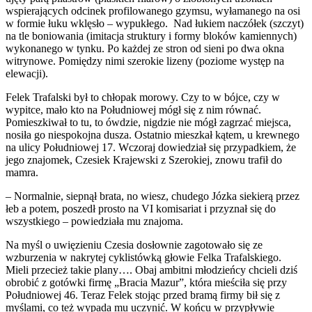
wspierających odcinek profilowanego gzymsu, wyłamanego na osi
w formie łuku wklęsło – wypukłego. Nad łukiem naczółek (szczyt)
na tle boniowania (imitacja struktury i formy bloków kamiennych)
wykonanego w tynku. Po każdej ze stron od sieni po dwa okna
witrynowe. Pomiędzy nimi szerokie lizeny (poziome występ na
elewacji).
Felek Trafalski był to chłopak morowy. Czy to w bójce, czy w
wypitce, mało kto na Południowej mógł się z nim równać.
Pomieszkiwał to tu, to ówdzie, nigdzie nie mógł zagrzać miejsca,
nosiła go niespokojna dusza. Ostatnio mieszkał kątem, u krewnego
na ulicy Południowej 17. Wczoraj dowiedział się przypadkiem, że
jego znajomek, Czesiek Krajewski z Szerokiej, znowu trafił do
mamra.
– Normalnie, siepnął brata, no wiesz, chudego Józka siekierą przez
łeb a potem, poszedł prosto na VI komisariat i przyznał się do
wszystkiego – powiedziała mu znajoma.
Na myśl o uwięzieniu Czesia dosłownie zagotowało się ze
wzburzenia w nakrytej cyklistówką głowie Felka Trafalskiego.
Mieli przecież takie plany…. Obaj ambitni młodzieńcy chcieli dziś
obrobić z gotówki firmę „Bracia Mazur”, która mieściła się przy
Południowej 46. Teraz Felek stojąc przed bramą firmy bił się z
myślami, co też wypada mu uczynić. W końcu w przypływie