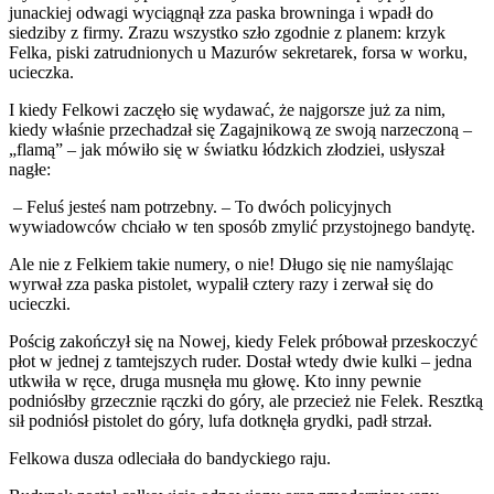
junackiej odwagi wyciągnął zza paska browninga i wpadł do
siedziby z firmy. Zrazu wszystko szło zgodnie z planem: krzyk
Felka, piski zatrudnionych u Mazurów sekretarek, forsa w worku,
ucieczka.
I kiedy Felkowi zaczęło się wydawać, że najgorsze już za nim,
kiedy właśnie przechadzał się Zagajnikową ze swoją narzeczoną –
„flamą” – jak mówiło się w światku łódzkich złodziei, usłyszał
nagłe:
– Feluś jesteś nam potrzebny. – To dwóch policyjnych
wywiadowców chciało w ten sposób zmylić przystojnego bandytę.
Ale nie z Felkiem takie numery, o nie! Długo się nie namyślając
wyrwał zza paska pistolet, wypalił cztery razy i zerwał się do
ucieczki.
Pościg zakończył się na Nowej, kiedy Felek próbował przeskoczyć
płot w jednej z tamtejszych ruder. Dostał wtedy dwie kulki – jedna
utkwiła w ręce, druga musnęła mu głowę. Kto inny pewnie
podniósłby grzecznie rączki do góry, ale przecież nie Felek. Resztką
sił podniósł pistolet do góry, lufa dotknęła grydki, padł strzał.
Felkowa dusza odleciała do bandyckiego raju.