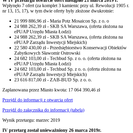
W IV przetargu otwarcie ofert nastąpiło 21 marca 2019 r.
Wpłynęło 7 ofert (za komplet 3 kamienic przy ul. Rewolucji 1905 r.
nr 13, 15, 17), w tym dwie oferty były złożone dwukrotnie:
21 999 886,96 zł - Maria Potz Mosaicon Sp. z o. o
24 988 262,39 zł - SKB SA Warszawa, (oferta złożona na
ePUAP Urzędu Miasta Łodzi)
24 988 262,39 zł - SKB SA Warszawa, (oferta złożona na
ePUAP Zarządu Inwestycji Miejskich)
22 580 430,00 zł - Przedsiębiorstwo Konserwacji Obiektów
Zabytkowych Sławomir Ostrowski
24 682 103,00 zł - Techbud Sp. z o. o. (oferta złożona na
ePUAP Urzędu Miasta Łodzi)
24 682 103,00 zł - Techbud Sp. z o. o. (oferta złożona na
ePUAP Zarządu Inwestycji Miejskich)
23 616 817,00 zł - ZAB-BUD Sp. z o. o.
Zaplanowana przez Miasto kwota: 17 064 390,46 zł
Przejdź do informacji z otwarcia ofert
Przejdź do załącznika do informacji (tabela)
Wynik przetargu: marzec 2019
IV przetarg został unieważniony 26 marca 2019r.