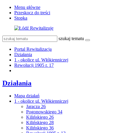
Menu główne
Przeskocz do treści
Stopka
szukaj tematu
Portal Rewitalizacja
Działania
1 - okolice ul. Włókienniczej
Rewolucji 1905 r. 17
Działania
Mapa działań
1 - okolice ul. Włókienniczej
Jaracza 26
Pogonowskiego 34
Kilińskiego 26
Kilińskiego 28
Kilińskiego 36