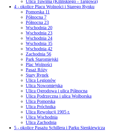
Ulica Tuwima (Kilińskiego - Targowa)
4 - okolice Placu Wolności i Starego Rynku
Pomorska 11
Północna 7
Północna 23
Wschodnia 20
Wschodnia 23
Wschodnia 24
Wschodnia 35
Wschodnia 42
Zachodnia 56
Park Staromiejski
Plac Wolności
Pasaż Róży
Stary Rynek
Ulica Legionów
Ulica Nowomiejska
Ulica Ogrodowa i ulica Północna
Ulica Podrzeczna i ulica Wolborska
Ulica Pomorska
Ulica Próchnika
Ulica Rewolucji 1905 r.
Ulica Wschodnia
Ulica Zachodnia
5 - okolice Pasażu Schillera i Parku Sienkiewicza