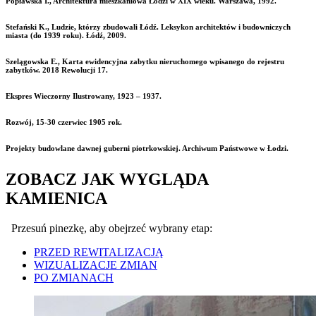
Popławska I., Architektura mieszkaniowa Łodzi w XIX wieku. Warszawa, 1992.
Stefański K., Ludzie, którzy zbudowali Łódź. Leksykon architektów i budowniczych
miasta (do 1939 roku). Łódź, 2009.
Szelągowska E., Karta ewidencyjna zabytku nieruchomego wpisanego do rejestru
zabytków. 2018 Rewolucji 17.
Ekspres Wieczorny Ilustrowany, 1923 – 1937.
Rozwój, 15-30 czerwiec 1905 rok.
Projekty budowlane dawnej guberni piotrkowskiej. Archiwum Państwowe w Łodzi.
ZOBACZ JAK WYGLĄDA
KAMIENICA
Przesuń pinezkę, aby obejrzeć wybrany etap:
PRZED REWITALIZACJĄ
WIZUALIZACJE ZMIAN
PO ZMIANACH