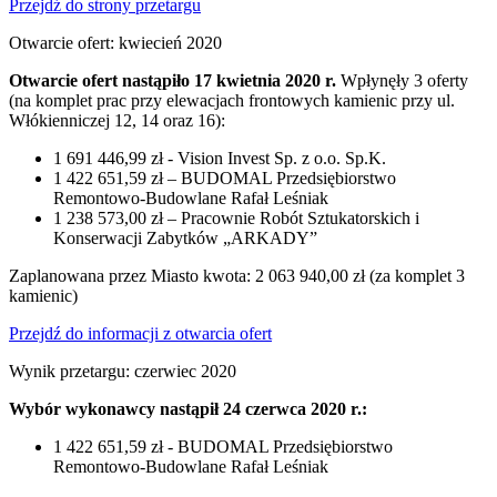
Przejdź do strony przetargu
Otwarcie ofert: kwiecień 2020
Otwarcie ofert nastąpiło 17 kwietnia 2020 r.
Wpłynęły 3 oferty
(na komplet prac przy elewacjach frontowych kamienic przy ul.
Włókienniczej 12, 14 oraz 16):
1 691 446,99 zł - Vision Invest Sp. z o.o. Sp.K.
1 422 651,59 zł – BUDOMAL Przedsiębiorstwo
Remontowo-Budowlane Rafał Leśniak
1 238 573,00 zł – Pracownie Robót Sztukatorskich i
Konserwacji Zabytków „ARKADY”
Zaplanowana przez Miasto kwota: 2 063 940,00 zł (za komplet 3
kamienic)
Przejdź do informacji z otwarcia ofert
Wynik przetargu: czerwiec 2020
Wybór wykonawcy nastąpił 24 czerwca 2020 r.:
1 422 651,59 zł - BUDOMAL Przedsiębiorstwo
Remontowo-Budowlane Rafał Leśniak