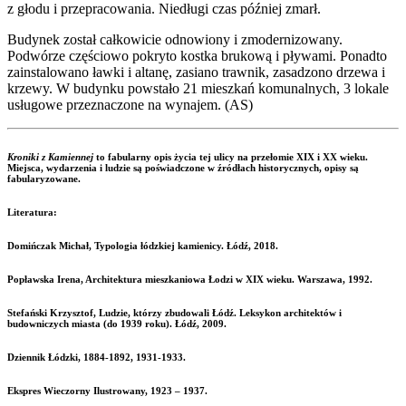
z głodu i przepracowania. Niedługi czas później zmarł.
Budynek został całkowicie odnowiony i zmodernizowany.
Podwórze częściowo pokryto kostka brukową i pływami. Ponadto
zainstalowano ławki i altanę, zasiano trawnik, zasadzono drzewa i
krzewy. W budynku powstało 21 mieszkań komunalnych, 3 lokale
usługowe przeznaczone na wynajem. (AS)
Kroniki z Kamiennej
to fabularny opis życia tej ulicy na przełomie XIX i XX wieku.
Miejsca, wydarzenia i ludzie są poświadczone w źródłach historycznych, opisy są
fabularyzowane.
Literatura:
Domińczak Michał, Typologia łódzkiej kamienicy. Łódź, 2018.
Popławska Irena, Architektura mieszkaniowa Łodzi w XIX wieku. Warszawa, 1992.
Stefański Krzysztof, Ludzie, którzy zbudowali Łódź. Leksykon architektów i
budowniczych miasta (do 1939 roku). Łódź, 2009.
Dziennik Łódzki, 1884-1892, 1931-1933.
Ekspres Wieczorny Ilustrowany, 1923 – 1937.