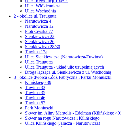
Ulica Rewolucji 1905 r.
Ulica Włókiennicza
Ulica Wschodnia
2 - okolice ul. Traugutta
Narutowicza 4
Narutowicza 12
Piotrkowska 77
Sienkiewicza 22
Sienkiewicza 26
Sienkiewicza 28/30
Tuwima 12a
Ulica Sienkiewicza (Narutowicza-Tuwima)
Ulica Traugutta
Ulica Traugutta - układ ulic uzupełniających
Droga łącząca ul. Sienkiewicza z ul. Wschodnią
3 - okolice dworca Łódź Fabryczna i Parku Moniuszki
Kilińskiego 39
Tuwima 33
Tuwima 35
Tuwima 46
Tuwima 52
Park Moniuszki
Skwer im. Aliny Margolis - Edelman (Kilińskiego 40)
Skwer na rogu Narutowicza i Kilińskiego
Ulica Kilińskiego (Jaracza - Narutowicza)