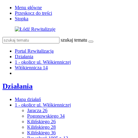
Menu główne
Przeskocz do treści
Stopka
szukaj tematu
Portal Rewitalizacja
Działania
1 - okolice ul. Włókienniczej
Włókiennicza 14
Działania
Mapa działań
1 - okolice ul. Włókienniczej
Jaracza 26
Pogonowskiego 34
Kilińskiego 26
Kilińskiego 28
Kilińskiego 36