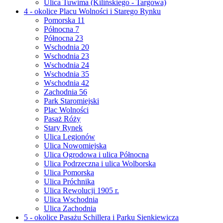
Ulica Tuwima (Kilińskiego - Targowa)
4 - okolice Placu Wolności i Starego Rynku
Pomorska 11
Północna 7
Północna 23
Wschodnia 20
Wschodnia 23
Wschodnia 24
Wschodnia 35
Wschodnia 42
Zachodnia 56
Park Staromiejski
Plac Wolności
Pasaż Róży
Stary Rynek
Ulica Legionów
Ulica Nowomiejska
Ulica Ogrodowa i ulica Północna
Ulica Podrzeczna i ulica Wolborska
Ulica Pomorska
Ulica Próchnika
Ulica Rewolucji 1905 r.
Ulica Wschodnia
Ulica Zachodnia
5 - okolice Pasażu Schillera i Parku Sienkiewicza