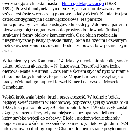
ówczesnego architekta miasta –
Hilarego Majewskiego
(1838-
1892). Powstał budynek asymetryczny, z brama umieszczoną w
szóstej osi (osie wyznaczają pionowe układy okien). Kamienica jest
czterokondygnacyjna i dziewięcioosiowa. Na parterze
funkcjonowały trzy lokale usługowe lub sklepy. Zdobienia parteru i
pierwszego piętra ograniczono do prostego boniowania (imitacji
struktury i formy bloków kamiennych). Osie okien rozdzielają
niesymetryczne pilastry (płaskie filary), okna na trzecim i czwartym
piętrze uwieńczono naczółkami. Poddasze powstało w późniejszym
czasie.
W kamienicy przy Kamiennej 14 działały niewielkie sklepiki, swoje
usługi polecała akuszerka – N. Łazowska. Przeróbki krawieckie
oferował Manele Altman. Codziennie świtem słychać było w bramie
stukot podkutych butów, to piekarz Mojsie Druker spieszył się do
pracy. Wyklinali go kupiec Herszel Kaner i nauczyciel Moszek
Gringbaum.
Wokół królowała bieda, brud i przestępczość. W jednej z bójek,
będącej zwieńczeniem wielodniowej, poprzedzającej sylwestra roku
1923, libacji alkoholowej 39-letni robotnik Józef Włodarczyk został
dźgnięty nożem. Przybyły na miejsce lekarz opatrzył delikwenta,
który szybko wrócił do zabawy. Bieda i niedożywienie zbierały
bogate żniwo wśród mieszkańców kamienicy. I tak, w grudniu 1924
roku żydowski drobny kupiec Chaim Ofenheim stracił przytomność