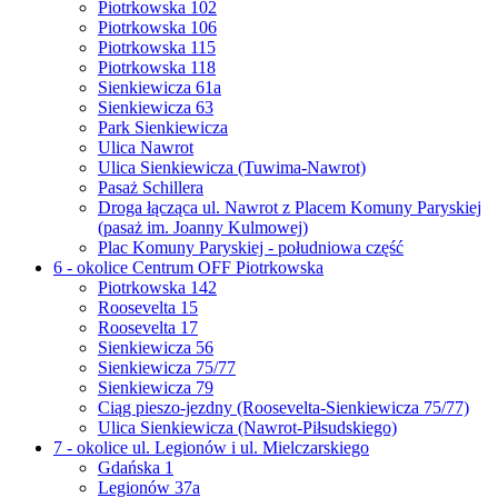
Piotrkowska 102
Piotrkowska 106
Piotrkowska 115
Piotrkowska 118
Sienkiewicza 61a
Sienkiewicza 63
Park Sienkiewicza
Ulica Nawrot
Ulica Sienkiewicza (Tuwima-Nawrot)
Pasaż Schillera
Droga łącząca ul. Nawrot z Placem Komuny Paryskiej
(pasaż im. Joanny Kulmowej)
Plac Komuny Paryskiej - południowa część
6 - okolice Centrum OFF Piotrkowska
Piotrkowska 142
Roosevelta 15
Roosevelta 17
Sienkiewicza 56
Sienkiewicza 75/77
Sienkiewicza 79
Ciąg pieszo-jezdny (Roosevelta-Sienkiewicza 75/77)
Ulica Sienkiewicza (Nawrot-Piłsudskiego)
7 - okolice ul. Legionów i ul. Mielczarskiego
Gdańska 1
Legionów 37a