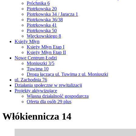
Próchnika 6
Piotrkowska 20
Piotrkowska 34 / Jaracza 1
Piotrkowska 36/38
Piotrkowska 41
Piotrkowska 50
Więckowskiego 8
Księży Młyn
Księży Młyn Etap I
Księży Młyn Etap II
Nowe Centrum Łodzi
Moniuszki 3/5
Tuwima 10
Droga łącząca ul. Tuwima z ul. Moniuszki
ul. Zachodnia 76
Działania społeczne w rewitalizacji
Projekty aktywizujące
Własna działalność gospodarcza
Oferta dla osób 29 plus
Włókiennicza 14