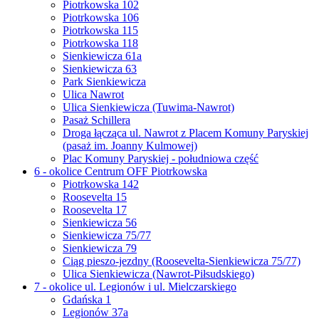
Piotrkowska 102
Piotrkowska 106
Piotrkowska 115
Piotrkowska 118
Sienkiewicza 61a
Sienkiewicza 63
Park Sienkiewicza
Ulica Nawrot
Ulica Sienkiewicza (Tuwima-Nawrot)
Pasaż Schillera
Droga łącząca ul. Nawrot z Placem Komuny Paryskiej
(pasaż im. Joanny Kulmowej)
Plac Komuny Paryskiej - południowa część
6 - okolice Centrum OFF Piotrkowska
Piotrkowska 142
Roosevelta 15
Roosevelta 17
Sienkiewicza 56
Sienkiewicza 75/77
Sienkiewicza 79
Ciąg pieszo-jezdny (Roosevelta-Sienkiewicza 75/77)
Ulica Sienkiewicza (Nawrot-Piłsudskiego)
7 - okolice ul. Legionów i ul. Mielczarskiego
Gdańska 1
Legionów 37a