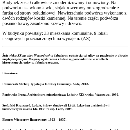
Budynek został całkowicie zmodernizowany i odnowiony. Na
podwórku ustawiono ławki, stojak rowerowy oraz ogrodzenie z
furtką od strony południowej. Nawierzchnia podwórza wykonano z
dwóch rodzajów kostki kamiennej. Na terenie części podwórza
posiano trawę, zasadzono krzewy i drzewo.
W budynku powstały: 33 mieszkania komunalne, 9 lokali
usługowych przeznaczonych na wynajem. (AS)
Świt wieku XX na ulicy Wschodniej
to fabularny opis życia tej ulicy na przełomie w okresie
międzywojennym. Miejsca, wydarzenia i ludzie są poświadczone w źródłach
historycznych, opisy są fabularyzowane.
Literatura:
Domińczak Michał, Typologia łódzkiej kamienicy. Łódź, 2018.
Popławska Irena, Architektura mieszkaniowa Łodzi w XIX wieku. Warszawa, 1992.
Stefański Krzysztof, Ludzie, którzy zbudowali Łódź. Leksykon architektów i
budowniczych miasta (do 1939 roku). Łódź, 2009.
Ekspres Wieczorny Ilustrowany, 1923 – 1937.