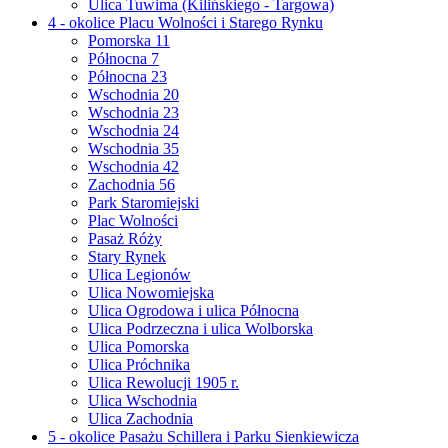
Ulica Tuwima (Kilińskiego - Targowa)
4 - okolice Placu Wolności i Starego Rynku
Pomorska 11
Północna 7
Północna 23
Wschodnia 20
Wschodnia 23
Wschodnia 24
Wschodnia 35
Wschodnia 42
Zachodnia 56
Park Staromiejski
Plac Wolności
Pasaż Róży
Stary Rynek
Ulica Legionów
Ulica Nowomiejska
Ulica Ogrodowa i ulica Północna
Ulica Podrzeczna i ulica Wolborska
Ulica Pomorska
Ulica Próchnika
Ulica Rewolucji 1905 r.
Ulica Wschodnia
Ulica Zachodnia
5 - okolice Pasażu Schillera i Parku Sienkiewicza