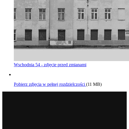
Wschodnia 54 - zdjęcie przed zmianami
Pobierz zdjęcia w pełnej rozdzielczości
(11 MB)