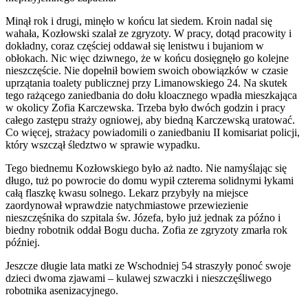
Minął rok i drugi, minęło w końcu lat siedem. Kroin nadal się
wahała, Kozłowski szalał ze zgryzoty. W pracy, dotąd pracowity i
dokładny, coraz częściej oddawał się lenistwu i bujaniom w
obłokach. Nic więc dziwnego, że w końcu dosięgnęło go kolejne
nieszczęście. Nie dopełnił bowiem swoich obowiązków w czasie
uprzątania toalety publicznej przy Limanowskiego 24. Na skutek
tego rażącego zaniedbania do dołu kloacznego wpadła mieszkająca
w okolicy Zofia Karczewska. Trzeba było dwóch godzin i pracy
całego zastępu straży ogniowej, aby biedną Karczewską uratować.
Co więcej, strażacy powiadomili o zaniedbaniu II komisariat policji,
który wszczął śledztwo w sprawie wypadku.
Tego biednemu Kozłowskiego było aż nadto. Nie namyślając się
długo, tuż po powrocie do domu wypił czterema solidnymi łykami
całą flaszkę kwasu solnego. Lekarz przybyły na miejsce
zaordynował wprawdzie natychmiastowe przewiezienie
nieszczęśnika do szpitala św. Józefa, było już jednak za późno i
biedny robotnik oddał Bogu ducha. Zofia ze zgryzoty zmarła rok
później.
Jeszcze długie lata matki ze Wschodniej 54 straszyły ponoć swoje
dzieci dwoma zjawami – kulawej szwaczki i nieszczęśliwego
robotnika asenizacyjnego.