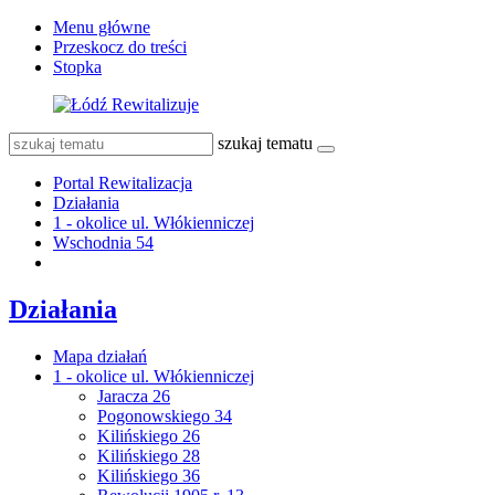
Menu główne
Przeskocz do treści
Stopka
szukaj tematu
Portal Rewitalizacja
Działania
1 - okolice ul. Włókienniczej
Wschodnia 54
Działania
Mapa działań
1 - okolice ul. Włókienniczej
Jaracza 26
Pogonowskiego 34
Kilińskiego 26
Kilińskiego 28
Kilińskiego 36