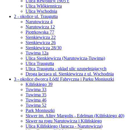
Ulica Rewolucji 1905 r.
Ulica Włókiennicza
Ulica Wschodnia
2 - okolice ul. Traugutta
Narutowicza 4
Narutowicza 12
Piotrkowska 77
Sienkiewicza 22
Sienkiewicza 26
Sienkiewicza 28/30
Tuwima 12a
Ulica Sienkiewicza (Narutowicza-Tuwima)
Ulica Traugutta
Ulica Traugutta - układ ulic uzupełniających
Droga łącząca ul. Sienkiewicza z ul. Wschodnią
3 - okolice dworca Łódź Fabryczna i Parku Moniuszki
Kilińskiego 39
Tuwima 33
Tuwima 35
Tuwima 46
Tuwima 52
Park Moniuszki
Skwer im. Aliny Margolis - Edelman (Kilińskiego 40)
Skwer na rogu Narutowicza i Kilińskiego
Ulica Kilińskiego (Jaracza - Narutowicza)