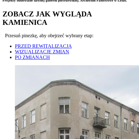
Projekty budowlane dawnej guberni piotrkowskiej. Archiwum Państwowe w Łodzi.
ZOBACZ JAK WYGLĄDA
KAMIENICA
Przesuń pinezkę, aby obejrzeć wybrany etap:
PRZED REWITALIZACJĄ
WIZUALIZACJE ZMIAN
PO ZMIANACH