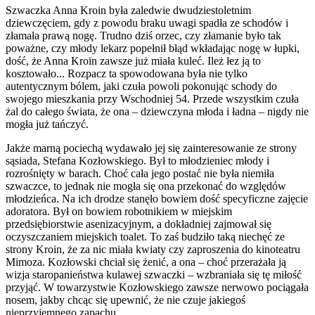
Szwaczka Anna Kroin była zaledwie dwudziestoletnim
dziewczęciem, gdy z powodu braku uwagi spadła ze schodów i
złamała prawą nogę. Trudno dziś orzec, czy złamanie było tak
poważne, czy młody lekarz popełnił błąd wkładając nogę w łupki,
dość, że Anna Kroin zawsze już miała kuleć. Ileż łez ją to
kosztowało... Rozpacz ta spowodowana była nie tylko
autentycznym bólem, jaki czuła powoli pokonując schody do
swojego mieszkania przy Wschodniej 54. Przede wszystkim czuła
żal do całego świata, że ona – dziewczyna młoda i ładna – nigdy nie
mogła już tańczyć.
Jakże marną pociechą wydawało jej się zainteresowanie ze strony
sąsiada, Stefana Kozłowskiego. Był to młodzieniec młody i
rozrośnięty w barach. Choć cała jego postać nie była niemiła
szwaczce, to jednak nie mogła się ona przekonać do względów
młodzieńca. Na ich drodze stanęło bowiem dość specyficzne zajęcie
adoratora. Był on bowiem robotnikiem w miejskim
przedsiębiorstwie asenizacyjnym, a dokładniej zajmował się
oczyszczaniem miejskich toalet. To zaś budziło taką niechęć ze
strony Kroin, że za nic miała kwiaty czy zaproszenia do kinoteatru
Mimoza. Kozłowski chciał się żenić, a ona – choć przerażała ją
wizja staropanieństwa kulawej szwaczki – wzbraniała się tę miłość
przyjąć. W towarzystwie Kozłowskiego zawsze nerwowo pociągała
nosem, jakby chcąc się upewnić, że nie czuje jakiegoś
nieprzyjemnego zapachu.