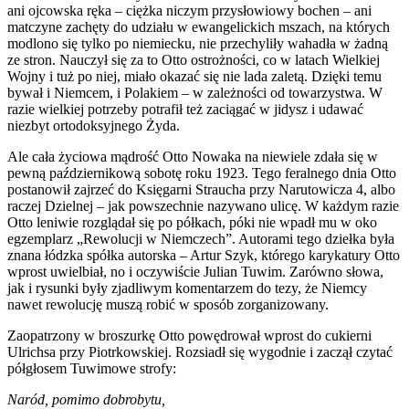
ani ojcowska ręka – ciężka niczym przysłowiowy bochen – ani
matczyne zachęty do udziału w ewangelickich mszach, na których
modlono się tylko po niemiecku, nie przechyliły wahadła w żadną
ze stron. Nauczył się za to Otto ostrożności, co w latach Wielkiej
Wojny i tuż po niej, miało okazać się nie lada zaletą. Dzięki temu
bywał i Niemcem, i Polakiem – w zależności od towarzystwa. W
razie wielkiej potrzeby potrafił też zaciągać w jidysz i udawać
niezbyt ortodoksyjnego Żyda.
Ale cała życiowa mądrość Otto Nowaka na niewiele zdała się w
pewną październikową sobotę roku 1923. Tego feralnego dnia Otto
postanowił zajrzeć do Księgarni Straucha przy Narutowicza 4, albo
raczej Dzielnej – jak powszechnie nazywano ulicę. W każdym razie
Otto leniwie rozglądał się po półkach, póki nie wpadł mu w oko
egzemplarz „Rewolucji w Niemczech”. Autorami tego dziełka była
znana łódzka spółka autorska – Artur Szyk, którego karykatury Otto
wprost uwielbiał, no i oczywiście Julian Tuwim. Zarówno słowa,
jak i rysunki były zjadliwym komentarzem do tezy, że Niemcy
nawet rewolucję muszą robić w sposób zorganizowany.
Zaopatrzony w broszurkę Otto powędrował wprost do cukierni
Ulrichsa przy Piotrkowskiej. Rozsiadł się wygodnie i zaczął czytać
półgłosem Tuwimowe strofy:
Naród, pomimo dobrobytu,