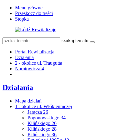
Menu główne
Przeskocz do treści
Stopka
szukaj tematu
Portal Rewitalizacja
Działania
2 - okolice ul. Traugutta
Narutowicza 4
Działania
Mapa działań
1 - okolice ul. Włókienniczej
Jaracza 26
Pogonowskiego 34
Kilińskiego 26
Kilińskiego 28
Kilińskiego 36