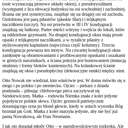
(osie wyznaczają pionowe układy okien), z pseudoryzalitami
(występami z lica elewacji budynku) na osi wschodniej i zachodniej.
Brama nie jest symetryczna, znajduje się na drugiej osi od zachodu.
Ozdobiona jest parą pilastrów (płaskie filary) i trójkątnym
naczółkiem (szczyt). Na osi prześwitu w III i IV kondygnacji
znajdują się balkony. Parter mieści witryny i wejścia do lokali, które
są oddzielone gzymsami. Na drugiej kondygnacji okna mają proste
opaski z trójkątnymi naczółkami, a w ryzalicie pilastry z
stylizowanymi kapitalami (najwyższa część kolumny). Trzecia
kondygnacja powtarza ten motyw. Na czwartej kondygnacji okna
zamknięte są obramowaniami z profilowanymi opaskami i uszakami
w górnych narożnikach, a ściana pokryta jest boniowaniem (imitacją
struktury i formy bloków kamiennych). Na kolankowej ścianie
znajdują się okna i pseudopłyciny (dekoracyjne ramki) między nimi.
Otto Nowak nie wiedział, kim właściwie jest. W domu mówiło się u
niego i po polsku i po niemiecku. Ojciec – piekarz z dziada
pradziada – pilnując chlebowego pieca zaczytywał się
Sienkiewiczem. Matka – rodowita Niemka znała z kolei jedynie
pojedyncze polskie słowa. Ojciec grzmocił patriotycznie
dorastającego syna po blond głowie, kiedy w ustach wyrostka Bóg
brzmiał jak Gott. Matka z kolei marzyła jedynie, aby nie być już
panią Nowakową, ale Frau Neumann.
I tak oto dorastał młody Otto – w narodowościowym rozkroku. Ale