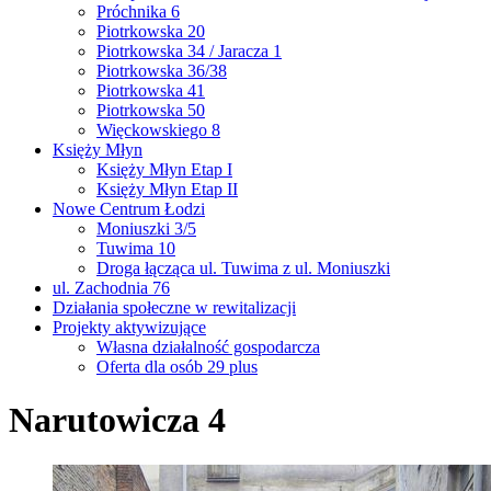
Próchnika 6
Piotrkowska 20
Piotrkowska 34 / Jaracza 1
Piotrkowska 36/38
Piotrkowska 41
Piotrkowska 50
Więckowskiego 8
Księży Młyn
Księży Młyn Etap I
Księży Młyn Etap II
Nowe Centrum Łodzi
Moniuszki 3/5
Tuwima 10
Droga łącząca ul. Tuwima z ul. Moniuszki
ul. Zachodnia 76
Działania społeczne w rewitalizacji
Projekty aktywizujące
Własna działalność gospodarcza
Oferta dla osób 29 plus
Narutowicza 4