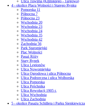
Ulica Tuwima (Kilińskiego - Targowa)
4 - okolice Placu Wolności i Starego Rynku
Pomorska 11
Północna 7
Północna 23
Wschodnia 20
Wschodnia 23
Wschodnia 24
Wschodnia 35
Wschodnia 42
Zachodnia 56
Park Staromiejski
Plac Wolności
Pasaż Róży
Stary Rynek
Ulica Legionów
Ulica Nowomiejska
Ulica Ogrodowa i ulica Północna
Ulica Podrzeczna i ulica Wolborska
Ulica Pomorska
Ulica Próchnika
Ulica Rewolucji 1905 r.
Ulica Wschodnia
Ulica Zachodnia
5 - okolice Pasażu Schillera i Parku Sienkiewicza