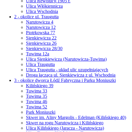
Ulica Rewolucji 1905 r.
Ulica Włókiennicza
Ulica Wschodnia
2 - okolice ul. Traugutta
Narutowicza 4
Narutowicza 12
Piotrkowska 77
Sienkiewicza 22
Sienkiewicza 26
Sienkiewicza 28/30
Tuwima 12a
Ulica Sienkiewicza (Narutowicza-Tuwima)
Ulica Traugutta
Ulica Traugutta - układ ulic uzupełniających
Droga łącząca ul. Sienkiewicza z ul. Wschodnią
3 - okolice dworca Łódź Fabryczna i Parku Moniuszki
Kilińskiego 39
Tuwima 33
Tuwima 35
Tuwima 46
Tuwima 52
Park Moniuszki
Skwer im. Aliny Margolis - Edelman (Kilińskiego 40)
Skwer na rogu Narutowicza i Kilińskiego
Ulica Kilińskiego (Jaracza - Narutowicza)