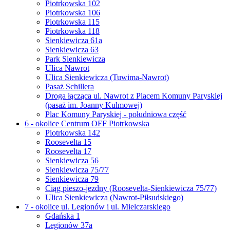
Piotrkowska 102
Piotrkowska 106
Piotrkowska 115
Piotrkowska 118
Sienkiewicza 61a
Sienkiewicza 63
Park Sienkiewicza
Ulica Nawrot
Ulica Sienkiewicza (Tuwima-Nawrot)
Pasaż Schillera
Droga łącząca ul. Nawrot z Placem Komuny Paryskiej
(pasaż im. Joanny Kulmowej)
Plac Komuny Paryskiej - południowa część
6 - okolice Centrum OFF Piotrkowska
Piotrkowska 142
Roosevelta 15
Roosevelta 17
Sienkiewicza 56
Sienkiewicza 75/77
Sienkiewicza 79
Ciąg pieszo-jezdny (Roosevelta-Sienkiewicza 75/77)
Ulica Sienkiewicza (Nawrot-Piłsudskiego)
7 - okolice ul. Legionów i ul. Mielczarskiego
Gdańska 1
Legionów 37a