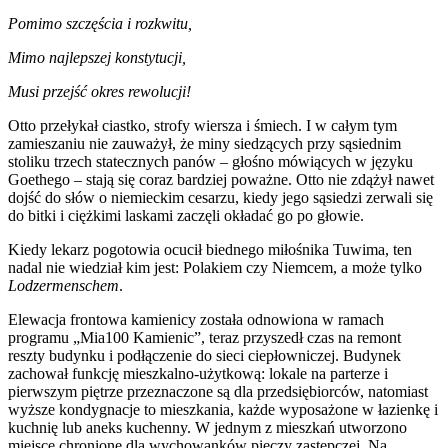
Pomimo szczęścia i rozkwitu,
Mimo najlepszej konstytucji,
Musi przejść okres rewolucji!
Otto przełykał ciastko, strofy wiersza i śmiech. I w całym tym
zamieszaniu nie zauważył, że miny siedzących przy sąsiednim
stoliku trzech statecznych panów – głośno mówiących w języku
Goethego – stają się coraz bardziej poważne. Otto nie zdążył nawet
dojść do słów o niemieckim cesarzu, kiedy jego sąsiedzi zerwali się
do bitki i ciężkimi laskami zaczęli okładać go po głowie.
Kiedy lekarz pogotowia ocucił biednego miłośnika Tuwima, ten
nadal nie wiedział kim jest: Polakiem czy Niemcem, a może tylko
Lodzermenschem
.
Elewacja frontowa kamienicy została odnowiona w ramach
programu „Mia100 Kamienic”, teraz przyszedł czas na remont
reszty budynku i podłączenie do sieci ciepłowniczej. Budynek
zachował funkcję mieszkalno-użytkową: lokale na parterze i
pierwszym piętrze przeznaczone są dla przedsiębiorców, natomiast
wyższe kondygnacje to mieszkania, każde wyposażone w łazienkę i
kuchnię lub aneks kuchenny. W jednym z mieszkań utworzono
miejsce chronione dla wychowanków pieczy zastępczej. Na