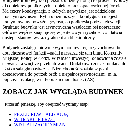
Budynek frontowy kompleksu Komendy Policji to prosty – typowy
dla obiektów publicznych – obiekt o prostopadłościennej formie.
Ma cztery kondygnacje, z których najwyższa jest oddzielona
mocnym gzymsem. Rytm okien niższych kondygnacji nie jest
kontynuowany powyżej gzymsu, co podkreśla podział elewacji.
Struktura budynku jest asymetryczna względem osi poprzecznej.
Główne wejście znajduje się w parterowym ryzalicie, co ułatwia
dostęp i stanowi wyraźny akcent architektoniczny.
Budynek został gruntownie wyremontowany, przy zachowaniu
dotychczasowej funkcji –nadal mieszczą się tam biura Komendy
Miejskiej Policji w Łodzi. W ramach inwestycji odnowiona została
elewacja, a wnętrze przebudowane. Dodatkowo została oddana do
użytku sala gimnastyczna. Nieruchomość została w pełni
dostosowana do potrzeb osób z niepełnosprawnościami, m.in.
poprzez instalację windy oraz remont toalet. (AS)
ZOBACZ JAK WYGLĄDA BUDYNEK
Przesuń pinezkę, aby obejrzeć wybrany etap:
PRZED REWITALIZACJĄ
W TRAKCIE PRAC
WIZUALIZACJE ZMIAN