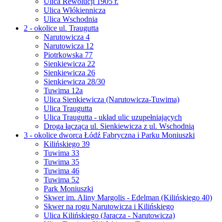
Ulica Rewolucji 1905 r.
Ulica Włókiennicza
Ulica Wschodnia
2 - okolice ul. Traugutta
Narutowicza 4
Narutowicza 12
Piotrkowska 77
Sienkiewicza 22
Sienkiewicza 26
Sienkiewicza 28/30
Tuwima 12a
Ulica Sienkiewicza (Narutowicza-Tuwima)
Ulica Traugutta
Ulica Traugutta - układ ulic uzupełniających
Droga łącząca ul. Sienkiewicza z ul. Wschodnią
3 - okolice dworca Łódź Fabryczna i Parku Moniuszki
Kilińskiego 39
Tuwima 33
Tuwima 35
Tuwima 46
Tuwima 52
Park Moniuszki
Skwer im. Aliny Margolis - Edelman (Kilińskiego 40)
Skwer na rogu Narutowicza i Kilińskiego
Ulica Kilińskiego (Jaracza - Narutowicza)