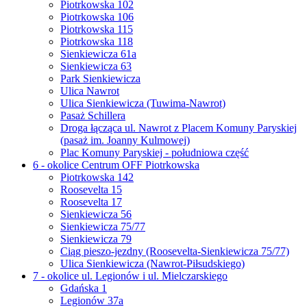
Piotrkowska 102
Piotrkowska 106
Piotrkowska 115
Piotrkowska 118
Sienkiewicza 61a
Sienkiewicza 63
Park Sienkiewicza
Ulica Nawrot
Ulica Sienkiewicza (Tuwima-Nawrot)
Pasaż Schillera
Droga łącząca ul. Nawrot z Placem Komuny Paryskiej
(pasaż im. Joanny Kulmowej)
Plac Komuny Paryskiej - południowa część
6 - okolice Centrum OFF Piotrkowska
Piotrkowska 142
Roosevelta 15
Roosevelta 17
Sienkiewicza 56
Sienkiewicza 75/77
Sienkiewicza 79
Ciąg pieszo-jezdny (Roosevelta-Sienkiewicza 75/77)
Ulica Sienkiewicza (Nawrot-Piłsudskiego)
7 - okolice ul. Legionów i ul. Mielczarskiego
Gdańska 1
Legionów 37a