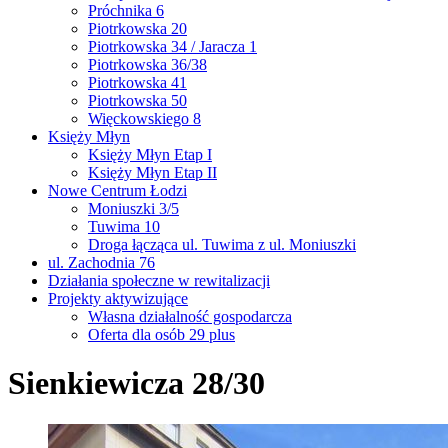
Próchnika 6
Piotrkowska 20
Piotrkowska 34 / Jaracza 1
Piotrkowska 36/38
Piotrkowska 41
Piotrkowska 50
Więckowskiego 8
Księży Młyn
Księży Młyn Etap I
Księży Młyn Etap II
Nowe Centrum Łodzi
Moniuszki 3/5
Tuwima 10
Droga łącząca ul. Tuwima z ul. Moniuszki
ul. Zachodnia 76
Działania społeczne w rewitalizacji
Projekty aktywizujące
Własna działalność gospodarcza
Oferta dla osób 29 plus
Sienkiewicza 28/30