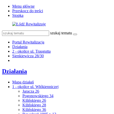
Menu główne
Przeskocz do treści
Stopka
szukaj tematu
Portal Rewitalizacja
Działania
2 - okolice ul. Traugutta
Sienkiewicza 28/30
Działania
Mapa działań
1 - okolice ul. Włókienniczej
Jaracza 26
Pogonowskiego 34
Kilińskiego 26
Kilińskiego 28
Kilińskiego 36