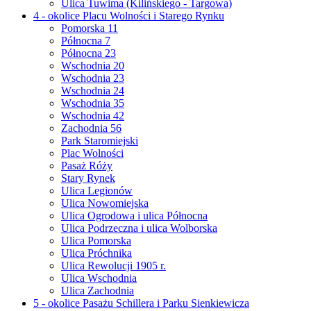
Ulica Tuwima (Kilińskiego - Targowa)
4 - okolice Placu Wolności i Starego Rynku
Pomorska 11
Północna 7
Północna 23
Wschodnia 20
Wschodnia 23
Wschodnia 24
Wschodnia 35
Wschodnia 42
Zachodnia 56
Park Staromiejski
Plac Wolności
Pasaż Róży
Stary Rynek
Ulica Legionów
Ulica Nowomiejska
Ulica Ogrodowa i ulica Północna
Ulica Podrzeczna i ulica Wolborska
Ulica Pomorska
Ulica Próchnika
Ulica Rewolucji 1905 r.
Ulica Wschodnia
Ulica Zachodnia
5 - okolice Pasażu Schillera i Parku Sienkiewicza