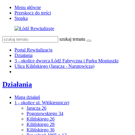
Menu główne
Przeskocz do treści
Stopka
szukaj tematu
Portal Rewitalizacja
Działania
3 - okolice dworca Łódź Fabryczna i Parku Moniuszki
Ulica Kilińskiego (Jaracza - Narutowicza)
Działania
Mapa działań
1 - okolice ul. Włókienniczej
Jaracza 26
Pogonowskiego 34
Kilińskiego 26
Kilińskiego 28
Kilińskiego 36