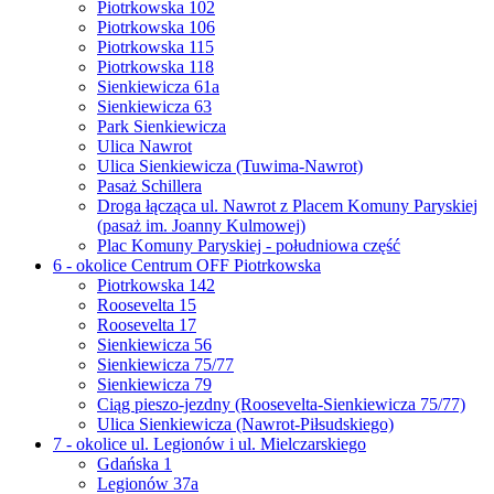
Piotrkowska 102
Piotrkowska 106
Piotrkowska 115
Piotrkowska 118
Sienkiewicza 61a
Sienkiewicza 63
Park Sienkiewicza
Ulica Nawrot
Ulica Sienkiewicza (Tuwima-Nawrot)
Pasaż Schillera
Droga łącząca ul. Nawrot z Placem Komuny Paryskiej
(pasaż im. Joanny Kulmowej)
Plac Komuny Paryskiej - południowa część
6 - okolice Centrum OFF Piotrkowska
Piotrkowska 142
Roosevelta 15
Roosevelta 17
Sienkiewicza 56
Sienkiewicza 75/77
Sienkiewicza 79
Ciąg pieszo-jezdny (Roosevelta-Sienkiewicza 75/77)
Ulica Sienkiewicza (Nawrot-Piłsudskiego)
7 - okolice ul. Legionów i ul. Mielczarskiego
Gdańska 1
Legionów 37a