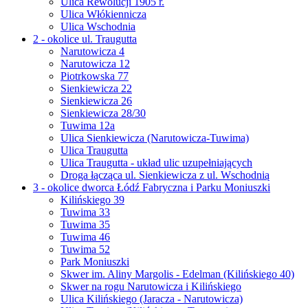
Ulica Rewolucji 1905 r.
Ulica Włókiennicza
Ulica Wschodnia
2 - okolice ul. Traugutta
Narutowicza 4
Narutowicza 12
Piotrkowska 77
Sienkiewicza 22
Sienkiewicza 26
Sienkiewicza 28/30
Tuwima 12a
Ulica Sienkiewicza (Narutowicza-Tuwima)
Ulica Traugutta
Ulica Traugutta - układ ulic uzupełniających
Droga łącząca ul. Sienkiewicza z ul. Wschodnią
3 - okolice dworca Łódź Fabryczna i Parku Moniuszki
Kilińskiego 39
Tuwima 33
Tuwima 35
Tuwima 46
Tuwima 52
Park Moniuszki
Skwer im. Aliny Margolis - Edelman (Kilińskiego 40)
Skwer na rogu Narutowicza i Kilińskiego
Ulica Kilińskiego (Jaracza - Narutowicza)