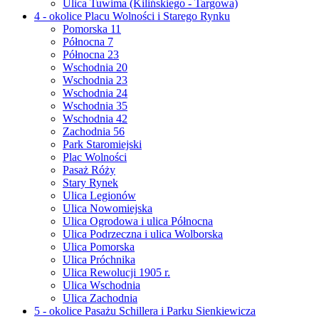
Ulica Tuwima (Kilińskiego - Targowa)
4 - okolice Placu Wolności i Starego Rynku
Pomorska 11
Północna 7
Północna 23
Wschodnia 20
Wschodnia 23
Wschodnia 24
Wschodnia 35
Wschodnia 42
Zachodnia 56
Park Staromiejski
Plac Wolności
Pasaż Róży
Stary Rynek
Ulica Legionów
Ulica Nowomiejska
Ulica Ogrodowa i ulica Północna
Ulica Podrzeczna i ulica Wolborska
Ulica Pomorska
Ulica Próchnika
Ulica Rewolucji 1905 r.
Ulica Wschodnia
Ulica Zachodnia
5 - okolice Pasażu Schillera i Parku Sienkiewicza