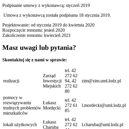
Podpisanie umowy z wykonawcą: styczeń 2019
Umowa z wykonawcą została podpisana 18 stycznia 2019.
Projektowanie: od stycznia 2019 do kwietnia 2020
Rozpoczęcie remontu: jesień 2020
Zakończenie remontu: kwiecień 2021
Masz uwagi lub pytania?
Skontaktuj się z nami w sprawie:
tel. 42
Zarząd
272 62
realizacji
Inwestycji
94, 42
zim@zim.uml.lodz.pl
Miejskich
272 62
80
pomocy w
tel. 42
rozwiązywaniu
Łukasz
272 61
l.mordecki@uml.lodz.pl
trudnych problemów
Mordęcki
85
mieszkańców
tel. 42
Łukasz
lokali użytkowych
272 62
l.charuba@uml.lodz.pl
Charuba