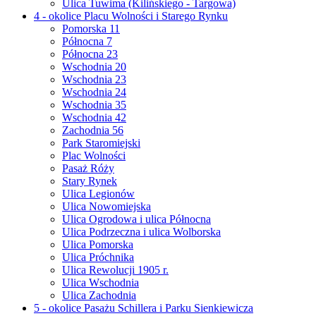
Ulica Tuwima (Kilińskiego - Targowa)
4 - okolice Placu Wolności i Starego Rynku
Pomorska 11
Północna 7
Północna 23
Wschodnia 20
Wschodnia 23
Wschodnia 24
Wschodnia 35
Wschodnia 42
Zachodnia 56
Park Staromiejski
Plac Wolności
Pasaż Róży
Stary Rynek
Ulica Legionów
Ulica Nowomiejska
Ulica Ogrodowa i ulica Północna
Ulica Podrzeczna i ulica Wolborska
Ulica Pomorska
Ulica Próchnika
Ulica Rewolucji 1905 r.
Ulica Wschodnia
Ulica Zachodnia
5 - okolice Pasażu Schillera i Parku Sienkiewicza