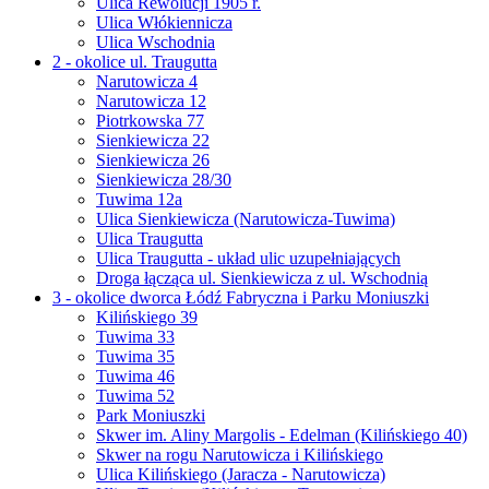
Ulica Rewolucji 1905 r.
Ulica Włókiennicza
Ulica Wschodnia
2 - okolice ul. Traugutta
Narutowicza 4
Narutowicza 12
Piotrkowska 77
Sienkiewicza 22
Sienkiewicza 26
Sienkiewicza 28/30
Tuwima 12a
Ulica Sienkiewicza (Narutowicza-Tuwima)
Ulica Traugutta
Ulica Traugutta - układ ulic uzupełniających
Droga łącząca ul. Sienkiewicza z ul. Wschodnią
3 - okolice dworca Łódź Fabryczna i Parku Moniuszki
Kilińskiego 39
Tuwima 33
Tuwima 35
Tuwima 46
Tuwima 52
Park Moniuszki
Skwer im. Aliny Margolis - Edelman (Kilińskiego 40)
Skwer na rogu Narutowicza i Kilińskiego
Ulica Kilińskiego (Jaracza - Narutowicza)