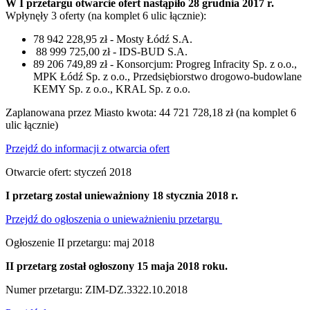
W I przetargu otwarcie ofert nastąpiło 28 grudnia 2017 r.
Wpłynęły 3 oferty (na komplet 6 ulic łącznie):
78 942 228,95 zł - Mosty Łódź S.A.
88 999 725,00 zł - IDS-BUD S.A.
89 206 749,89 zł - Konsorcjum: Progreg Infracity Sp. z o.o.,
MPK Łódź Sp. z o.o., Przedsiębiorstwo drogowo-budowlane
KEMY Sp. z o.o., KRAL Sp. z o.o.
Zaplanowana przez Miasto kwota: 44 721 728,18 zł (na komplet 6
ulic łącznie)
Przejdź do informacji z otwarcia ofert
Otwarcie ofert: styczeń 2018
I przetarg został unieważniony 18 stycznia 2018 r.
Przejdź do ogłoszenia o unieważnieniu przetargu
Ogłoszenie II przetargu: maj 2018
II przetarg został ogłoszony 15 maja 2018 roku.
Numer przetargu: ZIM-DZ.3322.10.2018