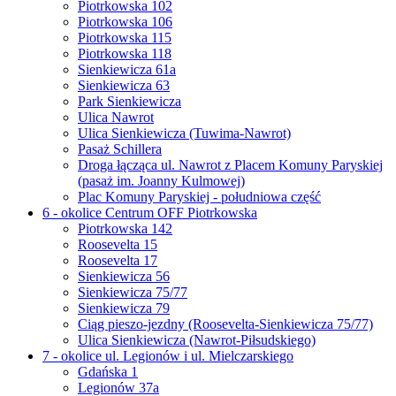
Piotrkowska 102
Piotrkowska 106
Piotrkowska 115
Piotrkowska 118
Sienkiewicza 61a
Sienkiewicza 63
Park Sienkiewicza
Ulica Nawrot
Ulica Sienkiewicza (Tuwima-Nawrot)
Pasaż Schillera
Droga łącząca ul. Nawrot z Placem Komuny Paryskiej
(pasaż im. Joanny Kulmowej)
Plac Komuny Paryskiej - południowa część
6 - okolice Centrum OFF Piotrkowska
Piotrkowska 142
Roosevelta 15
Roosevelta 17
Sienkiewicza 56
Sienkiewicza 75/77
Sienkiewicza 79
Ciąg pieszo-jezdny (Roosevelta-Sienkiewicza 75/77)
Ulica Sienkiewicza (Nawrot-Piłsudskiego)
7 - okolice ul. Legionów i ul. Mielczarskiego
Gdańska 1
Legionów 37a