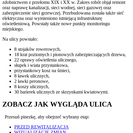
zdobnictwem z przełomu XIX i XX w. Zakres robót objął remont
oraz naprawę kanalizacji, sieci wodnej, sieci gazowej oraz
zabezpieczenie sieci grzewczej. Przebudowana została także sieć
elektryczna oraz wymieniono istniejącą infrastrukturę
oświetleniową. Powstały także nowe punkty monitoringu
miejskiego.
Na ulicy powstało:
8 stojaków rowerowych,
18 krat poziomych i pionowych zabezpieczających drzewa,
22 oprawy oświetlenia ulicznego,
słupek i wiata przystankowa,
przystankowy kosz na śmieci,
8 ławek ulicznych,
2 ławki peronowe,
8 koszy ulicznych,
30 barierek ulicznych ze skrzynkami kwiatowymi.
ZOBACZ JAK WYGLĄDA ULICA
Przesuń pinezkę, aby obejrzeć wybrany etap:
PRZED REWITALIZACJĄ
WIZUALIZACJE ZMIAN