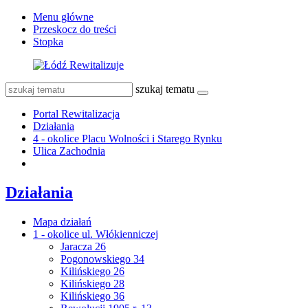
Menu główne
Przeskocz do treści
Stopka
szukaj tematu
Portal Rewitalizacja
Działania
4 - okolice Placu Wolności i Starego Rynku
Ulica Zachodnia
Działania
Mapa działań
1 - okolice ul. Włókienniczej
Jaracza 26
Pogonowskiego 34
Kilińskiego 26
Kilińskiego 28
Kilińskiego 36