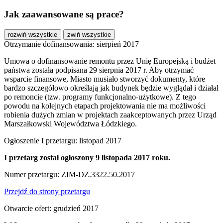
Jak zaawansowane są prace?
rozwiń wszystkie
zwiń wszystkie
Otrzymanie dofinansowania: sierpień 2017
Umowa o dofinansowanie remontu przez Unię Europejską i budżet
państwa została podpisana 29 sierpnia 2017 r. Aby otrzymać
wsparcie finansowe, Miasto musiało stworzyć dokumenty, które
bardzo szczegółowo określają jak budynek będzie wyglądał i działał
po remoncie (tzw. programy funkcjonalno-użytkowe). Z tego
powodu na kolejnych etapach projektowania nie ma możliwości
robienia dużych zmian w projektach zaakceptowanych przez Urząd
Marszałkowski Województwa Łódzkiego.
Ogłoszenie I przetargu: listopad 2017
I przetarg został ogłoszony 9 listopada 2017 roku.
Numer przetargu: ZIM-DZ.3322.50.2017
Przejdź do strony przetargu
Otwarcie ofert: grudzień 2017