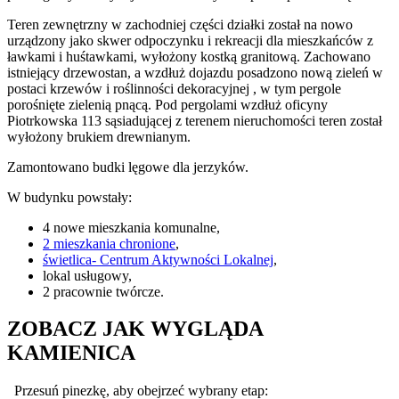
Teren zewnętrzny w zachodniej części działki został na nowo
urządzony jako skwer odpoczynku i rekreacji dla mieszkańców z
ławkami i huśtawkami, wyłożony kostką granitową. Zachowano
istniejący drzewostan, a wzdłuż dojazdu posadzono nową zieleń w
postaci krzewów i roślinności dekoracyjnej , w tym pergole
porośnięte zielenią pnącą. Pod pergolami wzdłuż oficyny
Piotrkowska 113 sąsiadującej z terenem nieruchomości teren został
wyłożony brukiem drewnianym.
Zamontowano budki lęgowe dla jerzyków.
W budynku powstały:
4 nowe mieszkania komunalne,
2 mieszkania chronione
,
świetlica- Centrum Aktywności Lokalnej
,
lokal usługowy,
2 pracownie twórcze.
ZOBACZ JAK WYGLĄDA
KAMIENICA
Przesuń pinezkę, aby obejrzeć wybrany etap: