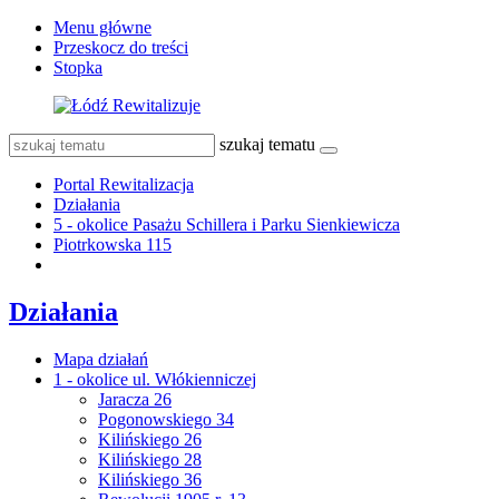
Menu główne
Przeskocz do treści
Stopka
szukaj tematu
Portal Rewitalizacja
Działania
5 - okolice Pasażu Schillera i Parku Sienkiewicza
Piotrkowska 115
Działania
Mapa działań
1 - okolice ul. Włókienniczej
Jaracza 26
Pogonowskiego 34
Kilińskiego 26
Kilińskiego 28
Kilińskiego 36