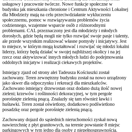
usługowy i pracownie twórcze. Nowe funkcje społeczne w
budynku jak mieszkania chronione i Centrum Aktywności Lokalnej
dla Młodzieży mają na celu przeciwdziałanie wykluczeniu
społecznemu, pomoc w rozwiązywaniu problemów życia
codziennego, wzajemne wsparcie osób z różnorodnymi
problemami. CAL przeznaczony jest dla młodzieży i młodych
dorosłych, gdzie będą mogli nie tylko rozwijać swoje pasje i talenty,
ale przede wszystkim realizować własne pomysły i inicjatywy. Jest
to miejsce, w którym mogą kształtować i rozwijać się młodzi lokalni
liderzy, którzy będą działać w swojej najbliższej okolicy i na jej
rzecz oraz aktywizować innych młodych ludzi do podejmowania
oddolnych inicjatyw i realizacji ciekawych projektów.
Istniejący zjazd od strony alei Tadeusza Kościuszki został
zachowany. Teren zewnętrzny budynku został na nowo urządzony
jako skwer dla odpoczynku i rekreacji dla mieszkańców.
Zachowano istniejący drzewostan oraz dodano dużą ilość nowej
zieleni; krzewów i roślinności dekoracyjnej, w tym pergole
porośnięte zielenią pnącą. Znalazły się tam również ławki i
huśtawki. Teren został oświetlony, dodatkowo podświetlono
posadzkę oraz pergole porośnięte zielenią pnącą.
Zachowany dojazd do sąsiednich nieruchomości zyskał nową
nawierzchnię z płyt granitowych, na terenie powstanie 8 miejsc
parkingowych w tym jedno dla osoby z niepełnosprawnością.