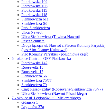
Piotrkowska 102
Piotrkowska 106
Piotrkowska 115
Piotrkowska 118
Sienkiewicza 61a
Sienkiewicza 63
Park Sienkiewicza
Ulica Nawrot
Ulica Sienkiewicza (Tuwima-Nawrot)
Pasaż Schillera
Droga łącząca ul. Nawrot z Placem Komuny Paryskiej
(pasaż im. Joanny Kulmowej)
Plac Komuny Paryskiej - południowa część
6 - okolice Centrum OFF Piotrkowska
Piotrkowska 142
Roosevelta 15
Roosevelta 17
Sienkiewicza 56
Sienkiewicza 75/77
Sienkiewicza 79
Ciąg pieszo-jezdny (Roosevelta-Sienkiewicza 75/77)
Ulica Sienkiewicza (Nawrot-Piłsudskiego)
7 - okolice ul. Legionów i ul. Mielczarskiego
Gdańska 1
Legionów 37a