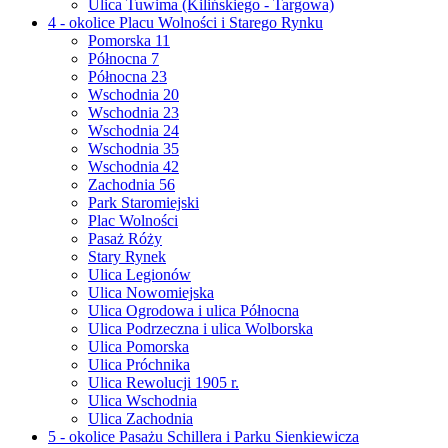
Ulica Tuwima (Kilińskiego - Targowa)
4 - okolice Placu Wolności i Starego Rynku
Pomorska 11
Północna 7
Północna 23
Wschodnia 20
Wschodnia 23
Wschodnia 24
Wschodnia 35
Wschodnia 42
Zachodnia 56
Park Staromiejski
Plac Wolności
Pasaż Róży
Stary Rynek
Ulica Legionów
Ulica Nowomiejska
Ulica Ogrodowa i ulica Północna
Ulica Podrzeczna i ulica Wolborska
Ulica Pomorska
Ulica Próchnika
Ulica Rewolucji 1905 r.
Ulica Wschodnia
Ulica Zachodnia
5 - okolice Pasażu Schillera i Parku Sienkiewicza