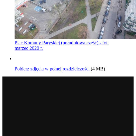
Plac Komuny Paryskiej (południowa część) - fot.
marzec 2020 r.
Pobierz zdjęcia w pełnej rozdzielczości
(4 MB)