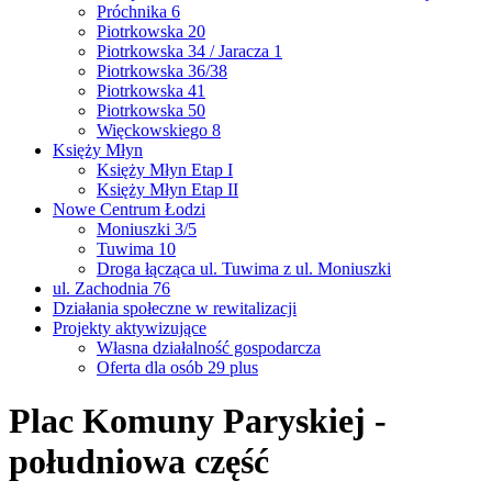
Próchnika 6
Piotrkowska 20
Piotrkowska 34 / Jaracza 1
Piotrkowska 36/38
Piotrkowska 41
Piotrkowska 50
Więckowskiego 8
Księży Młyn
Księży Młyn Etap I
Księży Młyn Etap II
Nowe Centrum Łodzi
Moniuszki 3/5
Tuwima 10
Droga łącząca ul. Tuwima z ul. Moniuszki
ul. Zachodnia 76
Działania społeczne w rewitalizacji
Projekty aktywizujące
Własna działalność gospodarcza
Oferta dla osób 29 plus
Plac Komuny Paryskiej -
południowa część