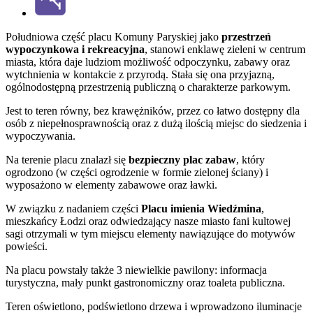
Południowa część placu Komuny Paryskiej jako
przestrzeń
wypoczynkowa i rekreacyjna
, stanowi enklawę zieleni w centrum
miasta, która daje ludziom możliwość odpoczynku, zabawy oraz
wytchnienia w kontakcie z przyrodą. Stała się ona przyjazną,
ogólnodostępną przestrzenią publiczną o charakterze parkowym.
Jest to teren równy, bez krawężników, przez co łatwo dostępny dla
osób z niepełnosprawnością oraz z dużą ilością miejsc do siedzenia i
wypoczywania.
Na terenie placu znalazł się
bezpieczny plac zabaw
, który
ogrodzono (w części ogrodzenie w formie zielonej ściany) i
wyposażono w elementy zabawowe oraz ławki.
W związku z nadaniem części
Placu imienia Wiedźmina
,
mieszkańcy Łodzi oraz odwiedzający nasze miasto fani kultowej
sagi otrzymali w tym miejscu elementy nawiązujące do motywów
powieści.
Na placu powstały także 3 niewielkie pawilony: informacja
turystyczna, mały punkt gastronomiczny oraz toaleta publiczna.
Teren oświetlono, podświetlono drzewa i wprowadzono iluminacje