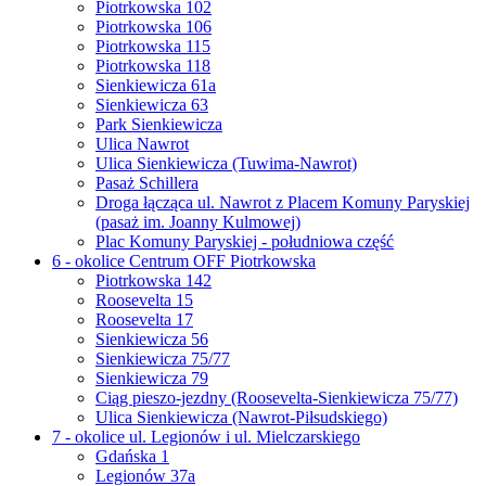
Piotrkowska 102
Piotrkowska 106
Piotrkowska 115
Piotrkowska 118
Sienkiewicza 61a
Sienkiewicza 63
Park Sienkiewicza
Ulica Nawrot
Ulica Sienkiewicza (Tuwima-Nawrot)
Pasaż Schillera
Droga łącząca ul. Nawrot z Placem Komuny Paryskiej
(pasaż im. Joanny Kulmowej)
Plac Komuny Paryskiej - południowa część
6 - okolice Centrum OFF Piotrkowska
Piotrkowska 142
Roosevelta 15
Roosevelta 17
Sienkiewicza 56
Sienkiewicza 75/77
Sienkiewicza 79
Ciąg pieszo-jezdny (Roosevelta-Sienkiewicza 75/77)
Ulica Sienkiewicza (Nawrot-Piłsudskiego)
7 - okolice ul. Legionów i ul. Mielczarskiego
Gdańska 1
Legionów 37a