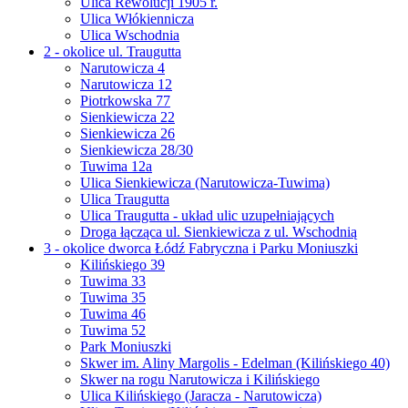
Ulica Rewolucji 1905 r.
Ulica Włókiennicza
Ulica Wschodnia
2 - okolice ul. Traugutta
Narutowicza 4
Narutowicza 12
Piotrkowska 77
Sienkiewicza 22
Sienkiewicza 26
Sienkiewicza 28/30
Tuwima 12a
Ulica Sienkiewicza (Narutowicza-Tuwima)
Ulica Traugutta
Ulica Traugutta - układ ulic uzupełniających
Droga łącząca ul. Sienkiewicza z ul. Wschodnią
3 - okolice dworca Łódź Fabryczna i Parku Moniuszki
Kilińskiego 39
Tuwima 33
Tuwima 35
Tuwima 46
Tuwima 52
Park Moniuszki
Skwer im. Aliny Margolis - Edelman (Kilińskiego 40)
Skwer na rogu Narutowicza i Kilińskiego
Ulica Kilińskiego (Jaracza - Narutowicza)