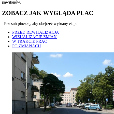
pawilonów.
ZOBACZ JAK WYGLĄDA PLAC
Przesuń pinezkę, aby obejrzeć wybrany etap:
PRZED REWITALIZACJĄ
WIZUALIZACJE ZMIAN
W TRAKCIE PRAC
PO ZMIANACH