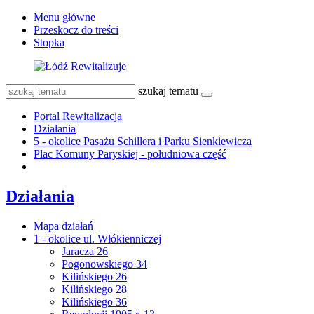
Menu główne
Przeskocz do treści
Stopka
szukaj tematu
Portal Rewitalizacja
Działania
5 - okolice Pasażu Schillera i Parku Sienkiewicza
Plac Komuny Paryskiej - południowa część
Działania
Mapa działań
1 - okolice ul. Włókienniczej
Jaracza 26
Pogonowskiego 34
Kilińskiego 26
Kilińskiego 28
Kilińskiego 36