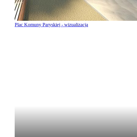
Plac Komuny Paryskiej - wizualizacja