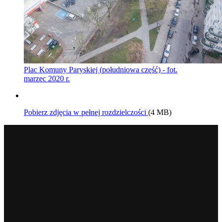
Plac Komuny Paryskiej (południowa część) - fot.
marzec 2020 r.
Pobierz zdjęcia w pełnej rozdzielczości
(4 MB)