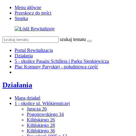
Menu główne
Przeskocz do treści
Stopka
szukaj tematu
Portal Rewitalizacja
Działania
5 - okolice Pasażu Schillera i Parku Sienkiewicza
Plac Komuny Paryskiej - południowa część
Działania
Mapa działań
1 - okolice ul. Włókienniczej
Jaracza 26
Pogonowskiego 34
Kilińskiego 26
Kilińskiego 28
Kilińskiego 36