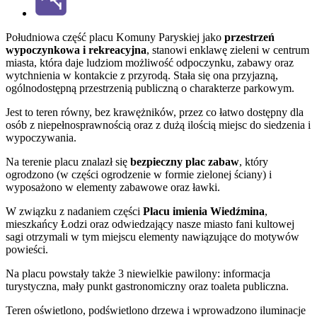
Południowa część placu Komuny Paryskiej jako
przestrzeń
wypoczynkowa i rekreacyjna
, stanowi enklawę zieleni w centrum
miasta, która daje ludziom możliwość odpoczynku, zabawy oraz
wytchnienia w kontakcie z przyrodą. Stała się ona przyjazną,
ogólnodostępną przestrzenią publiczną o charakterze parkowym.
Jest to teren równy, bez krawężników, przez co łatwo dostępny dla
osób z niepełnosprawnością oraz z dużą ilością miejsc do siedzenia i
wypoczywania.
Na terenie placu znalazł się
bezpieczny plac zabaw
, który
ogrodzono (w części ogrodzenie w formie zielonej ściany) i
wyposażono w elementy zabawowe oraz ławki.
W związku z nadaniem części
Placu imienia Wiedźmina
,
mieszkańcy Łodzi oraz odwiedzający nasze miasto fani kultowej
sagi otrzymali w tym miejscu elementy nawiązujące do motywów
powieści.
Na placu powstały także 3 niewielkie pawilony: informacja
turystyczna, mały punkt gastronomiczny oraz toaleta publiczna.
Teren oświetlono, podświetlono drzewa i wprowadzono iluminacje