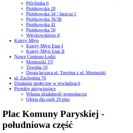
Próchnika 6
Piotrkowska 20
Piotrkowska 34 / Jaracza 1
Piotrkowska 36/38
Piotrkowska 41
Piotrkowska 50
Więckowskiego 8
Księży Młyn
Księży Młyn Etap I
Księży Młyn Etap II
Nowe Centrum Łodzi
Moniuszki 3/5
Tuwima 10
Droga łącząca ul. Tuwima z ul. Moniuszki
ul. Zachodnia 76
Działania społeczne w rewitalizacji
Projekty aktywizujące
Własna działalność gospodarcza
Oferta dla osób 29 plus
Plac Komuny Paryskiej -
południowa część