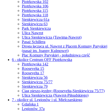
Piotrkowska 102
Piotrkowska 106
Piotrkowska 115
Piotrkowska 118
Sienkiewicza 61a
Sienkiewicza 63
Park Sienkiewicza
Ulica Nawrot
Ulica Sienkiewicza (Tuwima-Nawrot)
Pasaż Schillera
Droga łącząca ul. Nawrot z Placem Komuny Paryskiej
(pasaż im. Joanny Kulmowej)
Plac Komuny Paryskiej - południowa część
6 - okolice Centrum OFF Piotrkowska
Piotrkowska 142
Roosevelta 15
Roosevelta 17
Sienkiewicza 56
Sienkiewicza 75/77
Sienkiewicza 79
Ciąg pieszo-jezdny (Roosevelta-Sienkiewicza 75/77)
Ulica Sienkiewicza (Nawrot-Piłsudskiego)
7 - okolice ul. Legionów i ul. Mielczarskiego
Gdańska 1
Legionów 37a