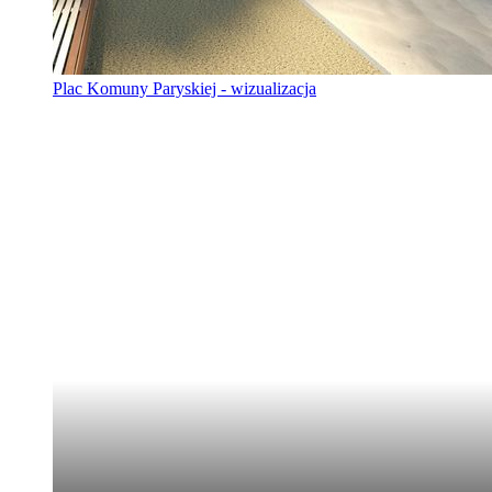
Plac Komuny Paryskiej - wizualizacja