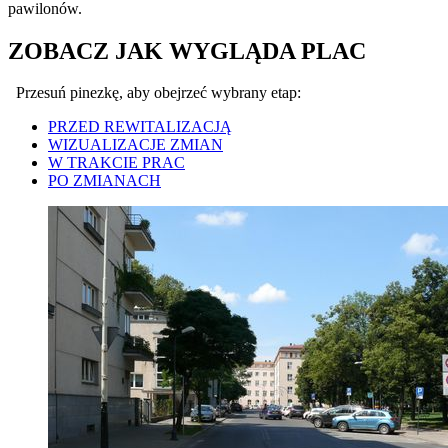
pawilonów.
ZOBACZ JAK WYGLĄDA PLAC
Przesuń pinezkę, aby obejrzeć wybrany etap:
PRZED REWITALIZACJĄ
WIZUALIZACJE ZMIAN
W TRAKCIE PRAC
PO ZMIANACH