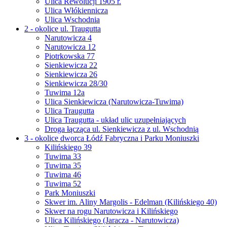
Ulica Rewolucji 1905 r.
Ulica Włókiennicza
Ulica Wschodnia
2 - okolice ul. Traugutta
Narutowicza 4
Narutowicza 12
Piotrkowska 77
Sienkiewicza 22
Sienkiewicza 26
Sienkiewicza 28/30
Tuwima 12a
Ulica Sienkiewicza (Narutowicza-Tuwima)
Ulica Traugutta
Ulica Traugutta - układ ulic uzupełniających
Droga łącząca ul. Sienkiewicza z ul. Wschodnią
3 - okolice dworca Łódź Fabryczna i Parku Moniuszki
Kilińskiego 39
Tuwima 33
Tuwima 35
Tuwima 46
Tuwima 52
Park Moniuszki
Skwer im. Aliny Margolis - Edelman (Kilińskiego 40)
Skwer na rogu Narutowicza i Kilińskiego
Ulica Kilińskiego (Jaracza - Narutowicza)