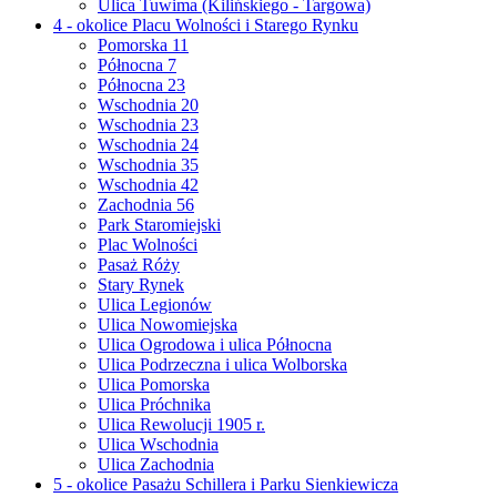
Ulica Tuwima (Kilińskiego - Targowa)
4 - okolice Placu Wolności i Starego Rynku
Pomorska 11
Północna 7
Północna 23
Wschodnia 20
Wschodnia 23
Wschodnia 24
Wschodnia 35
Wschodnia 42
Zachodnia 56
Park Staromiejski
Plac Wolności
Pasaż Róży
Stary Rynek
Ulica Legionów
Ulica Nowomiejska
Ulica Ogrodowa i ulica Północna
Ulica Podrzeczna i ulica Wolborska
Ulica Pomorska
Ulica Próchnika
Ulica Rewolucji 1905 r.
Ulica Wschodnia
Ulica Zachodnia
5 - okolice Pasażu Schillera i Parku Sienkiewicza