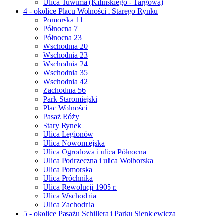
Ulica Tuwima (Kilińskiego - Targowa)
4 - okolice Placu Wolności i Starego Rynku
Pomorska 11
Północna 7
Północna 23
Wschodnia 20
Wschodnia 23
Wschodnia 24
Wschodnia 35
Wschodnia 42
Zachodnia 56
Park Staromiejski
Plac Wolności
Pasaż Róży
Stary Rynek
Ulica Legionów
Ulica Nowomiejska
Ulica Ogrodowa i ulica Północna
Ulica Podrzeczna i ulica Wolborska
Ulica Pomorska
Ulica Próchnika
Ulica Rewolucji 1905 r.
Ulica Wschodnia
Ulica Zachodnia
5 - okolice Pasażu Schillera i Parku Sienkiewicza