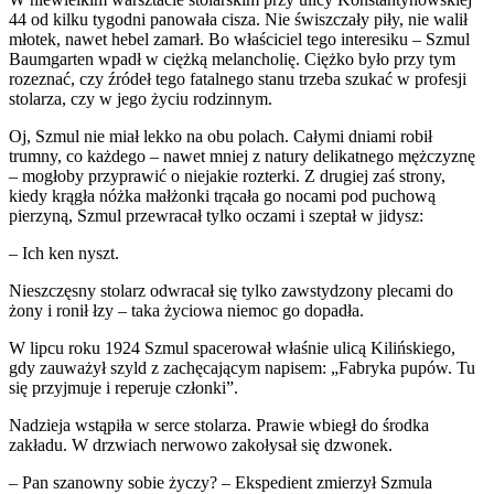
44 od kilku tygodni panowała cisza. Nie świszczały piły, nie walił
młotek, nawet hebel zamarł. Bo właściciel tego interesiku – Szmul
Baumgarten wpadł w ciężką melancholię. Ciężko było przy tym
rozeznać, czy źródeł tego fatalnego stanu trzeba szukać w profesji
stolarza, czy w jego życiu rodzinnym.
Oj, Szmul nie miał lekko na obu polach. Całymi dniami robił
trumny, co każdego – nawet mniej z natury delikatnego mężczyznę
– mogłoby przyprawić o niejakie rozterki. Z drugiej zaś strony,
kiedy krągła nóżka małżonki trącała go nocami pod puchową
pierzyną, Szmul przewracał tylko oczami i szeptał w jidysz:
– Ich ken nyszt.
Nieszczęsny stolarz odwracał się tylko zawstydzony plecami do
żony i ronił łzy – taka życiowa niemoc go dopadła.
W lipcu roku 1924 Szmul spacerował właśnie ulicą Kilińskiego,
gdy zauważył szyld z zachęcającym napisem: „Fabryka pupów. Tu
się przyjmuje i reperuje członki”.
Nadzieja wstąpiła w serce stolarza. Prawie wbiegł do środka
zakładu. W drzwiach nerwowo zakołysał się dzwonek.
– Pan szanowny sobie życzy? – Ekspedient zmierzył Szmula