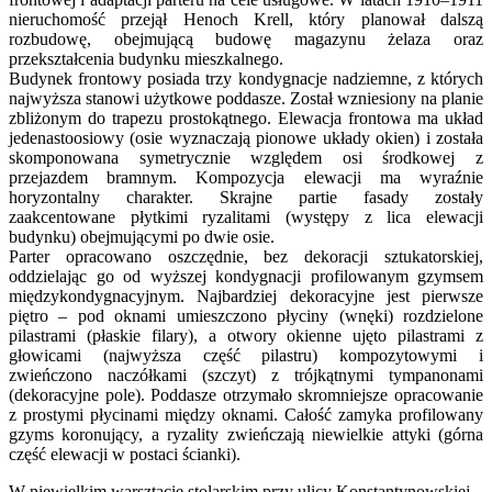
nieruchomość przejął Henoch Krell, który planował dalszą
rozbudowę, obejmującą budowę magazynu żelaza oraz
przekształcenia budynku mieszkalnego.
Budynek frontowy posiada trzy kondygnacje nadziemne, z których
najwyższa stanowi użytkowe poddasze. Został wzniesiony na planie
zbliżonym do trapezu prostokątnego. Elewacja frontowa ma układ
jedenastoosiowy (osie wyznaczają pionowe układy okien) i została
skomponowana symetrycznie względem osi środkowej z
przejazdem bramnym. Kompozycja elewacji ma wyraźnie
horyzontalny charakter. Skrajne partie fasady zostały
zaakcentowane płytkimi ryzalitami (występy z lica elewacji
budynku) obejmującymi po dwie osie.
Parter opracowano oszczędnie, bez dekoracji sztukatorskiej,
oddzielając go od wyższej kondygnacji profilowanym gzymsem
międzykondygnacyjnym. Najbardziej dekoracyjne jest pierwsze
piętro – pod oknami umieszczono płyciny (wnęki) rozdzielone
pilastrami (płaskie filary), a otwory okienne ujęto pilastrami z
głowicami (najwyższa część pilastru) kompozytowymi i
zwieńczono naczółkami (szczyt) z trójkątnymi tympanonami
(dekoracyjne pole). Poddasze otrzymało skromniejsze opracowanie
z prostymi płycinami między oknami. Całość zamyka profilowany
gzyms koronujący, a ryzality zwieńczają niewielkie attyki (górna
część elewacji w postaci ścianki).
W niewielkim warsztacie stolarskim przy ulicy Konstantynowskiej