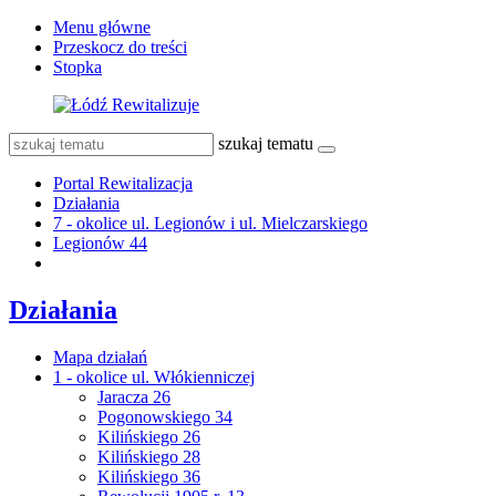
Menu główne
Przeskocz do treści
Stopka
szukaj tematu
Portal Rewitalizacja
Działania
7 - okolice ul. Legionów i ul. Mielczarskiego
Legionów 44
Działania
Mapa działań
1 - okolice ul. Włókienniczej
Jaracza 26
Pogonowskiego 34
Kilińskiego 26
Kilińskiego 28
Kilińskiego 36