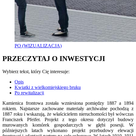
PO (WIZUALIZACJA)
PRZECZYTAJ O INWESTYCJI
Wybierz tekst, który Cię interesuje:
Opis
Kwiatki z wielkomiejskiego bruku
Po rewitalizacji
Kamienica frontowa została wzniesiona pomiędzy 1887 a 1894
rokiem. Najstarsze zachowane materiały archiwalne pochodzą z
1887 roku i wskazują, że właścicielem nieruchomości był wówczas
Franciszek Pfeifer. Projekt z tego okresu dotyczył budowy
murowanych komórek gospodarczych w głębi posesji. W
późniejszych latach wykonano projekt przebudowy elewacji
frontowej i adaptacji parteru na cele usługowe. W latach 1910–1911