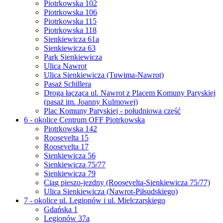
Piotrkowska 102
Piotrkowska 106
Piotrkowska 115
Piotrkowska 118
Sienkiewicza 61a
Sienkiewicza 63
Park Sienkiewicza
Ulica Nawrot
Ulica Sienkiewicza (Tuwima-Nawrot)
Pasaż Schillera
Droga łącząca ul. Nawrot z Placem Komuny Paryskiej
(pasaż im. Joanny Kulmowej)
Plac Komuny Paryskiej - południowa część
6 - okolice Centrum OFF Piotrkowska
Piotrkowska 142
Roosevelta 15
Roosevelta 17
Sienkiewicza 56
Sienkiewicza 75/77
Sienkiewicza 79
Ciąg pieszo-jezdny (Roosevelta-Sienkiewicza 75/77)
Ulica Sienkiewicza (Nawrot-Piłsudskiego)
7 - okolice ul. Legionów i ul. Mielczarskiego
Gdańska 1
Legionów 37a