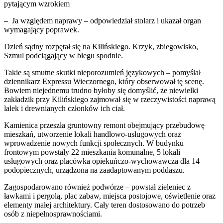
pytającym wzrokiem
– Ja względem naprawy – odpowiedział stolarz i ukazał organ
wymagający poprawek.
Dzień sądny rozpętał się na Kilińskiego. Krzyk, zbiegowisko,
Szmul podciągający w biegu spodnie.
Takie są smutne skutki nieporozumień językowych – pomyślał
dziennikarz Expressu Wieczornego, który obserwował tę scenę.
Bowiem niejednemu trudno byłoby się domyślić, że niewielki
zakładzik przy Kilińskiego zajmował się w rzeczywistości naprawą
lalek i drewnianych członków ich ciał.
Kamienica przeszła gruntowny remont obejmujący przebudowę
mieszkań, utworzenie lokali handlowo-usługowych oraz
wprowadzenie nowych funkcji społecznych. W budynku
frontowym powstały 22 mieszkania komunalne, 5 lokali
usługowych oraz placówka opiekuńczo-wychowawcza dla 14
podopiecznych, urządzona na zaadaptowanym poddaszu.
Zagospodarowano również podwórze – powstał zieleniec z
ławkami i pergolą, plac zabaw, miejsca postojowe, oświetlenie oraz
elementy małej architektury. Cały teren dostosowano do potrzeb
osób z niepełnosprawnościami.