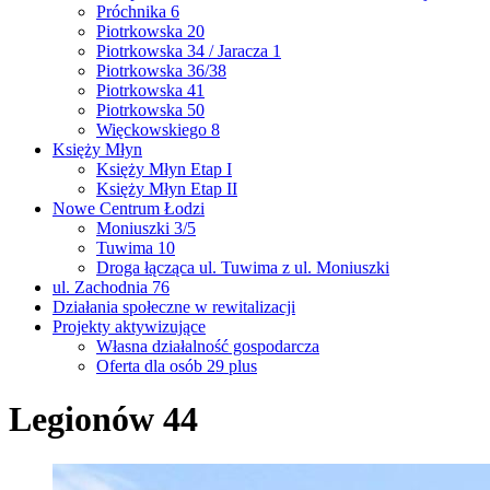
Próchnika 6
Piotrkowska 20
Piotrkowska 34 / Jaracza 1
Piotrkowska 36/38
Piotrkowska 41
Piotrkowska 50
Więckowskiego 8
Księży Młyn
Księży Młyn Etap I
Księży Młyn Etap II
Nowe Centrum Łodzi
Moniuszki 3/5
Tuwima 10
Droga łącząca ul. Tuwima z ul. Moniuszki
ul. Zachodnia 76
Działania społeczne w rewitalizacji
Projekty aktywizujące
Własna działalność gospodarcza
Oferta dla osób 29 plus
Legionów 44