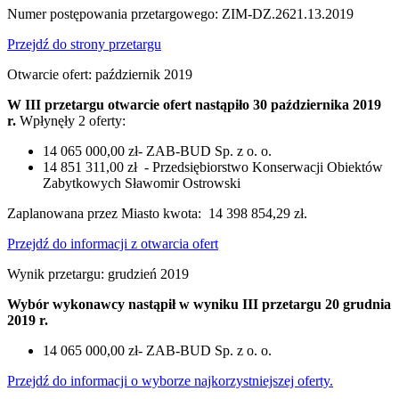
Numer postępowania przetargowego: ZIM-DZ.2621.13.2019
Przejdź do strony przetargu
Otwarcie ofert: październik 2019
W III przetargu otwarcie ofert nastąpiło 30 października 2019
r.
Wpłynęły 2 oferty:
14 065 000,00 zł- ZAB-BUD Sp. z o. o.
14 851 311,00 zł - Przedsiębiorstwo Konserwacji Obiektów
Zabytkowych Sławomir Ostrowski
Zaplanowana przez Miasto kwota: 14 398 854,29 zł.
Przejdź do informacji z otwarcia ofert
Wynik przetargu: grudzień 2019
Wybór wykonawcy nastąpił w wyniku
III przetargu 20 grudnia
2019 r.
14 065 000,00 zł- ZAB-BUD Sp. z o. o.
Przejdź do informacji o wyborze najkorzystniejszej oferty.