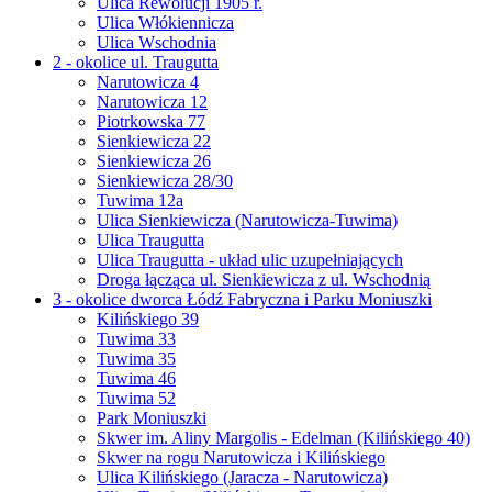
Ulica Rewolucji 1905 r.
Ulica Włókiennicza
Ulica Wschodnia
2 - okolice ul. Traugutta
Narutowicza 4
Narutowicza 12
Piotrkowska 77
Sienkiewicza 22
Sienkiewicza 26
Sienkiewicza 28/30
Tuwima 12a
Ulica Sienkiewicza (Narutowicza-Tuwima)
Ulica Traugutta
Ulica Traugutta - układ ulic uzupełniających
Droga łącząca ul. Sienkiewicza z ul. Wschodnią
3 - okolice dworca Łódź Fabryczna i Parku Moniuszki
Kilińskiego 39
Tuwima 33
Tuwima 35
Tuwima 46
Tuwima 52
Park Moniuszki
Skwer im. Aliny Margolis - Edelman (Kilińskiego 40)
Skwer na rogu Narutowicza i Kilińskiego
Ulica Kilińskiego (Jaracza - Narutowicza)