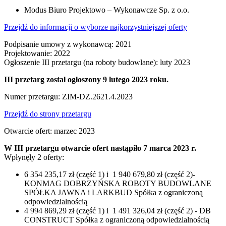
Modus Biuro Projektowo – Wykonawcze Sp. z o.o.
Przejdź do informacji o wyborze najkorzystniejszej oferty
Podpisanie umowy z wykonawcą: 2021
Projektowanie: 2022
Ogłoszenie III przetargu (na roboty budowlane): luty 2023
III przetarg został ogłoszony 9 lutego 2023 roku.
Numer przetargu: ZIM-DZ.2621.4.2023
Przejdź do strony przetargu
Otwarcie ofert: marzec 2023
W III przetargu otwarcie ofert nastąpiło 7 marca 2023 r.
Wpłynęły 2 oferty:
6 354 235,17 zł (część 1) i 1 940 679,80 zł (część 2)-
KONMAG DOBRZYŃSKA ROBOTY BUDOWLANE
SPÓŁKA JAWNA i LARKBUD Spółka z ograniczoną
odpowiedzialnością
4 994 869,29 zł (część 1) i 1 491 326,04 zł (część 2) - DB
CONSTRUCT Spółka z ograniczoną odpowiedzialnością