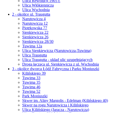
Ulica Rewolucji 1905 r.
Ulica Włókiennicza
Ulica Wschodnia
2 - okolice ul. Traugutta
Narutowicza 4
Narutowicza 12
Piotrkowska 77
Sienkiewicza 22
Sienkiewicza 26
Sienkiewicza 28/30
Tuwima 12a
Ulica Sienkiewicza (Narutowicza-Tuwima)
Ulica Traugutta
Ulica Traugutta - układ ulic uzupełniających
Droga łącząca ul. Sienkiewicza z ul. Wschodnią
3 - okolice dworca Łódź Fabryczna i Parku Moniuszki
Kilińskiego 39
Tuwima 33
Tuwima 35
Tuwima 46
Tuwima 52
Park Moniuszki
Skwer im. Aliny Margolis - Edelman (Kilińskiego 40)
Skwer na rogu Narutowicza i Kilińskiego
Ulica Kilińskiego (Jaracza - Narutowicza)