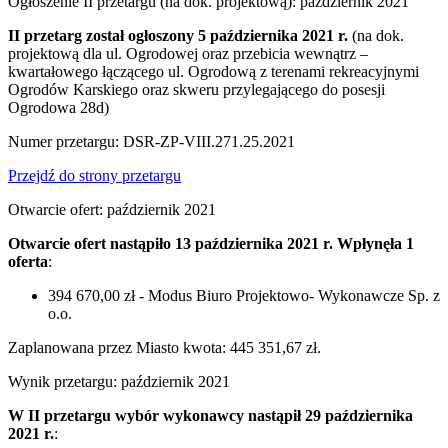
Ogłoszenie II przetargu (na dok. projektową): październik 2021
II przetarg został ogłoszony 5 października 2021 r.
(na dok.
projektową dla ul. Ogrodowej oraz przebicia wewnątrz –
kwartałowego łączącego ul. Ogrodową z terenami rekreacyjnymi
Ogrodów Karskiego oraz skweru przylegającego do posesji
Ogrodowa 28d)
Numer przetargu: DSR-ZP-VIII.271.25.2021
Przejdź do strony przetargu
Otwarcie ofert: październik 2021
Otwarcie ofert nastąpiło 13 października 2021 r. Wpłynęła 1
oferta
:
394 670,00 zł - Modus Biuro Projektowo- Wykonawcze Sp. z
o.o.
Zaplanowana przez Miasto kwota: 445 351,67 zł.
Wynik przetargu: październik 2021
W II przetargu wybór wykonawcy nastąpił 29 października
2021 r.
: