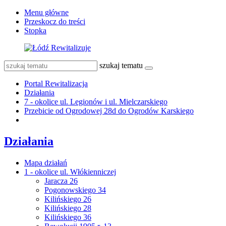
Menu główne
Przeskocz do treści
Stopka
szukaj tematu
Portal Rewitalizacja
Działania
7 - okolice ul. Legionów i ul. Mielczarskiego
Przebicie od Ogrodowej 28d do Ogrodów Karskiego
Działania
Mapa działań
1 - okolice ul. Włókienniczej
Jaracza 26
Pogonowskiego 34
Kilińskiego 26
Kilińskiego 28
Kilińskiego 36