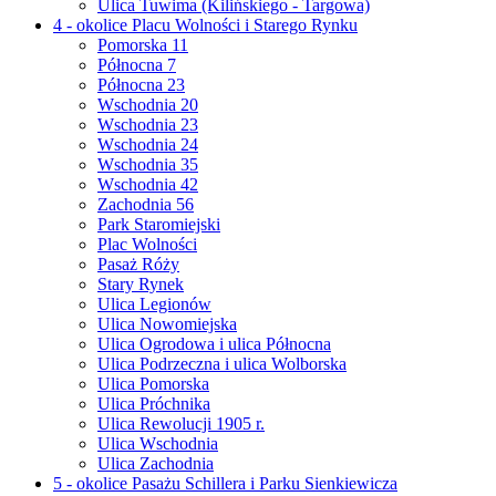
Ulica Tuwima (Kilińskiego - Targowa)
4 - okolice Placu Wolności i Starego Rynku
Pomorska 11
Północna 7
Północna 23
Wschodnia 20
Wschodnia 23
Wschodnia 24
Wschodnia 35
Wschodnia 42
Zachodnia 56
Park Staromiejski
Plac Wolności
Pasaż Róży
Stary Rynek
Ulica Legionów
Ulica Nowomiejska
Ulica Ogrodowa i ulica Północna
Ulica Podrzeczna i ulica Wolborska
Ulica Pomorska
Ulica Próchnika
Ulica Rewolucji 1905 r.
Ulica Wschodnia
Ulica Zachodnia
5 - okolice Pasażu Schillera i Parku Sienkiewicza