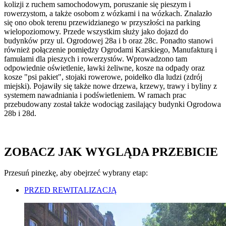
kolizji z ruchem samochodowym, poruszanie się pieszym i
rowerzystom, a także osobom z wózkami i na wózkach. Znalazło
się ono obok terenu przewidzianego w przyszłości na parking
wielopoziomowy. Przede wszystkim służy jako dojazd do
budynków przy ul. Ogrodowej 28a i b oraz 28c. Ponadto stanowi
również połączenie pomiędzy Ogrodami Karskiego, Manufakturą i
famułami dla pieszych i rowerzystów. Wprowadzono tam
odpowiednie oświetlenie, ławki żeliwne, kosze na odpady oraz
kosze "psi pakiet", stojaki rowerowe, poidełko dla ludzi (zdrój
miejski). Pojawiły się także nowe drzewa, krzewy, trawy i byliny z
systemem nawadniania i podświetleniem. W ramach prac
przebudowany został także wodociąg zasilający budynki Ogrodowa
28b i 28d.
ZOBACZ JAK WYGLĄDA PRZEBICIE
Przesuń pinezkę, aby obejrzeć wybrany etap:
PRZED REWITALIZACJĄ