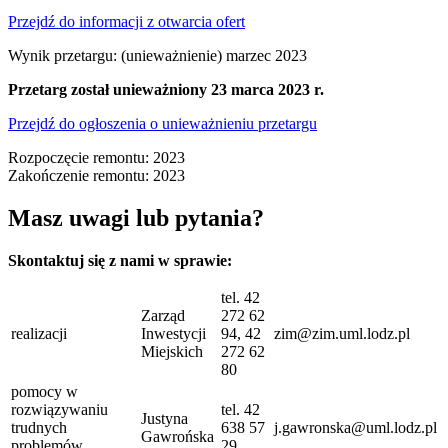
Przejdź do informacji z otwarcia ofert
Wynik przetargu: (unieważnienie) marzec 2023
Przetarg został unieważniony 23 marca 2023 r.
Przejdź do ogłoszenia o unieważnieniu przetargu
Rozpoczęcie remontu: 2023
Zakończenie remontu: 2023
Masz uwagi lub pytania?
Skontaktuj się z nami w sprawie:
tel. 42
Zarząd
272 62
realizacji
Inwestycji
94, 42
zim@zim.uml.lodz.pl
Miejskich
272 62
80
pomocy w
rozwiązywaniu
tel. 42
Justyna
trudnych
638 57
j.gawronska@uml.lodz.pl
Gawrońska
problemów
29