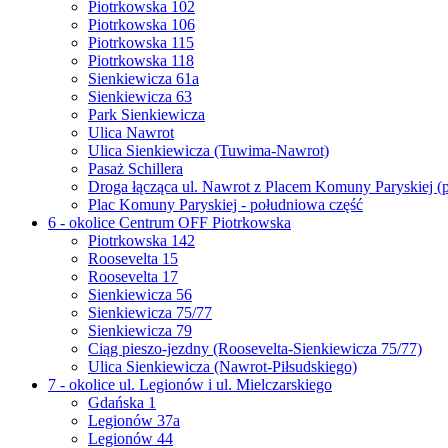
Piotrkowska 102
Piotrkowska 106
Piotrkowska 115
Piotrkowska 118
Sienkiewicza 61a
Sienkiewicza 63
Park Sienkiewicza
Ulica Nawrot
Ulica Sienkiewicza (Tuwima-Nawrot)
Pasaż Schillera
Droga łącząca ul. Nawrot z Placem Komuny Paryskiej (
Plac Komuny Paryskiej - południowa część
6 - okolice Centrum OFF Piotrkowska
Piotrkowska 142
Roosevelta 15
Roosevelta 17
Sienkiewicza 56
Sienkiewicza 75/77
Sienkiewicza 79
Ciąg pieszo-jezdny (Roosevelta-Sienkiewicza 75/77)
Ulica Sienkiewicza (Nawrot-Piłsudskiego)
7 - okolice ul. Legionów i ul. Mielczarskiego
Gdańska 1
Legionów 37a
Legionów 44