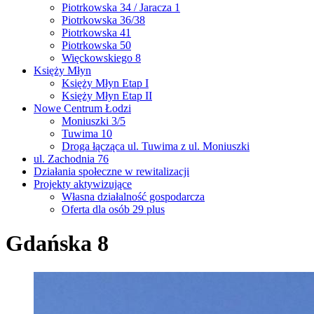
Piotrkowska 34 / Jaracza 1
Piotrkowska 36/38
Piotrkowska 41
Piotrkowska 50
Więckowskiego 8
Księży Młyn
Księży Młyn Etap I
Księży Młyn Etap II
Nowe Centrum Łodzi
Moniuszki 3/5
Tuwima 10
Droga łącząca ul. Tuwima z ul. Moniuszki
ul. Zachodnia 76
Działania społeczne w rewitalizacji
Projekty aktywizujące
Własna działalność gospodarcza
Oferta dla osób 29 plus
Gdańska 8