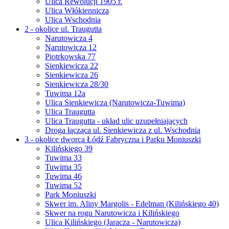
Ulica Rewolucji 1905 r.
Ulica Włókiennicza
Ulica Wschodnia
2 - okolice ul. Traugutta
Narutowicza 4
Narutowicza 12
Piotrkowska 77
Sienkiewicza 22
Sienkiewicza 26
Sienkiewicza 28/30
Tuwima 12a
Ulica Sienkiewicza (Narutowicza-Tuwima)
Ulica Traugutta
Ulica Traugutta - układ ulic uzupełniających
Droga łącząca ul. Sienkiewicza z ul. Wschodnią
3 - okolice dworca Łódź Fabryczna i Parku Moniuszki
Kilińskiego 39
Tuwima 33
Tuwima 35
Tuwima 46
Tuwima 52
Park Moniuszki
Skwer im. Aliny Margolis - Edelman (Kilińskiego 40)
Skwer na rogu Narutowicza i Kilińskiego
Ulica Kilińskiego (Jaracza - Narutowicza)