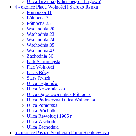
Ulica Tuwima (Kilińskiego - Targowa)
4 - okolice Placu Wolności i Starego Rynku
Pomorska 11
Północna 7
Północna 23
Wschodnia 20
Wschodnia 23
Wschodnia 24
Wschodnia 35
Wschodnia 42
Zachodnia 56
Park Staromiejski
Plac Wolności
Pasaż Róży
Stary Rynek
Ulica Legionów
Ulica Nowomiejska
Ulica Ogrodowa i ulica Północna
Ulica Podrzeczna i ulica Wolborska
Ulica Pomorska
Ulica Próchnika
Ulica Rewolucji 1905 r.
Ulica Wschodnia
Ulica Zachodnia
5 - okolice Pasażu Schillera i Parku Sienkiewicza