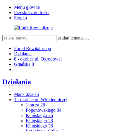
Menu główne
Przeskocz do treści
Stopka
szukaj tematu
Portal Rewitalizacja
Działania
8 - okolice ul. Ogrodowej
Gdańska 8
Działania
Mapa działań
1 - okolice ul. Włókienniczej
Jaracza 26
Pogonowskiego 34
Kilińskiego 26
Kilińskiego 28
Kilińskiego 36