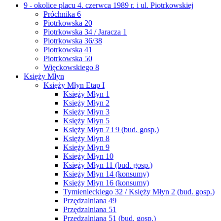
9 - okolice placu 4. czerwca 1989 r. i ul. Piotrkowskiej
Próchnika 6
Piotrkowska 20
Piotrkowska 34 / Jaracza 1
Piotrkowska 36/38
Piotrkowska 41
Piotrkowska 50
Więckowskiego 8
Księży Młyn
Księży Młyn Etap I
Księży Młyn 1
Księży Młyn 2
Księży Młyn 3
Księży Młyn 5
Księży Młyn 7 i 9 (bud. gosp.)
Księży Młyn 8
Księży Młyn 9
Księży Młyn 10
Księży Młyn 11 (bud. gosp.)
Księży Młyn 14 (konsumy)
Księży Młyn 16 (konsumy)
Tymienieckiego 32 / Księży Młyn 2 (bud. gosp.)
Przędzalniana 49
Przędzalniana 51
Przędzalniana 51 (bud. gosp.)