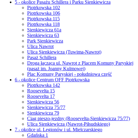
5 - okolice Pasażu Schillera i Parku Sienkiewicza
Piotrkowska 102
Piotrkowska 106
Piotrkowska 115
Piotrkowska 118
Sienkiewicza 61a
Sienkiewicza 63
Park Sienkiewicza
Ulica Nawrot
Ulica Sienkiewicza (Tuwima-Nawrot)
Pasaż Schillera
Droga łącząca ul. Nawrot z Placem Komuny Paryskiej
(pasaż im. Joanny Kulmowej)
Plac Komuny Paryskiej - południowa część
6 - okolice Centrum OFF Piotrkowska
Piotrkowska 142
Roosevelta 15
Roosevelta 17
Sienkiewicza 56
Sienkiewicza 75/77
Sienkiewicza 79
Ciąg pieszo-jezdny (Roosevelta-Sienkiewicza 75/77)
Ulica Sienkiewicza (Nawrot-Piłsudskiego)
7 - okolice ul. Legionów i ul. Mielczarskiego
Gdańska 1