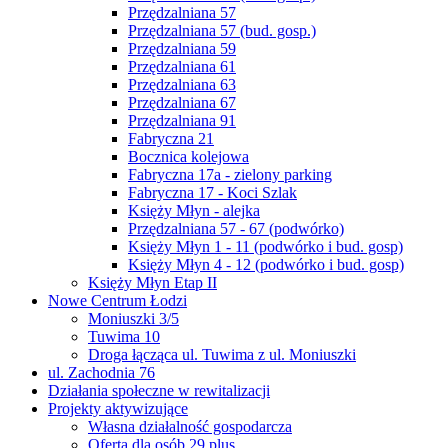
Przędzalniana 57
Przędzalniana 57 (bud. gosp.)
Przędzalniana 59
Przędzalniana 61
Przędzalniana 63
Przędzalniana 67
Przędzalniana 91
Fabryczna 21
Bocznica kolejowa
Fabryczna 17a - zielony parking
Fabryczna 17 - Koci Szlak
Księży Młyn - alejka
Przędzalniana 57 - 67 (podwórko)
Księży Młyn 1 - 11 (podwórko i bud. gosp)
Księży Młyn 4 - 12 (podwórko i bud. gosp)
Księży Młyn Etap II
Nowe Centrum Łodzi
Moniuszki 3/5
Tuwima 10
Droga łącząca ul. Tuwima z ul. Moniuszki
ul. Zachodnia 76
Działania społeczne w rewitalizacji
Projekty aktywizujące
Własna działalność gospodarcza
Oferta dla osób 29 plus