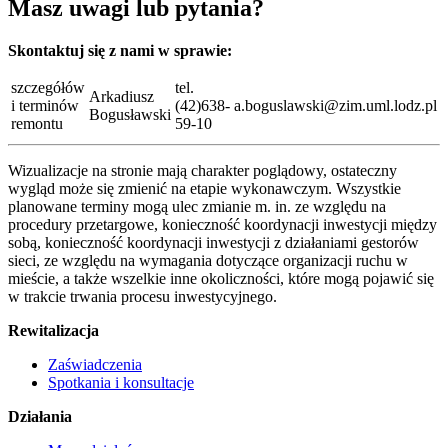
Masz uwagi lub pytania?
Skontaktuj się z nami w sprawie:
szczegółów
tel.
Arkadiusz
i terminów
(42)638-
a.boguslawski@zim.uml.lodz.pl
Bogusławski
remontu
59-10
Wizualizacje na stronie mają charakter poglądowy, ostateczny
wygląd może się zmienić na etapie wykonawczym. Wszystkie
planowane terminy mogą ulec zmianie m. in. ze względu na
procedury przetargowe, konieczność koordynacji inwestycji między
sobą, konieczność koordynacji inwestycji z działaniami gestorów
sieci, ze względu na wymagania dotyczące organizacji ruchu w
mieście, a także wszelkie inne okoliczności, które mogą pojawić się
w trakcie trwania procesu inwestycyjnego.
Rewitalizacja
Zaświadczenia
Spotkania i konsultacje
Działania