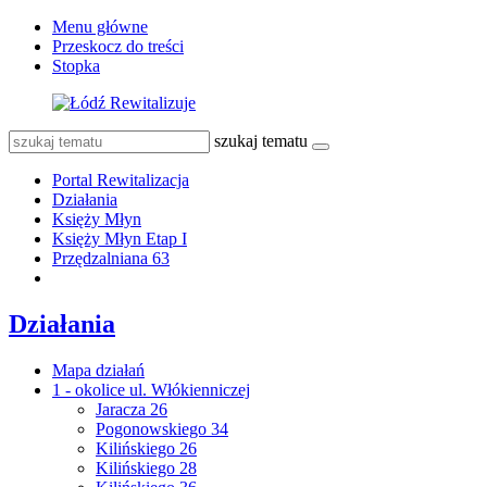
Menu główne
Przeskocz do treści
Stopka
szukaj tematu
Portal Rewitalizacja
Działania
Księży Młyn
Księży Młyn Etap I
Przędzalniana 63
Działania
Mapa działań
1 - okolice ul. Włókienniczej
Jaracza 26
Pogonowskiego 34
Kilińskiego 26
Kilińskiego 28