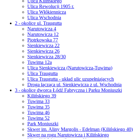
Ulica Kilińskiego
Ulica Rewolucji 1905 r.
Ulica Włókiennicza
Ulica Wschodnia
2 - okolice ul. Traugutta
Narutowicza 4
Narutowicza 12
Piotrkowska 77
Sienkiewicza 22
Sienkiewicza 26
Sienkiewicza 28/30
Tuwima 12a
Ulica Sienkiewicza (Narutowicza-Tuwima)
Ulica Traugutta
Ulica Traugutta - układ ulic uzupełniających
Droga łącząca ul. Sienkiewicza z ul. Wschodnią
3 - okolice dworca Łódź Fabryczna i Parku Moniuszki
Kilińskiego 39
Tuwima 33
Tuwima 35
Tuwima 46
Tuwima 52
Park Moniuszki
Skwer im. Aliny Margolis - Edelman (Kilińskiego 40)
Skwer na rogu Narutowicza i Kilińskiego