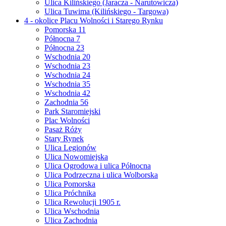
Ulica Kilińskiego (Jaracza - Narutowicza)
Ulica Tuwima (Kilińskiego - Targowa)
4 - okolice Placu Wolności i Starego Rynku
Pomorska 11
Północna 7
Północna 23
Wschodnia 20
Wschodnia 23
Wschodnia 24
Wschodnia 35
Wschodnia 42
Zachodnia 56
Park Staromiejski
Plac Wolności
Pasaż Róży
Stary Rynek
Ulica Legionów
Ulica Nowomiejska
Ulica Ogrodowa i ulica Północna
Ulica Podrzeczna i ulica Wolborska
Ulica Pomorska
Ulica Próchnika
Ulica Rewolucji 1905 r.
Ulica Wschodnia
Ulica Zachodnia