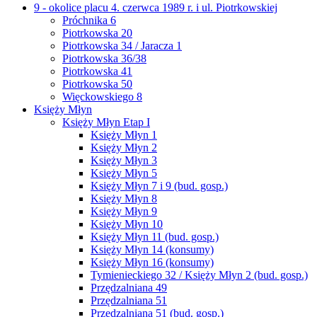
9 - okolice placu 4. czerwca 1989 r. i ul. Piotrkowskiej
Próchnika 6
Piotrkowska 20
Piotrkowska 34 / Jaracza 1
Piotrkowska 36/38
Piotrkowska 41
Piotrkowska 50
Więckowskiego 8
Księży Młyn
Księży Młyn Etap I
Księży Młyn 1
Księży Młyn 2
Księży Młyn 3
Księży Młyn 5
Księży Młyn 7 i 9 (bud. gosp.)
Księży Młyn 8
Księży Młyn 9
Księży Młyn 10
Księży Młyn 11 (bud. gosp.)
Księży Młyn 14 (konsumy)
Księży Młyn 16 (konsumy)
Tymienieckiego 32 / Księży Młyn 2 (bud. gosp.)
Przędzalniana 49
Przędzalniana 51
Przędzalniana 51 (bud. gosp.)