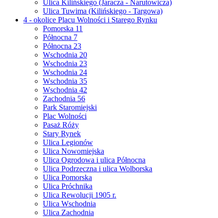
Ulica Kilińskiego (Jaracza - Narutowicza)
Ulica Tuwima (Kilińskiego - Targowa)
4 - okolice Placu Wolności i Starego Rynku
Pomorska 11
Północna 7
Północna 23
Wschodnia 20
Wschodnia 23
Wschodnia 24
Wschodnia 35
Wschodnia 42
Zachodnia 56
Park Staromiejski
Plac Wolności
Pasaż Róży
Stary Rynek
Ulica Legionów
Ulica Nowomiejska
Ulica Ogrodowa i ulica Północna
Ulica Podrzeczna i ulica Wolborska
Ulica Pomorska
Ulica Próchnika
Ulica Rewolucji 1905 r.
Ulica Wschodnia
Ulica Zachodnia