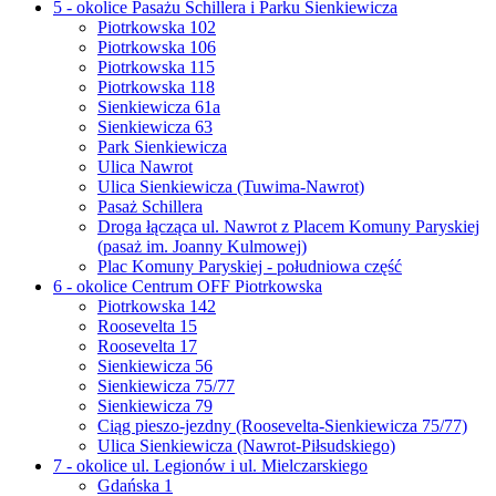
5 - okolice Pasażu Schillera i Parku Sienkiewicza
Piotrkowska 102
Piotrkowska 106
Piotrkowska 115
Piotrkowska 118
Sienkiewicza 61a
Sienkiewicza 63
Park Sienkiewicza
Ulica Nawrot
Ulica Sienkiewicza (Tuwima-Nawrot)
Pasaż Schillera
Droga łącząca ul. Nawrot z Placem Komuny Paryskiej
(pasaż im. Joanny Kulmowej)
Plac Komuny Paryskiej - południowa część
6 - okolice Centrum OFF Piotrkowska
Piotrkowska 142
Roosevelta 15
Roosevelta 17
Sienkiewicza 56
Sienkiewicza 75/77
Sienkiewicza 79
Ciąg pieszo-jezdny (Roosevelta-Sienkiewicza 75/77)
Ulica Sienkiewicza (Nawrot-Piłsudskiego)
7 - okolice ul. Legionów i ul. Mielczarskiego
Gdańska 1