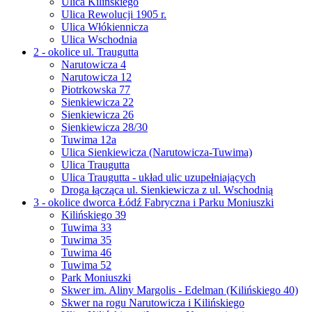
Ulica Kilińskiego
Ulica Rewolucji 1905 r.
Ulica Włókiennicza
Ulica Wschodnia
2 - okolice ul. Traugutta
Narutowicza 4
Narutowicza 12
Piotrkowska 77
Sienkiewicza 22
Sienkiewicza 26
Sienkiewicza 28/30
Tuwima 12a
Ulica Sienkiewicza (Narutowicza-Tuwima)
Ulica Traugutta
Ulica Traugutta - układ ulic uzupełniających
Droga łącząca ul. Sienkiewicza z ul. Wschodnią
3 - okolice dworca Łódź Fabryczna i Parku Moniuszki
Kilińskiego 39
Tuwima 33
Tuwima 35
Tuwima 46
Tuwima 52
Park Moniuszki
Skwer im. Aliny Margolis - Edelman (Kilińskiego 40)
Skwer na rogu Narutowicza i Kilińskiego