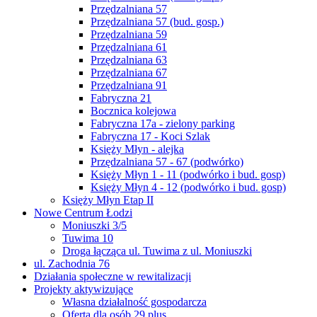
Przędzalniana 57
Przędzalniana 57 (bud. gosp.)
Przędzalniana 59
Przędzalniana 61
Przędzalniana 63
Przędzalniana 67
Przędzalniana 91
Fabryczna 21
Bocznica kolejowa
Fabryczna 17a - zielony parking
Fabryczna 17 - Koci Szlak
Księży Młyn - alejka
Przędzalniana 57 - 67 (podwórko)
Księży Młyn 1 - 11 (podwórko i bud. gosp)
Księży Młyn 4 - 12 (podwórko i bud. gosp)
Księży Młyn Etap II
Nowe Centrum Łodzi
Moniuszki 3/5
Tuwima 10
Droga łącząca ul. Tuwima z ul. Moniuszki
ul. Zachodnia 76
Działania społeczne w rewitalizacji
Projekty aktywizujące
Własna działalność gospodarcza
Oferta dla osób 29 plus