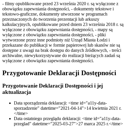
- filmy opublikowane przed 23 września 2020 r. są wyłączone z
obowiązku zapewniania dostępności, - dokumenty tekstowe i
tekstowo-graficzne, dokumenty utworzone w programach
przeznaczonych do tworzenia prezentacji lub arkuszy
kalkulacyjnych, opublikowane przed dniem 23 września 2018 r. są
wyłączone z obowiązku zapewniania dostępności, - mapy są
wyłączone z obowiązku zapewniania dostępności, - pliki
wytworzone przez inne podmioty niż Urząd Miasta Łodzi i
przekazane do publikacji w formie papierowej lub skanów nie są
dostępne z uwagi na brak dostępu do danych źródłowych, - treści
archiwalne, niewykorzystywane do realizacji bieżących zadań są
wyłączone z obowiązku zapewniania dostępności.
Przygotowanie Deklaracji Dostępności
Przygotowanie Deklaracji Dostępności i jej
aktualizacja
Data sporządzenia deklaracji: <time id="a11y-data-
sporzadzenie" datetime="2021-04-14">14 kwietnia 2021 r.
</time>
Data ostatniego przeglądu deklaracji: <time id="a11y-data-
przeglad" datetime="2025-03-27">27 marca 2025 r.</time>