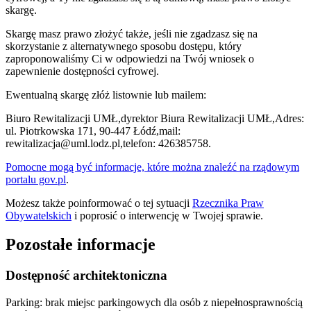
skargę.
Skargę masz prawo złożyć także, jeśli nie zgadzasz się na
skorzystanie z alternatywnego sposobu dostępu, który
zaproponowaliśmy Ci w odpowiedzi na Twój wniosek o
zapewnienie dostępności cyfrowej.
Ewentualną skargę złóż listownie lub mailem:
Biuro Rewitalizacji UMŁ,dyrektor Biura Rewitalizacji UMŁ,Adres:
ul. Piotrkowska 171, 90-447 Łódź,mail:
rewitalizacja@uml.lodz.pl,telefon: 426385758.
Pomocne mogą być informacje, które można znaleźć na rządowym
portalu gov.pl
.
Możesz także poinformować o tej sytuacji
Rzecznika Praw
Obywatelskich
i poprosić o interwencję w Twojej sprawie.
Pozostałe informacje
Dostępność architektoniczna
Parking: brak miejsc parkingowych dla osób z niepełnosprawnością