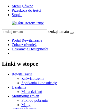
Menu główne
Przeskocz do treści
Stopka
szukaj tematu
Portal Rewitalizacja
Zobacz również
Deklaracja Dostępności
Linki w stopce
Rewitalizacja
Zaświadczenia
Spotkania i konsultacje
Działania
Mapa działań
Monitoring zmian
Pliki do pobrania
Mapy