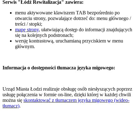
Serwis "Łódź Rewitalizacja" zawiera:
menu aktywowane klawiszem TAB bezpośrednio po
otwarciu strony, pozwalające dotrzeć do: menu głównego /
treści / stopki;
mapę strony
, ułatwiającą dostęp do informacji znajdujących
się na kolejnych podstronach;
wersję kontrastową, uruchamianą przyciskiem w menu
głównym.
Informacja o dostępności tłumacza języka migowego:
Urząd Miasta Łodzi realizuje obsługę osób niesłyszących poprzez
usługę połączenia w formie on-line, dzięki której w każdej chwili
można się
skontaktować z tłumaczem języka migowego (wideo-
tłumacz)
.