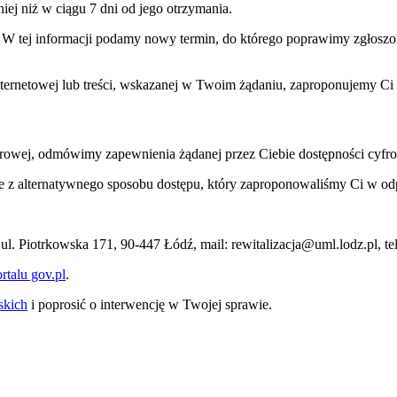
ej niż w ciągu 7 dni od jego otrzymania.
ym. W tej informacji podamy nowy termin, do którego poprawimy zgłosz
internetowej lub treści, wskazanej w Twoim żądaniu, zaproponujemy Ci
rowej, odmówimy zapewnienia żądanej przez Ciebie dostępności cyfrow
anie z alternatywnego sposobu dostępu, który zaproponowaliśmy Ci w 
ul. Piotrkowska 171, 90-447 Łódź, mail: rewitalizacja@uml.lodz.pl, t
talu gov.pl
.
skich
i poprosić o interwencję w Twojej sprawie.