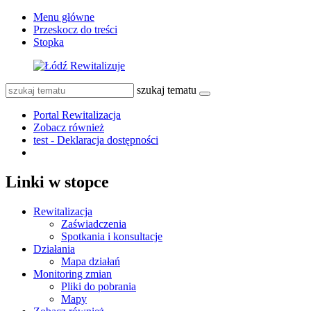
Menu główne
Przeskocz do treści
Stopka
szukaj tematu
Portal Rewitalizacja
Zobacz również
test - Deklaracja dostępności
Linki w stopce
Rewitalizacja
Zaświadczenia
Spotkania i konsultacje
Działania
Mapa działań
Monitoring zmian
Pliki do pobrania
Mapy