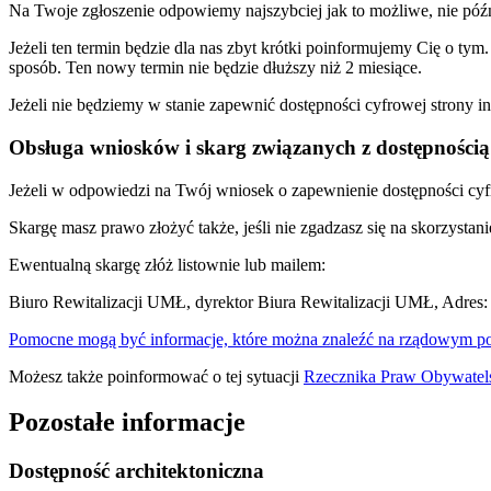
Na Twoje zgłoszenie odpowiemy najszybciej jak to możliwe, nie późni
Jeżeli ten termin będzie dla nas zbyt krótki poinformujemy Cię o t
sposób. Ten nowy termin nie będzie dłuższy niż 2 miesiące.
Jeżeli nie będziemy w stanie zapewnić dostępności cyfrowej strony 
Obsługa wniosków i skarg związanych z dostępnością
Jeżeli w odpowiedzi na Twój wniosek o zapewnienie dostępności cyf
Skargę masz prawo złożyć także, jeśli nie zgadzasz się na skorzyst
Ewentualną skargę złóż listownie lub mailem:
Biuro Rewitalizacji UMŁ, dyrektor Biura Rewitalizacji UMŁ, Adres: 
Pomocne mogą być informacje, które można znaleźć na rządowym por
Możesz także poinformować o tej sytuacji
Rzecznika Praw Obywatel
Pozostałe informacje
Dostępność architektoniczna