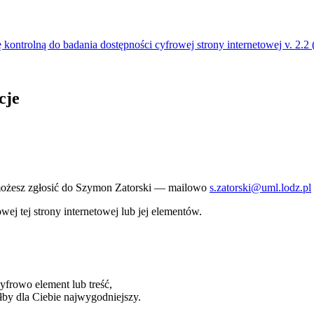
ę kontrolną do badania dostępności cyfrowej strony internetowej v. 2.
cje
możesz zgłosić do
Szymon Zatorski
— mailowo
s.zatorski@uml.lodz.pl
j tej strony internetowej lub jej elementów.
cyfrowo element lub treść,
łby dla Ciebie najwygodniejszy.