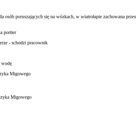
a osób poruszających się na wózkach, w wiatrołapie zachowana prze
a portier
erze - schodzi pracownik
y wodę
ęzyka Migowego
Języka Migowego