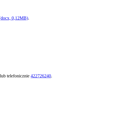
2 (docx, 0,12MB)
.
lub telefonicznie
422726240
.