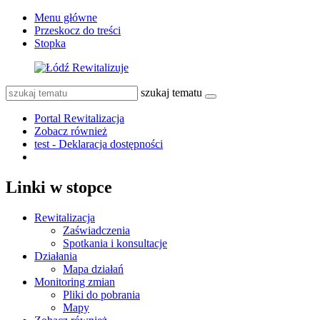
Menu główne
Przeskocz do treści
Stopka
szukaj tematu
Portal Rewitalizacja
Zobacz również
test - Deklaracja dostępności
Linki w stopce
Rewitalizacja
Zaświadczenia
Spotkania i konsultacje
Działania
Mapa działań
Monitoring zmian
Pliki do pobrania
Mapy