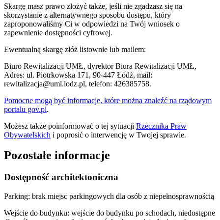
Skargę masz prawo złożyć także, jeśli nie zgadzasz się na
skorzystanie z alternatywnego sposobu dostępu, który
zaproponowaliśmy Ci w odpowiedzi na Twój wniosek o
zapewnienie dostępności cyfrowej.
Ewentualną skargę złóż listownie lub mailem:
Biuro Rewitalizacji UMŁ, dyrektor Biura Rewitalizacji UMŁ,
Adres: ul. Piotrkowska 171, 90-447 Łódź, mail:
rewitalizacja@uml.lodz.pl, telefon: 426385758.
Pomocne mogą być informacje, które można znaleźć na rządowym
portalu gov.pl
.
Możesz także poinformować o tej sytuacji
Rzecznika Praw
Obywatelskich
i poprosić o interwencję w Twojej sprawie.
Pozostałe informacje
Dostępność architektoniczna
Parking: brak miejsc parkingowych dla osób z niepełnosprawnością
Wejście do budynku: wejście do budynku po schodach, niedostępne