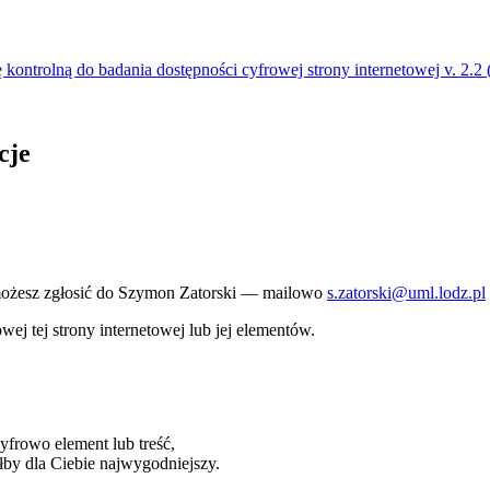
ę kontrolną do badania dostępności cyfrowej strony internetowej v. 2.
cje
możesz zgłosić do
Szymon Zatorski
— mailowo
s.zatorski@uml.lodz.pl
j tej strony internetowej lub jej elementów.
cyfrowo element lub treść,
łby dla Ciebie najwygodniejszy.