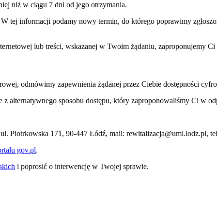
ej niż w ciągu 7 dni od jego otrzymania.
ym. W tej informacji podamy nowy termin, do którego poprawimy zgłosz
internetowej lub treści, wskazanej w Twoim żądaniu, zaproponujemy Ci
rowej, odmówimy zapewnienia żądanej przez Ciebie dostępności cyfrow
anie z alternatywnego sposobu dostępu, który zaproponowaliśmy Ci w 
ul. Piotrkowska 171, 90-447 Łódź, mail: rewitalizacja@uml.lodz.pl, t
talu gov.pl
.
skich
i poprosić o interwencję w Twojej sprawie.