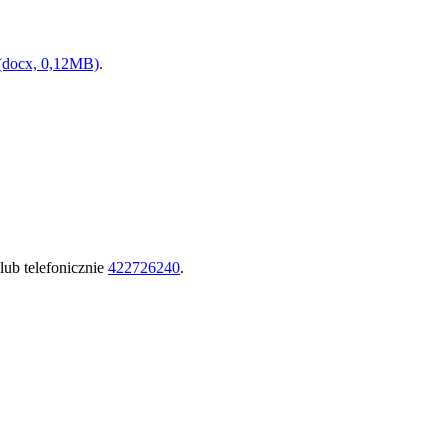
2 (docx, 0,12MB)
.
lub telefonicznie
422726240
.