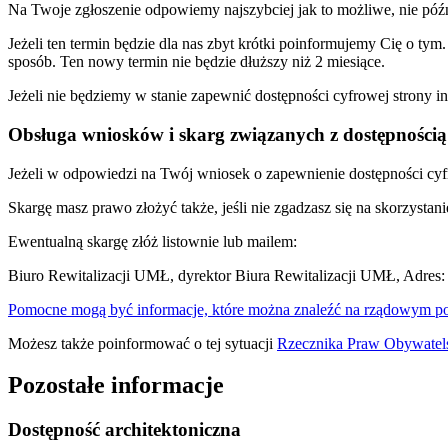
Na Twoje zgłoszenie odpowiemy najszybciej jak to możliwe, nie późni
Jeżeli ten termin będzie dla nas zbyt krótki poinformujemy Cię o t
sposób. Ten nowy termin nie będzie dłuższy niż 2 miesiące.
Jeżeli nie będziemy w stanie zapewnić dostępności cyfrowej strony 
Obsługa wniosków i skarg związanych z dostępnością
Jeżeli w odpowiedzi na Twój wniosek o zapewnienie dostępności cyf
Skargę masz prawo złożyć także, jeśli nie zgadzasz się na skorzyst
Ewentualną skargę złóż listownie lub mailem:
Biuro Rewitalizacji UMŁ, dyrektor Biura Rewitalizacji UMŁ, Adres: 
Pomocne mogą być informacje, które można znaleźć na rządowym por
Możesz także poinformować o tej sytuacji
Rzecznika Praw Obywatel
Pozostałe informacje
Dostępność architektoniczna