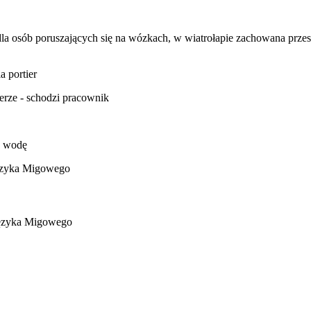
a osób poruszających się na wózkach, w wiatrołapie zachowana prze
a portier
erze - schodzi pracownik
y wodę
ęzyka Migowego
Języka Migowego