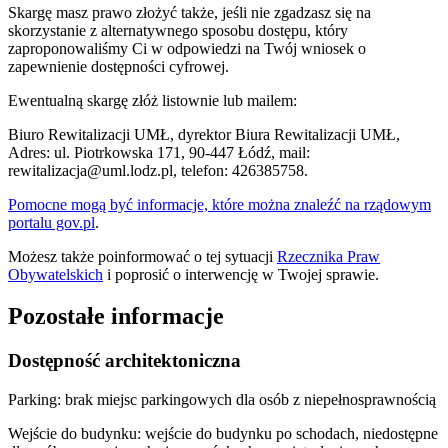
Skargę masz prawo złożyć także, jeśli nie zgadzasz się na
skorzystanie z alternatywnego sposobu dostępu, który
zaproponowaliśmy Ci w odpowiedzi na Twój wniosek o
zapewnienie dostępności cyfrowej.
Ewentualną skargę złóż listownie lub mailem:
Biuro Rewitalizacji UMŁ, dyrektor Biura Rewitalizacji UMŁ,
Adres: ul. Piotrkowska 171, 90-447 Łódź, mail:
rewitalizacja@uml.lodz.pl, telefon: 426385758.
Pomocne mogą być informacje, które można znaleźć na rządowym
portalu gov.pl
.
Możesz także poinformować o tej sytuacji
Rzecznika Praw
Obywatelskich
i poprosić o interwencję w Twojej sprawie.
Pozostałe informacje
Dostępność architektoniczna
Parking: brak miejsc parkingowych dla osób z niepełnosprawnością
Wejście do budynku: wejście do budynku po schodach, niedostępne