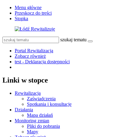
Menu główne
Przeskocz do treści
Stopka
szukaj tematu
Portal Rewitalizacja
Zobacz również
test - Deklaracja dostępności
Linki w stopce
Rewitalizacja
Zaświadczenia
Spotkania i konsultacje
Działania
Mapa działań
Monitoring zmian
Pliki do pobrania
Mapy