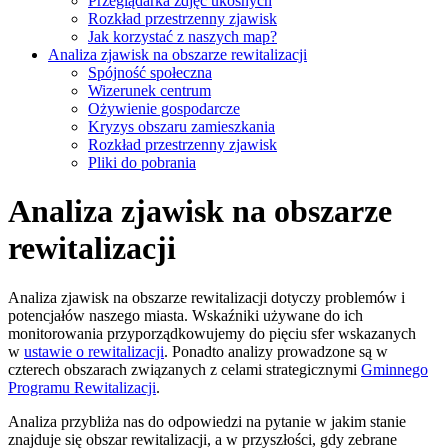
Przeglądarka zdjęć ukośnych
Rozkład przestrzenny zjawisk
Jak korzystać z naszych map?
Analiza zjawisk na obszarze rewitalizacji
Spójność społeczna
Wizerunek centrum
Ożywienie gospodarcze
Kryzys obszaru zamieszkania
Rozkład przestrzenny zjawisk
Pliki do pobrania
Analiza zjawisk na obszarze
rewitalizacji
Analiza zjawisk na obszarze rewitalizacji dotyczy problemów i
potencjałów naszego miasta. Wskaźniki używane do ich
monitorowania przyporządkowujemy do pięciu sfer wskazanych
w
ustawie o rewitalizacji
. Ponadto analizy prowadzone są w
czterech obszarach związanych z celami strategicznymi
Gminnego
Programu Rewitalizacji
.
Analiza przybliża nas do odpowiedzi na pytanie w jakim stanie
znajduje się obszar rewitalizacji, a w przyszłości, gdy zebrane