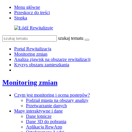
Menu główne
Przeskocz do treści
Stopka
szukaj tematu
Portal Rewitalizacja
Monitoring zmian
Analiza zjawisk na obszarze rewitalizacji
Kryzys obszaru zamieszkania
Monitoring zmian
Czym jest monitoring i ocena postępów?
Podział miasta na obszary analizy
Przetwarzanie danych
Mapy interaktywne i dane
Dane lotnicze
Dane 3D do pobrania
Aplikacja RewApp