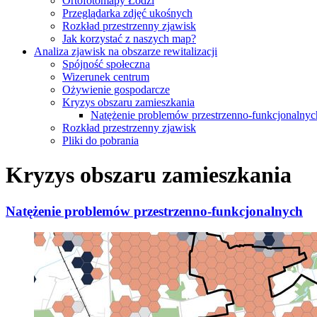
Ortofotomapy Łodzi
Przeglądarka zdjęć ukośnych
Rozkład przestrzenny zjawisk
Jak korzystać z naszych map?
Analiza zjawisk na obszarze rewitalizacji
Spójność społeczna
Wizerunek centrum
Ożywienie gospodarcze
Kryzys obszaru zamieszkania
Natężenie problemów przestrzenno-funkcjonalnyc
Rozkład przestrzenny zjawisk
Pliki do pobrania
Kryzys obszaru zamieszkania
Natężenie problemów przestrzenno-funkcjonalnych