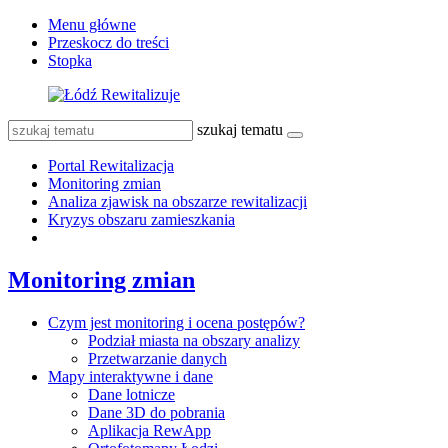
Menu główne
Przeskocz do treści
Stopka
szukaj tematu
Portal Rewitalizacja
Monitoring zmian
Analiza zjawisk na obszarze rewitalizacji
Kryzys obszaru zamieszkania
Monitoring zmian
Czym jest monitoring i ocena postępów?
Podział miasta na obszary analizy
Przetwarzanie danych
Mapy interaktywne i dane
Dane lotnicze
Dane 3D do pobrania
Aplikacja RewApp