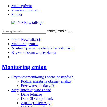
Menu główne
Przeskocz do treści
Stopka
szukaj tematu
Portal Rewitalizacja
Monitoring zmian
Analiza zjawisk na obszarze rewitalizacji
Kryzys obszaru zamieszkania
Monitoring zmian
Czym jest monitoring i ocena postępów?
Podział miasta na obszary analizy
Przetwarzanie danych
Mapy interaktywne i dane
Dane lotnicze
Dane 3D do pobrania
Aplikacja RewApp