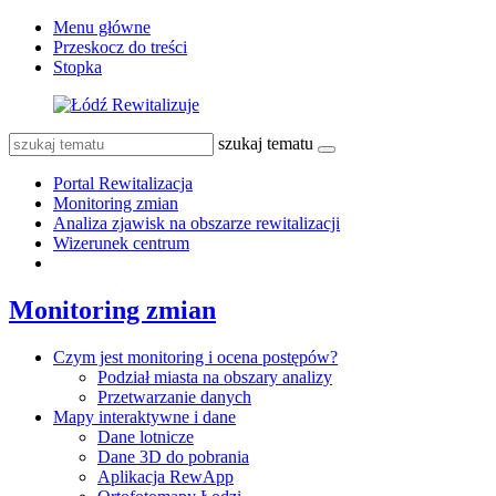
Menu główne
Przeskocz do treści
Stopka
szukaj tematu
Portal Rewitalizacja
Monitoring zmian
Analiza zjawisk na obszarze rewitalizacji
Wizerunek centrum
Monitoring zmian
Czym jest monitoring i ocena postępów?
Podział miasta na obszary analizy
Przetwarzanie danych
Mapy interaktywne i dane
Dane lotnicze
Dane 3D do pobrania
Aplikacja RewApp