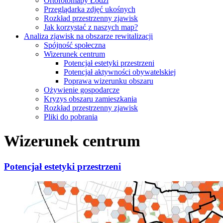
Ortofotomapy Łodzi
Przeglądarka zdjęć ukośnych
Rozkład przestrzenny zjawisk
Jak korzystać z naszych map?
Analiza zjawisk na obszarze rewitalizacji
Spójność społeczna
Wizerunek centrum
Potencjał estetyki przestrzeni
Potencjał aktywności obywatelskiej
Poprawa wizerunku obszaru
Ożywienie gospodarcze
Kryzys obszaru zamieszkania
Rozkład przestrzenny zjawisk
Pliki do pobrania
Wizerunek centrum
Potencjał estetyki przestrzeni