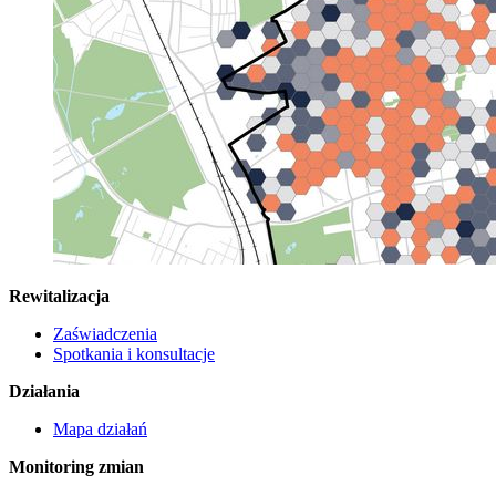
Rewitalizacja
Zaświadczenia
Spotkania i konsultacje
Działania
Mapa działań
Monitoring zmian