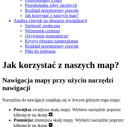
Ortofotomapy Łodzi
Przeglądarka zdjęć ukośnych
Rozkład przestrzenny zjawisk
Jak korzystać z naszych map?
Analiza zjawisk na obszarze rewitalizacji
Spójność społeczna
Wizerunek centrum
Ożywienie gospodarcze
Kryzys obszaru zamieszkania
Rozkład przestrzenny zjawisk
Pliki do pobrania
Jak korzystać z naszych map?
Nawigacja mapy przy użyciu narzędzi
nawigacji
Narzędzia do nawigacji znajdują się w lewym górnym rogu mapy.
Powiększ
zwiększa skalę mapy. Wybierz narzędzie poprzez
kliknięcie na ikonę
.
Pomniejsz
zmniejsza skalę mapy. Wybierz narzędzie poprzez
kliknięcie na ikonę
.