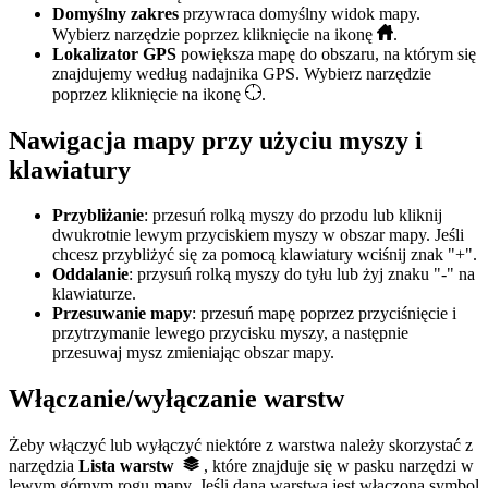
Domyślny zakres
przywraca domyślny widok mapy.
Wybierz narzędzie poprzez kliknięcie na ikonę
.
Lokalizator GPS
powiększa mapę do obszaru, na którym się
znajdujemy według nadajnika GPS. Wybierz narzędzie
poprzez kliknięcie na ikonę
.
Nawigacja mapy przy użyciu myszy i
klawiatury
Przybliżanie
: przesuń rolką myszy do przodu lub kliknij
dwukrotnie lewym przyciskiem myszy w obszar mapy. Jeśli
chcesz przybliżyć się za pomocą klawiatury wciśnij znak "+".
Oddalanie
: przysuń rolką myszy do tyłu lub żyj znaku "-" na
klawiaturze.
Przesuwanie mapy
: przesuń mapę poprzez przyciśnięcie i
przytrzymanie lewego przycisku myszy, a następnie
przesuwaj mysz zmieniając obszar mapy.
Włączanie/wyłączanie warstw
Żeby włączyć lub wyłączyć niektóre z warstwa należy skorzystać z
narzędzia
Lista warstw
, które znajduje się w pasku narzędzi w
lewym górnym rogu mapy. Jeśli dana warstwa jest włączona symbol