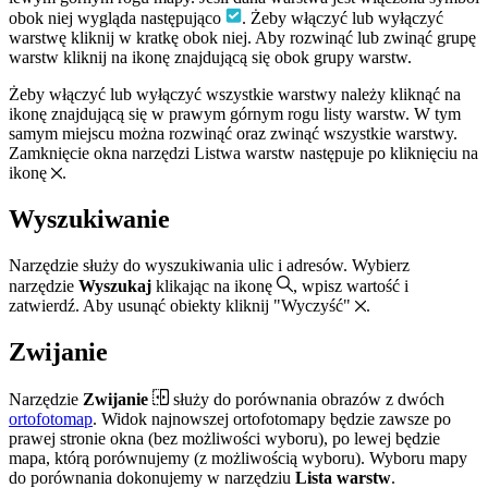
obok niej wygląda następująco
. Żeby włączyć lub wyłączyć
warstwę kliknij w kratkę obok niej. Aby rozwinąć lub zwinąć grupę
warstw kliknij na ikonę znajdującą się obok grupy warstw.
Żeby włączyć lub wyłączyć wszystkie warstwy należy kliknąć na
ikonę znajdującą się w prawym górnym rogu listy warstw. W tym
samym miejscu można rozwinąć oraz zwinąć wszystkie warstwy.
Zamknięcie okna narzędzi Listwa warstw następuje po kliknięciu na
ikonę
.
Wyszukiwanie
Narzędzie służy do wyszukiwania ulic i adresów. Wybierz
narzędzie
Wyszukaj
klikając na ikonę
, wpisz wartość i
zatwierdź. Aby usunąć obiekty kliknij "Wyczyść"
.
Zwijanie
Narzędzie
Zwijanie
służy do porównania obrazów z dwóch
ortofotomap
. Widok najnowszej ortofotomapy będzie zawsze po
prawej stronie okna (bez możliwości wyboru), po lewej będzie
mapa, którą porównujemy (z możliwością wyboru). Wyboru mapy
do porównania dokonujemy w narzędziu
Lista warstw
.