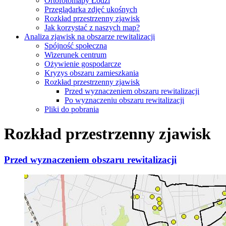
Ortofotomapy Łodzi
Przeglądarka zdjęć ukośnych
Rozkład przestrzenny zjawisk
Jak korzystać z naszych map?
Analiza zjawisk na obszarze rewitalizacji
Spójność społeczna
Wizerunek centrum
Ożywienie gospodarcze
Kryzys obszaru zamieszkania
Rozkład przestrzenny zjawisk
Przed wyznaczeniem obszaru rewitalizacji
Po wyznaczeniu obszaru rewitalizacji
Pliki do pobrania
Rozkład przestrzenny zjawisk
Przed wyznaczeniem obszaru rewitalizacji