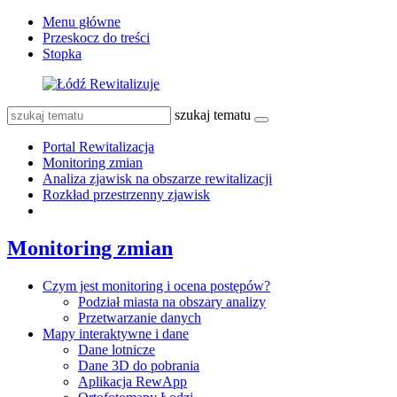
Menu główne
Przeskocz do treści
Stopka
szukaj tematu
Portal Rewitalizacja
Monitoring zmian
Analiza zjawisk na obszarze rewitalizacji
Rozkład przestrzenny zjawisk
Monitoring zmian
Czym jest monitoring i ocena postępów?
Podział miasta na obszary analizy
Przetwarzanie danych
Mapy interaktywne i dane
Dane lotnicze
Dane 3D do pobrania
Aplikacja RewApp