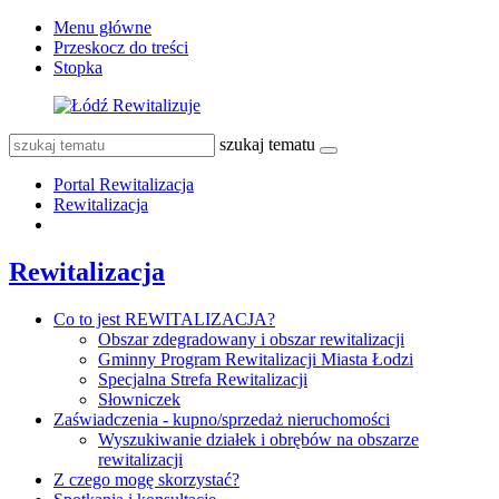
Menu główne
Przeskocz do treści
Stopka
szukaj tematu
Portal Rewitalizacja
Rewitalizacja
Rewitalizacja
Co to jest REWITALIZACJA?
Obszar zdegradowany i obszar rewitalizacji
Gminny Program Rewitalizacji Miasta Łodzi
Specjalna Strefa Rewitalizacji
Słowniczek
Zaświadczenia - kupno/sprzedaż nieruchomości
Wyszukiwanie działek i obrębów na obszarze
rewitalizacji
Z czego mogę skorzystać?