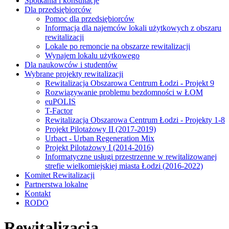
Spotkania i konsultacje
Dla przedsiębiorców
Pomoc dla przedsiębiorców
Informacja dla najemców lokali użytkowych z obszaru
rewitalizacji
Lokale po remoncie na obszarze rewitalizacji
Wynajem lokalu użytkowego
Dla naukowców i studentów
Wybrane projekty rewitalizacji
Rewitalizacja Obszarowa Centrum Łodzi - Projekt 9
Rozwiązywanie problemu bezdomności w ŁOM
euPOLIS
T-Factor
Rewitalizacja Obszarowa Centrum Łodzi - Projekty 1-8
Projekt Pilotażowy II (2017-2019)
Urbact - Urban Regeneration Mix
Projekt Pilotażowy I (2014-2016)
Informatyczne usługi przestrzenne w rewitalizowanej
strefie wielkomiejskiej miasta Łodzi (2016-2022)
Komitet Rewitalizacji
Partnerstwa lokalne
Kontakt
RODO
Rewitalizacja