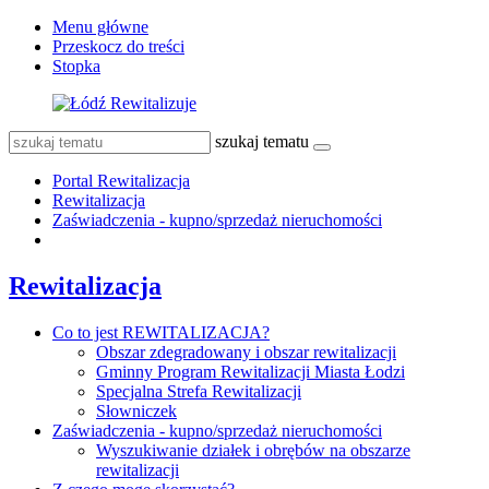
Menu główne
Przeskocz do treści
Stopka
szukaj tematu
Portal Rewitalizacja
Rewitalizacja
Zaświadczenia - kupno/sprzedaż nieruchomości
Rewitalizacja
Co to jest REWITALIZACJA?
Obszar zdegradowany i obszar rewitalizacji
Gminny Program Rewitalizacji Miasta Łodzi
Specjalna Strefa Rewitalizacji
Słowniczek
Zaświadczenia - kupno/sprzedaż nieruchomości
Wyszukiwanie działek i obrębów na obszarze
rewitalizacji