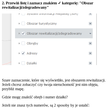
2. Przewiń listę i zaznacz znakiem ✓ kategorię: "Obszar
rewitalizacji/zdegradowany"
Szare zaznaczenie, które się wyświetliło, jest obszarem rewitalizacji.
Jeżeli chcesz zobaczyć czy twoja nieruchomość jest nim objęta,
przybliż mapę.
Gdzie mogę znaleźć obręb i numer działki?
Jeżeli nie znasz tych numerów, są 2 sposoby by je ustalić: