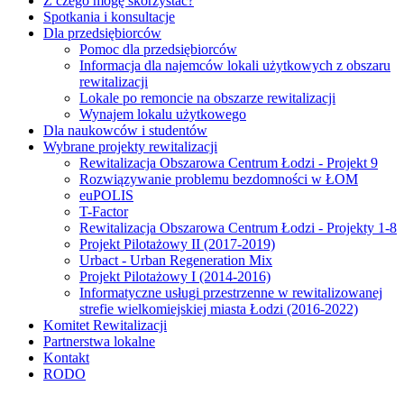
Z czego mogę skorzystać?
Spotkania i konsultacje
Dla przedsiębiorców
Pomoc dla przedsiębiorców
Informacja dla najemców lokali użytkowych z obszaru
rewitalizacji
Lokale po remoncie na obszarze rewitalizacji
Wynajem lokalu użytkowego
Dla naukowców i studentów
Wybrane projekty rewitalizacji
Rewitalizacja Obszarowa Centrum Łodzi - Projekt 9
Rozwiązywanie problemu bezdomności w ŁOM
euPOLIS
T-Factor
Rewitalizacja Obszarowa Centrum Łodzi - Projekty 1-8
Projekt Pilotażowy II (2017-2019)
Urbact - Urban Regeneration Mix
Projekt Pilotażowy I (2014-2016)
Informatyczne usługi przestrzenne w rewitalizowanej
strefie wielkomiejskiej miasta Łodzi (2016-2022)
Komitet Rewitalizacji
Partnerstwa lokalne
Kontakt
RODO