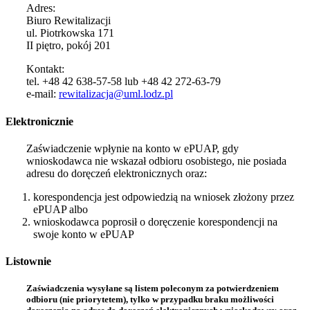
Adres:
Biuro Rewitalizacji
ul. Piotrkowska 171
II piętro, pokój 201
Kontakt:
tel. +48 42 638-57-58 lub +48 42 272-63-79
e-mail:
rewitalizacja@uml.lodz.pl
Elektronicznie
Zaświadczenie wpłynie na konto w ePUAP, gdy
wnioskodawca nie wskazał odbioru osobistego, nie posiada
adresu do doręczeń elektronicznych oraz:
korespondencja jest odpowiedzią na wniosek złożony przez
ePUAP albo
wnioskodawca poprosił o doręczenie korespondencji na
swoje konto w ePUAP
Listownie
Zaświadczenia wysyłane są listem poleconym za potwierdzeniem
odbioru (nie priorytetem), tylko w przypadku braku możliwości