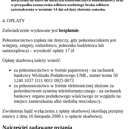
doręczenia na adres do doręczeń elektronicznych wnioskodawcy oraz
w przypadku zaznaczenia odbioru osobistego braku odbioru
zaświadczenia w terminie 14 dni od daty złożenia wniosku.
4. OPŁATY
Zaświadczenie wydawane jest
bezpłatnie
.
Pełnomocnictwo (opłata nie dotyczy, gdy pełnomocnikiem jest
wstępny, zstępny, rodzeństwo, jednostka budżetowa lub
samorządowa) – wysokość opłaty 17 zł
Opłatę skarbową należy wnieść:
za pełnomocnictwo w formie papierowej - na rachunek
bankowy Wydziału Podatkowego UMŁ, numer konta 50
1240 1037 1111 0011 0925 0073
za pełnomocnictwo w formie elektronicznej złożone za
pośrednictwem systemu teleinformatycznego - na rachunek
bankowy organu podatkowego właściwego ze względu na
miejsce zamieszkania albo siedzibę mocodawcy.
Zwolnienia bądź wyłączenia z opłaty skarbowej określają przepisy
ustawy z dnia 16 listopada 2006 r. o opłacie skarbowej.
Najczęściej zadawane pytania