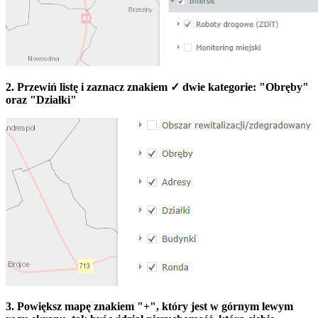
2. Przewiń listę i zaznacz znakiem ✓ dwie kategorie: "Obręby"
oraz "Działki"
3. Powiększ mapę znakiem "+", który jest w górnym lewym