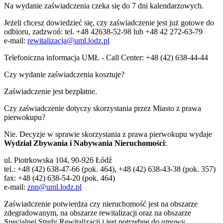
Na wydanie zaświadczenia czeka się do 7 dni kalendarzowych.
Jeżeli chcesz dowiedzieć się, czy zaświadczenie jest już gotowe do
odbioru, zadzwoń: tel. +48 42638-52-98 lub +48 42 272-63-79
e-mail:
rewitalizacja@uml.lodz.pl
Telefoniczna informacja UMŁ - Call Center: +48 (42) 638-44-44
Czy wydanie zaświadczenia kosztuje?
Zaświadczenie jest bezpłatne.
Czy zaświadczenie dotyczy skorzystania przez Miasto z prawa
pierwokupu?
Nie. Decyzje w sprawie skorzystania z prawa pierwokupu wydaje
Wydział Zbywania i Nabywania Nieruchomości
:
ul. Piotrkowska 104, 90-926 Łódź
tel.: +48 (42) 638-47-66 (pok. 464), +48 (42) 638-43-38 (pok. 357)
fax: +48 (42) 638-54-20 (pok. 464)
e-mail:
znn@uml.lodz.pl
Zaświadczenie potwierdza czy nieruchomość jest na obszarze
zdegradowanym, na obszarze rewitalizacji oraz na obszarze
Specjalnej Strefy Rewitalizacji i jest potrzebne do umowy