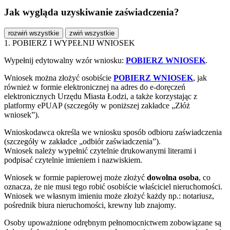
Jak wygląda uzyskiwanie zaświadczenia?
rozwiń wszystkie
zwiń wszystkie
1. POBIERZ I WYPEŁNIJ WNIOSEK
Wypełnij edytowalny wzór wniosku:
POBIERZ WNIOSEK
.
Wniosek można złożyć osobiście
POBIERZ WNIOSEK
, jak
również w formie elektronicznej na adres do e-doręczeń
elektronicznych Urzędu Miasta Łodzi, a także korzystając z
platformy ePUAP (szczegóły w poniższej zakładce „Złóż
wniosek”).
Wnioskodawca określa we wniosku sposób odbioru zaświadczenia
(szczegóły w zakładce „odbiór zaświadczenia”).
Wniosek należy wypełnić czytelnie drukowanymi literami i
podpisać czytelnie imieniem i nazwiskiem.
Wniosek w formie papierowej może złożyć
dowolna osoba
, co
oznacza, że nie musi tego robić osobiście właściciel nieruchomości.
Wniosek we własnym imieniu może złożyć każdy np.: notariusz,
pośrednik biura nieruchomości, krewny lub znajomy.
Osoby upoważnione odrębnym pełnomocnictwem zobowiązane są