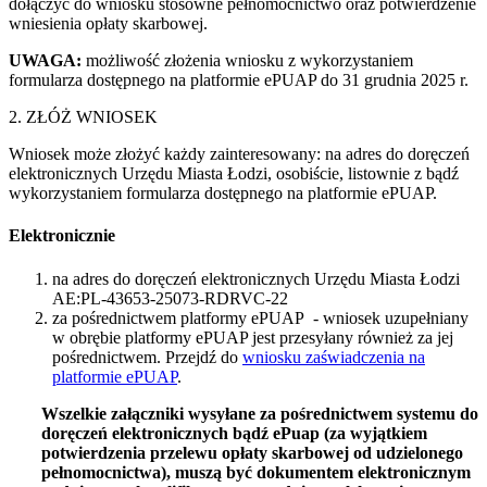
dołączyć do wniosku stosowne pełnomocnictwo oraz potwierdzenie
wniesienia opłaty skarbowej.
UWAGA:
możliwość złożenia wniosku z wykorzystaniem
formularza dostępnego na platformie ePUAP do 31 grudnia 2025 r.
2. ZŁÓŻ WNIOSEK
Wniosek może złożyć każdy zainteresowany: na adres do doręczeń
elektronicznych Urzędu Miasta Łodzi, osobiście, listownie z bądź
wykorzystaniem formularza dostępnego na platformie ePUAP.
Elektronicznie
na adres do doręczeń elektronicznych Urzędu Miasta Łodzi
AE:PL-43653-25073-RDRVC-22
za pośrednictwem platformy ePUAP - wniosek uzupełniany
w obrębie platformy ePUAP jest przesyłany również za jej
pośrednictwem. Przejdź do
wniosku zaświadczenia na
platformie ePUAP
.
Wszelkie załączniki wysyłane za pośrednictwem systemu do
doręczeń elektronicznych bądź ePuap (za wyjątkiem
potwierdzenia przelewu opłaty skarbowej od udzielonego
pełnomocnictwa), muszą być dokumentem elektronicznym