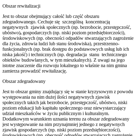
Obszar rewitalizacji
Jest to obszar obejmujący całość lub część obszaru
zdegradowanego. Cechuje się szczególną koncentracją
negatywnych zjawisk społecznych (np. bezrobocie, przestępczość,
ubóstwo)
,
gospodarczych (np. niski poziom przedsiębiorczości),
środowiskowych (np. obecności odpadów stwarzających zagrożenie
dla życia, zdrowia ludzi lub stanu środowiska), przestrzenno-
funkcjonalnych (np. brak dostępu do podstawowych usług lub ich
niska jakość) i technicznych (np. degradacja stanu technicznego
obiektów budowlanych, w tym mieszkalnych). Z uwagi na jego
istotne znaczenie dla rozwoju lokalnego to właśnie na nim gmina
zamierza prowadzić rewitalizację.
Obszar zdegradowany
Jest to obszar gminy znajdujący się w stanie kryzysowym z powodu
występowania na nim dużej ilości negatywnych zjawisk
społecznych takich jak bezrobocie, przestępczość, ubóstwo, niski
poziom edukacji lub kapitału społecznego oraz niewystarczający
udział mieszkańców w życiu publicznym i kulturalnym.
Dodatkowym warunkiem uznania terenu za obszar zdegradowany
jest występowanie na nim przynajmniej jednego z negatywnych
zjawisk gospodarczych (np. niski poziom przedsiębiorczości),
środowiskowych (np. obecność odpadów stwarzających zagrożenie