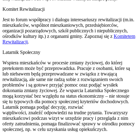
Komitet Rewitalizacji
Jest to forum współpracy i dialogu interesariuszy rewitalizacji (m.in.
mieszkańców, wspólnot mieszkaniowych, przedsiębiorców,
organizacji pozarządowych, szkół publicznych i niepublicznych,
ośrodków kultury itp.) z organami gminy. Zapoznaj się z
Komitetem
Rewitalizacji
.
Latarnik Społeczny
Wspiera mieszkańców w procesie zmiany życiowej, do której
pretekstem może być przeprowadzka. Pracuje z osobami, które są
lub niebawem będą przeprowadzane w związku z trwającą
rewitalizacją, ale same nie radzą sobie z rozwiązaniem swoich
problemów i są gotowe przyjąć pomoc oraz podjąć wysiłek
dokonania zmiany życiowej. Ze wsparcia Latarnika Społecznego
mogą korzystać bez względu na status ekonomiczny – nie stosuje
się tu typowych dla pomocy społecznej kryteriów dochodowych.
Latarnik pomaga podjąć decyzję, rozwiać
wątpliwości, znaleźć odpowiedzi na trudne pytania. Towarzyszy
mieszkańcowi podczas wizyt w urzędzie pracy i przegląda z nim
oferty zatrudnienia, pomaga finalizować sprawy w ośrodku pomocy
społecznej, np. w celu uzyskania usług opiekuńczych.