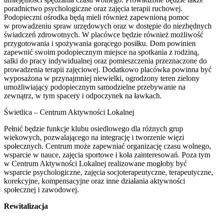
poradnictwo psychologiczne oraz zajęcia terapii ruchowej.
Podopieczni ośrodka będą mieli również zapewnioną pomoc
w prowadzeniu spraw urzędowych oraz w dostępie do niezbędnych
świadczeń zdrowotnych. W placówce będzie również możliwość
przygotowania i spożywania gorącego posiłku. Dom powinien
zapewnić swoim podopiecznym miejsce na spotkania z rodziną,
salki do pracy indywidualnej oraz pomieszczenia przeznaczone do
prowadzenia terapii zajęciowej. Dodatkowo placówka powinna być
wyposażona w przynajmniej niewielki, ogrodzony teren zielony
umożliwiający podopiecznym samodzielne przebywanie na
zewnątrz, w tym spacery i odpoczynek na ławkach.
Świetlica – Centrum Aktywności Lokalnej
Pełnić będzie funkcje klubu osiedlowego dla różnych grup
wiekowych, pozwalającego na integrację i tworzenie więzi
społecznych. Centrum może zapewniać organizację czasu wolnego,
wsparcie w nauce, zajęcia sportowe i koła zainteresowań. Poza tym
w Centrum Aktywności Lokalnej realizowane mogłoby być
wsparcie psychologiczne, zajęcia socjoterapeutyczne, terapeutyczne,
korekcyjne, kompensacyjne oraz inne działania aktywności
społecznej i zawodowej.
Rewitalizacja