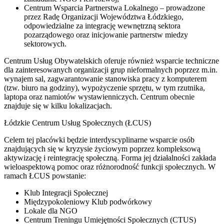
Centrum Wsparcia Partnerstwa Lokalnego – prowadzone
przez Radę Organizacji Województwa Łódzkiego,
odpowiedzialne za integrację wewnętrzną sektora
pozarządowego oraz inicjowanie partnerstw miedzy
sektorowych.
Centrum Usług Obywatelskich oferuje również wsparcie techniczne
dla zainteresowanych organizacji grup nieformalnych poprzez m.in.
wynajem sal, zagwarantowanie stanowiska pracy z komputerem
(tzw. biuro na godziny), wypożyczenie sprzętu, w tym rzutnika,
laptopa oraz namiotów wystawienniczych. Centrum obecnie
znajduje się w kilku lokalizacjach.
Łódzkie Centrum Usług Społecznych (ŁCUS)
Celem tej placówki będzie interdyscyplinarne wsparcie osób
znajdujących się w kryzysie życiowym poprzez kompleksową
aktywizację i reintegrację społeczną. Forma jej działalności zakłada
wieloaspektową pomoc oraz różnorodność funkcji społecznych. W
ramach ŁCUS powstanie:
Klub Integracji Społecznej
Międzypokoleniowy Klub podwórkowy
Lokale dla NGO
Centrum Treningu Umiejętności Społecznych (CTUS)