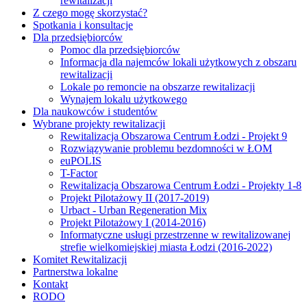
rewitalizacji
Z czego mogę skorzystać?
Spotkania i konsultacje
Dla przedsiębiorców
Pomoc dla przedsiębiorców
Informacja dla najemców lokali użytkowych z obszaru
rewitalizacji
Lokale po remoncie na obszarze rewitalizacji
Wynajem lokalu użytkowego
Dla naukowców i studentów
Wybrane projekty rewitalizacji
Rewitalizacja Obszarowa Centrum Łodzi - Projekt 9
Rozwiązywanie problemu bezdomności w ŁOM
euPOLIS
T-Factor
Rewitalizacja Obszarowa Centrum Łodzi - Projekty 1-8
Projekt Pilotażowy II (2017-2019)
Urbact - Urban Regeneration Mix
Projekt Pilotażowy I (2014-2016)
Informatyczne usługi przestrzenne w rewitalizowanej
strefie wielkomiejskiej miasta Łodzi (2016-2022)
Komitet Rewitalizacji
Partnerstwa lokalne
Kontakt
RODO