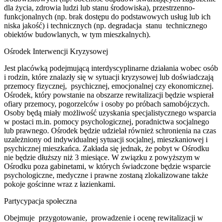
dla życia, zdrowia ludzi lub stanu środowiska), przestrzenno-
funkcjonalnych (np. brak dostępu do podstawowych usług lub ich
niska jakość) i technicznych (np. degradacja stanu technicznego
obiektów budowlanych, w tym mieszkalnych).
Ośrodek Interwencji Kryzysowej
Jest placówką podejmującą interdyscyplinarne działania wobec osób
i rodzin, które znalazły się w sytuacji kryzysowej lub doświadczają
przemocy fizycznej, psychicznej, emocjonalnej czy ekonomicznej.
Ośrodek, który powstanie na obszarze rewitalizacji będzie wspierał
ofiary przemocy, pogorzelców i osoby po próbach samobójczych.
Osoby będą miały możliwość uzyskania specjalistycznego wsparcia
w postaci m.in. pomocy psychologicznej, poradnictwa socjalnego
lub prawnego. Ośrodek będzie udzielał również schronienia na czas
uzależniony od indywidualnej sytuacji socjalnej, mieszkaniowej i
psychicznej mieszkańca. Zakłada się jednak, że pobyt w Ośrodku
nie będzie dłuższy niż 3 miesiące. W związku z powyższym w
Ośrodku poza gabinetami, w których świadczone będzie wsparcie
psychologiczne, medyczne i prawne zostaną zlokalizowane także
pokoje gościnne wraz z łazienkami.
Partycypacja społeczna
Obejmuje przygotowanie, prowadzenie i ocenę rewitalizacji w