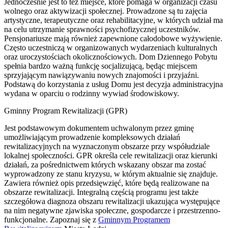
Jednocześnie jest to też miejsce, które pomaga w organizacji czasu
wolnego oraz aktywizacji społecznej. Prowadzone są tu zajęcia
artystyczne, terapeutyczne oraz rehabilitacyjne, w których udział ma
na celu utrzymanie sprawności psychofizycznej uczestników.
Pensjonariusze mają również zapewnione całodobowe wyżywienie.
Często uczestniczą w organizowanych wydarzeniach kulturalnych
oraz uroczystościach okolicznościowych. Dom Dziennego Pobytu
spełnia bardzo ważną funkcję socjalizującą, będąc miejscem
sprzyjającym nawiązywaniu nowych znajomości i przyjaźni.
Podstawą do korzystania z usług Domu jest decyzja administracyjna
wydana w oparciu o rodzinny wywiad środowiskowy.
Gminny Program Rewitalizacji (GPR)
Jest podstawowym dokumentem uchwalonym przez gminę
umożliwiającym prowadzenie kompleksowych działań
rewitalizacyjnych na wyznaczonym obszarze przy współudziale
lokalnej społeczności. GPR określa cele rewitalizacji oraz kierunki
działań, za pośrednictwem których wskazany obszar ma zostać
wyprowadzony ze stanu kryzysu, w którym aktualnie się znajduje.
Zawiera również opis przedsięwzięć, które będą realizowane na
obszarze rewitalizacji. Integralną częścią programu jest także
szczegółowa diagnoza obszaru rewitalizacji ukazująca występujące
na nim negatywne zjawiska społeczne, gospodarcze i przestrzenno-
funkcjonalne. Zapoznaj się z
Gminnym Programem