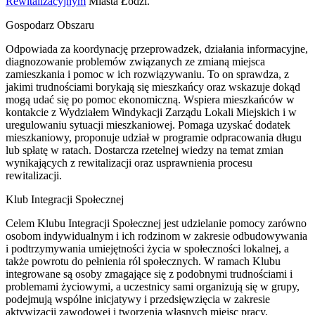
Rewitalizacyjnym
Miasta Łodzi.
Gospodarz Obszaru
Odpowiada za koordynację przeprowadzek, działania informacyjne,
diagnozowanie problemów związanych ze zmianą miejsca
zamieszkania i pomoc w ich rozwiązywaniu. To on sprawdza, z
jakimi trudnościami borykają się mieszkańcy oraz wskazuje dokąd
mogą udać się po pomoc ekonomiczną. Wspiera mieszkańców w
kontakcie z Wydziałem Windykacji Zarządu Lokali Miejskich i w
uregulowaniu sytuacji mieszkaniowej. Pomaga uzyskać dodatek
mieszkaniowy, proponuje udział w programie odpracowania długu
lub spłatę w ratach. Dostarcza rzetelnej wiedzy na temat zmian
wynikających z rewitalizacji oraz usprawnienia procesu
rewitalizacji.
Klub Integracji Społecznej
Celem Klubu Integracji Społecznej jest udzielanie pomocy zarówno
osobom indywidualnym i ich rodzinom w zakresie odbudowywania
i podtrzymywania umiejętności życia w społeczności lokalnej, a
także powrotu do pełnienia ról społecznych. W ramach Klubu
integrowane są osoby zmagające się z podobnymi trudnościami i
problemami życiowymi, a uczestnicy sami organizują się w grupy,
podejmują wspólne inicjatywy i przedsięwzięcia w zakresie
aktywizacji zawodowej i tworzenia własnych miejsc pracy.