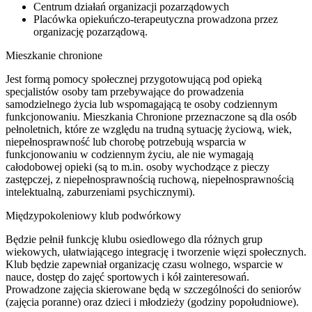
Centrum działań organizacji pozarządowych
Placówka opiekuńczo-terapeutyczna prowadzona przez
organizację pozarządową.
Mieszkanie chronione
Jest formą pomocy społecznej przygotowującą pod opieką
specjalistów osoby tam przebywające do prowadzenia
samodzielnego życia lub wspomagającą te osoby codziennym
funkcjonowaniu. Mieszkania Chronione przeznaczone są dla osób
pełnoletnich, które ze względu na trudną sytuację życiową, wiek,
niepełnosprawność lub chorobę potrzebują wsparcia w
funkcjonowaniu w codziennym życiu, ale nie wymagają
całodobowej opieki (są to m.in. osoby wychodzące z pieczy
zastępczej, z niepełnosprawnością ruchową, niepełnosprawnością
intelektualną, zaburzeniami psychicznymi).
Międzypokoleniowy klub podwórkowy
Będzie pełnił funkcję klubu osiedlowego dla różnych grup
wiekowych, ułatwiającego integrację i tworzenie więzi społecznych.
Klub będzie zapewniał organizację czasu wolnego, wsparcie w
nauce, dostęp do zajęć sportowych i kół zainteresowań.
Prowadzone zajęcia skierowane będą w szczególności do seniorów
(zajęcia poranne) oraz dzieci i młodzieży (godziny popołudniowe).