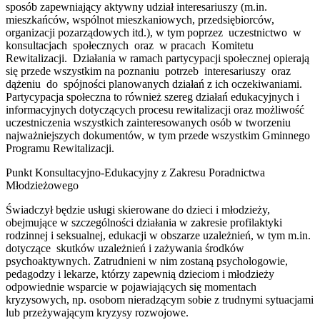
sposób zapewniający aktywny udział interesariuszy (m.in.
mieszkańców, wspólnot mieszkaniowych, przedsiębiorców,
organizacji pozarządowych itd.), w tym poprzez uczestnictwo w
konsultacjach społecznych oraz w pracach Komitetu
Rewitalizacji. Działania w ramach partycypacji społecznej opierają
się przede wszystkim na poznaniu potrzeb interesariuszy oraz
dążeniu do spójności planowanych działań z ich oczekiwaniami.
Partycypacja społeczna to również szereg działań edukacyjnych i
informacyjnych dotyczących procesu rewitalizacji oraz możliwość
uczestniczenia wszystkich zainteresowanych osób w tworzeniu
najważniejszych dokumentów, w tym przede wszystkim Gminnego
Programu Rewitalizacji.
Punkt Konsultacyjno-Edukacyjny z Zakresu Poradnictwa
Młodzieżowego
Świadczył będzie usługi skierowane do dzieci i młodzieży,
obejmujące w szczególności działania w zakresie profilaktyki
rodzinnej i seksualnej, edukacji w obszarze uzależnień, w tym m.in.
dotyczące skutków uzależnień i zażywania środków
psychoaktywnych. Zatrudnieni w nim zostaną psychologowie,
pedagodzy i lekarze, którzy zapewnią dzieciom i młodzieży
odpowiednie wsparcie w pojawiających się momentach
kryzysowych, np. osobom nieradzącym sobie z trudnymi sytuacjami
lub przeżywającym kryzysy rozwojowe.