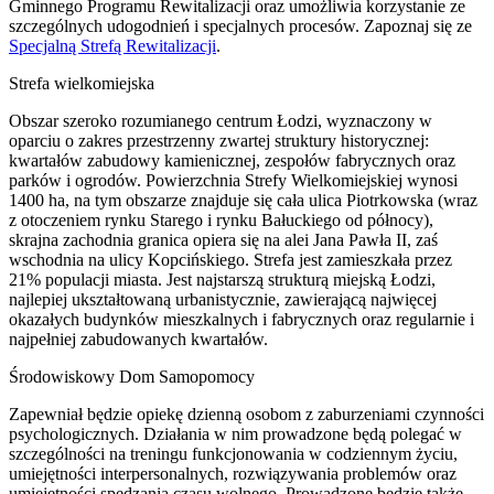
Gminnego Programu Rewitalizacji oraz umożliwia korzystanie ze
szczególnych udogodnień i specjalnych procesów. Zapoznaj się ze
Specjalną Strefą Rewitalizacji
.
Strefa wielkomiejska
Obszar szeroko rozumianego centrum Łodzi, wyznaczony w
oparciu o zakres przestrzenny zwartej struktury historycznej:
kwartałów zabudowy kamienicznej, zespołów fabrycznych oraz
parków i ogrodów. Powierzchnia Strefy Wielkomiejskiej wynosi
1400 ha, na tym obszarze znajduje się cała ulica Piotrkowska (wraz
z otoczeniem rynku Starego i rynku Bałuckiego od północy),
skrajna zachodnia granica opiera się na alei Jana Pawła II, zaś
wschodnia na ulicy Kopcińskiego. Strefa jest zamieszkała przez
21% populacji miasta. Jest najstarszą strukturą miejską Łodzi,
najlepiej ukształtowaną urbanistycznie, zawierającą najwięcej
okazałych budynków mieszkalnych i fabrycznych oraz regularnie i
najpełniej zabudowanych kwartałów.
Środowiskowy Dom Samopomocy
Zapewniał będzie opiekę dzienną osobom z zaburzeniami czynności
psychologicznych. Działania w nim prowadzone będą polegać w
szczególności na treningu funkcjonowania w codziennym życiu,
umiejętności interpersonalnych, rozwiązywania problemów oraz
umiejętności spędzania czasu wolnego. Prowadzone będzie także