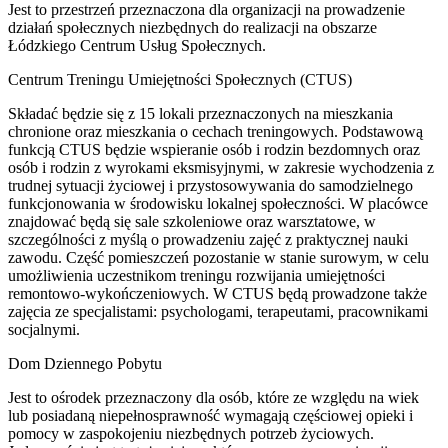
Jest to przestrzeń przeznaczona dla organizacji na prowadzenie
działań społecznych niezbędnych do realizacji na obszarze
Łódzkiego Centrum Usług Społecznych.
Centrum Treningu Umiejętności Społecznych (CTUS)
Składać będzie się z 15 lokali przeznaczonych na mieszkania
chronione oraz mieszkania o cechach treningowych. Podstawową
funkcją CTUS będzie wspieranie osób i rodzin bezdomnych oraz
osób i rodzin z wyrokami eksmisyjnymi, w zakresie wychodzenia z
trudnej sytuacji życiowej i przystosowywania do samodzielnego
funkcjonowania w środowisku lokalnej społeczności. W placówce
znajdować będą się sale szkoleniowe oraz warsztatowe, w
szczególności z myślą o prowadzeniu zajęć z praktycznej nauki
zawodu. Część pomieszczeń pozostanie w stanie surowym, w celu
umożliwienia uczestnikom treningu rozwijania umiejętności
remontowo-wykończeniowych. W CTUS będą prowadzone także
zajęcia ze specjalistami: psychologami, terapeutami, pracownikami
socjalnymi.
Dom Dziennego Pobytu
Jest to ośrodek przeznaczony dla osób, które ze względu na wiek
lub posiadaną niepełnosprawność wymagają częściowej opieki i
pomocy w zaspokojeniu niezbędnych potrzeb życiowych.