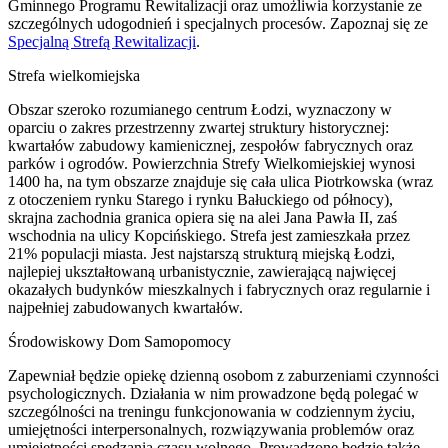
Gminnego Programu Rewitalizacji oraz umożliwia korzystanie ze
szczególnych udogodnień i specjalnych procesów. Zapoznaj się ze
Specjalną Strefą Rewitalizacji
.
Strefa wielkomiejska
Obszar szeroko rozumianego centrum Łodzi, wyznaczony w
oparciu o zakres przestrzenny zwartej struktury historycznej:
kwartałów zabudowy kamienicznej, zespołów fabrycznych oraz
parków i ogrodów. Powierzchnia Strefy Wielkomiejskiej wynosi
1400 ha, na tym obszarze znajduje się cała ulica Piotrkowska (wraz
z otoczeniem rynku Starego i rynku Bałuckiego od północy),
skrajna zachodnia granica opiera się na alei Jana Pawła II, zaś
wschodnia na ulicy Kopcińskiego. Strefa jest zamieszkała przez
21% populacji miasta. Jest najstarszą strukturą miejską Łodzi,
najlepiej ukształtowaną urbanistycznie, zawierającą najwięcej
okazałych budynków mieszkalnych i fabrycznych oraz regularnie i
najpełniej zabudowanych kwartałów.
Środowiskowy Dom Samopomocy
Zapewniał będzie opiekę dzienną osobom z zaburzeniami czynności
psychologicznych. Działania w nim prowadzone będą polegać w
szczególności na treningu funkcjonowania w codziennym życiu,
umiejętności interpersonalnych, rozwiązywania problemów oraz
umiejętności spędzania czasu wolnego. Prowadzone będzie także