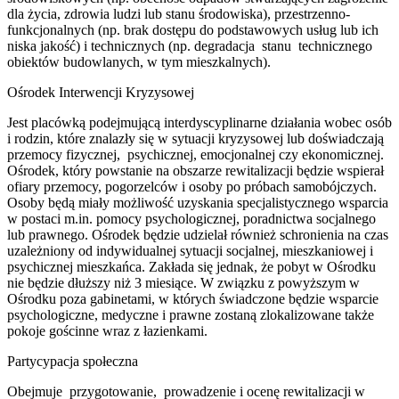
dla życia, zdrowia ludzi lub stanu środowiska), przestrzenno-
funkcjonalnych (np. brak dostępu do podstawowych usług lub ich
niska jakość) i technicznych (np. degradacja stanu technicznego
obiektów budowlanych, w tym mieszkalnych).
Ośrodek Interwencji Kryzysowej
Jest placówką podejmującą interdyscyplinarne działania wobec osób
i rodzin, które znalazły się w sytuacji kryzysowej lub doświadczają
przemocy fizycznej, psychicznej, emocjonalnej czy ekonomicznej.
Ośrodek, który powstanie na obszarze rewitalizacji będzie wspierał
ofiary przemocy, pogorzelców i osoby po próbach samobójczych.
Osoby będą miały możliwość uzyskania specjalistycznego wsparcia
w postaci m.in. pomocy psychologicznej, poradnictwa socjalnego
lub prawnego. Ośrodek będzie udzielał również schronienia na czas
uzależniony od indywidualnej sytuacji socjalnej, mieszkaniowej i
psychicznej mieszkańca. Zakłada się jednak, że pobyt w Ośrodku
nie będzie dłuższy niż 3 miesiące. W związku z powyższym w
Ośrodku poza gabinetami, w których świadczone będzie wsparcie
psychologiczne, medyczne i prawne zostaną zlokalizowane także
pokoje gościnne wraz z łazienkami.
Partycypacja społeczna
Obejmuje przygotowanie, prowadzenie i ocenę rewitalizacji w