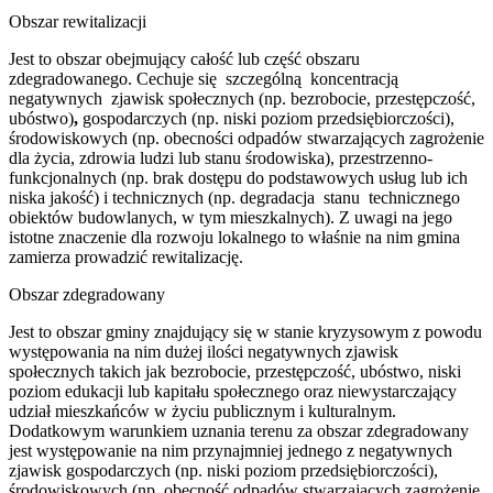
Obszar rewitalizacji
Jest to obszar obejmujący całość lub część obszaru
zdegradowanego. Cechuje się szczególną koncentracją
negatywnych zjawisk społecznych (np. bezrobocie, przestępczość,
ubóstwo)
,
gospodarczych (np. niski poziom przedsiębiorczości),
środowiskowych (np. obecności odpadów stwarzających zagrożenie
dla życia, zdrowia ludzi lub stanu środowiska), przestrzenno-
funkcjonalnych (np. brak dostępu do podstawowych usług lub ich
niska jakość) i technicznych (np. degradacja stanu technicznego
obiektów budowlanych, w tym mieszkalnych). Z uwagi na jego
istotne znaczenie dla rozwoju lokalnego to właśnie na nim gmina
zamierza prowadzić rewitalizację.
Obszar zdegradowany
Jest to obszar gminy znajdujący się w stanie kryzysowym z powodu
występowania na nim dużej ilości negatywnych zjawisk
społecznych takich jak bezrobocie, przestępczość, ubóstwo, niski
poziom edukacji lub kapitału społecznego oraz niewystarczający
udział mieszkańców w życiu publicznym i kulturalnym.
Dodatkowym warunkiem uznania terenu za obszar zdegradowany
jest występowanie na nim przynajmniej jednego z negatywnych
zjawisk gospodarczych (np. niski poziom przedsiębiorczości),
środowiskowych (np. obecność odpadów stwarzających zagrożenie