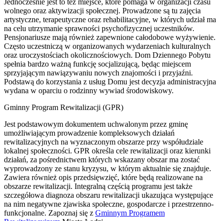
Jednocześnie jest to też miejsce, które pomaga w organizacji czasu
wolnego oraz aktywizacji społecznej. Prowadzone są tu zajęcia
artystyczne, terapeutyczne oraz rehabilitacyjne, w których udział ma
na celu utrzymanie sprawności psychofizycznej uczestników.
Pensjonariusze mają również zapewnione całodobowe wyżywienie.
Często uczestniczą w organizowanych wydarzeniach kulturalnych
oraz uroczystościach okolicznościowych. Dom Dziennego Pobytu
spełnia bardzo ważną funkcję socjalizującą, będąc miejscem
sprzyjającym nawiązywaniu nowych znajomości i przyjaźni.
Podstawą do korzystania z usług Domu jest decyzja administracyjna
wydana w oparciu o rodzinny wywiad środowiskowy.
Gminny Program Rewitalizacji (GPR)
Jest podstawowym dokumentem uchwalonym przez gminę
umożliwiającym prowadzenie kompleksowych działań
rewitalizacyjnych na wyznaczonym obszarze przy współudziale
lokalnej społeczności. GPR określa cele rewitalizacji oraz kierunki
działań, za pośrednictwem których wskazany obszar ma zostać
wyprowadzony ze stanu kryzysu, w którym aktualnie się znajduje.
Zawiera również opis przedsięwzięć, które będą realizowane na
obszarze rewitalizacji. Integralną częścią programu jest także
szczegółowa diagnoza obszaru rewitalizacji ukazująca występujące
na nim negatywne zjawiska społeczne, gospodarcze i przestrzenno-
funkcjonalne. Zapoznaj się z
Gminnym Programem