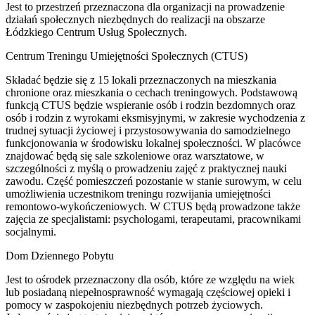
Jest to przestrzeń przeznaczona dla organizacji na prowadzenie
działań społecznych niezbędnych do realizacji na obszarze
Łódzkiego Centrum Usług Społecznych.
Centrum Treningu Umiejętności Społecznych (CTUS)
Składać będzie się z 15 lokali przeznaczonych na mieszkania
chronione oraz mieszkania o cechach treningowych. Podstawową
funkcją CTUS będzie wspieranie osób i rodzin bezdomnych oraz
osób i rodzin z wyrokami eksmisyjnymi, w zakresie wychodzenia z
trudnej sytuacji życiowej i przystosowywania do samodzielnego
funkcjonowania w środowisku lokalnej społeczności. W placówce
znajdować będą się sale szkoleniowe oraz warsztatowe, w
szczególności z myślą o prowadzeniu zajęć z praktycznej nauki
zawodu. Część pomieszczeń pozostanie w stanie surowym, w celu
umożliwienia uczestnikom treningu rozwijania umiejętności
remontowo-wykończeniowych. W CTUS będą prowadzone także
zajęcia ze specjalistami: psychologami, terapeutami, pracownikami
socjalnymi.
Dom Dziennego Pobytu
Jest to ośrodek przeznaczony dla osób, które ze względu na wiek
lub posiadaną niepełnosprawność wymagają częściowej opieki i
pomocy w zaspokojeniu niezbędnych potrzeb życiowych.