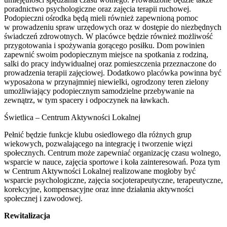
poradnictwo psychologiczne oraz zajęcia terapii ruchowej.
Podopieczni ośrodka będą mieli również zapewnioną pomoc
w prowadzeniu spraw urzędowych oraz w dostępie do niezbędnych
świadczeń zdrowotnych. W placówce będzie również możliwość
przygotowania i spożywania gorącego posiłku. Dom powinien
zapewnić swoim podopiecznym miejsce na spotkania z rodziną,
salki do pracy indywidualnej oraz pomieszczenia przeznaczone do
prowadzenia terapii zajęciowej. Dodatkowo placówka powinna być
wyposażona w przynajmniej niewielki, ogrodzony teren zielony
umożliwiający podopiecznym samodzielne przebywanie na
zewnątrz, w tym spacery i odpoczynek na ławkach.
Świetlica – Centrum Aktywności Lokalnej
Pełnić będzie funkcje klubu osiedlowego dla różnych grup
wiekowych, pozwalającego na integrację i tworzenie więzi
społecznych. Centrum może zapewniać organizację czasu wolnego,
wsparcie w nauce, zajęcia sportowe i koła zainteresowań. Poza tym
w Centrum Aktywności Lokalnej realizowane mogłoby być
wsparcie psychologiczne, zajęcia socjoterapeutyczne, terapeutyczne,
korekcyjne, kompensacyjne oraz inne działania aktywności
społecznej i zawodowej.
Rewitalizacja