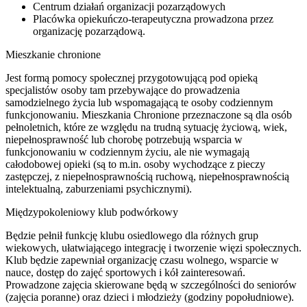
Centrum działań organizacji pozarządowych
Placówka opiekuńczo-terapeutyczna prowadzona przez
organizację pozarządową.
Mieszkanie chronione
Jest formą pomocy społecznej przygotowującą pod opieką
specjalistów osoby tam przebywające do prowadzenia
samodzielnego życia lub wspomagającą te osoby codziennym
funkcjonowaniu. Mieszkania Chronione przeznaczone są dla osób
pełnoletnich, które ze względu na trudną sytuację życiową, wiek,
niepełnosprawność lub chorobę potrzebują wsparcia w
funkcjonowaniu w codziennym życiu, ale nie wymagają
całodobowej opieki (są to m.in. osoby wychodzące z pieczy
zastępczej, z niepełnosprawnością ruchową, niepełnosprawnością
intelektualną, zaburzeniami psychicznymi).
Międzypokoleniowy klub podwórkowy
Będzie pełnił funkcję klubu osiedlowego dla różnych grup
wiekowych, ułatwiającego integrację i tworzenie więzi społecznych.
Klub będzie zapewniał organizację czasu wolnego, wsparcie w
nauce, dostęp do zajęć sportowych i kół zainteresowań.
Prowadzone zajęcia skierowane będą w szczególności do seniorów
(zajęcia poranne) oraz dzieci i młodzieży (godziny popołudniowe).