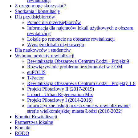
rewitalizacji
Z czego mogę skorzystać?
Spotkania i konsultacje
Dla przedsiębiorców
Pomoc dla przedsiębiorców
Informacja dla najemców lokali użytkowych z obszaru
rewitalizacji
Lokale po remoncie na obszarze rewitalizacji
Wynajem lokalu użytkowego
Dla naukowców i studentów
Wybrane projekty rewitalizacji
Rewitalizacja Obszarowa Centrum Łodzi - Projekt 9
Rozwiązywanie problemu bezdomności w ŁOM
euPOLIS
T-Factor
Rewitalizacja Obszarowa Centrum Łodzi - Projekty 1-8
Projekt Pilotażowy II (2017-2019)
Urbact - Urban Regeneration Mix
Projekt Pilotażowy I (2014-2016)
Informatyczne usługi przestrzenne w rewitalizowanej
strefie wielkomiejskiej miasta Łodzi (2016-2022)
Komitet Rewitalizacji
Partnerstwa lokalne
Kontakt
RODO