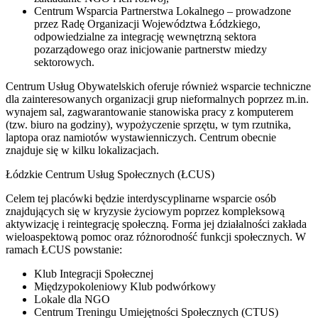
Centrum Wsparcia Partnerstwa Lokalnego – prowadzone
przez Radę Organizacji Województwa Łódzkiego,
odpowiedzialne za integrację wewnętrzną sektora
pozarządowego oraz inicjowanie partnerstw miedzy
sektorowych.
Centrum Usług Obywatelskich oferuje również wsparcie techniczne
dla zainteresowanych organizacji grup nieformalnych poprzez m.in.
wynajem sal, zagwarantowanie stanowiska pracy z komputerem
(tzw. biuro na godziny), wypożyczenie sprzętu, w tym rzutnika,
laptopa oraz namiotów wystawienniczych. Centrum obecnie
znajduje się w kilku lokalizacjach.
Łódzkie Centrum Usług Społecznych (ŁCUS)
Celem tej placówki będzie interdyscyplinarne wsparcie osób
znajdujących się w kryzysie życiowym poprzez kompleksową
aktywizację i reintegrację społeczną. Forma jej działalności zakłada
wieloaspektową pomoc oraz różnorodność funkcji społecznych. W
ramach ŁCUS powstanie:
Klub Integracji Społecznej
Międzypokoleniowy Klub podwórkowy
Lokale dla NGO
Centrum Treningu Umiejętności Społecznych (CTUS)