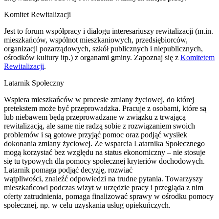
Komitet Rewitalizacji
Jest to forum współpracy i dialogu interesariuszy rewitalizacji (m.in.
mieszkańców, wspólnot mieszkaniowych, przedsiębiorców,
organizacji pozarządowych, szkół publicznych i niepublicznych,
ośrodków kultury itp.) z organami gminy. Zapoznaj się z
Komitetem
Rewitalizacji
.
Latarnik Społeczny
Wspiera mieszkańców w procesie zmiany życiowej, do której
pretekstem może być przeprowadzka. Pracuje z osobami, które są
lub niebawem będą przeprowadzane w związku z trwającą
rewitalizacją, ale same nie radzą sobie z rozwiązaniem swoich
problemów i są gotowe przyjąć pomoc oraz podjąć wysiłek
dokonania zmiany życiowej. Ze wsparcia Latarnika Społecznego
mogą korzystać bez względu na status ekonomiczny – nie stosuje
się tu typowych dla pomocy społecznej kryteriów dochodowych.
Latarnik pomaga podjąć decyzję, rozwiać
wątpliwości, znaleźć odpowiedzi na trudne pytania. Towarzyszy
mieszkańcowi podczas wizyt w urzędzie pracy i przegląda z nim
oferty zatrudnienia, pomaga finalizować sprawy w ośrodku pomocy
społecznej, np. w celu uzyskania usług opiekuńczych.