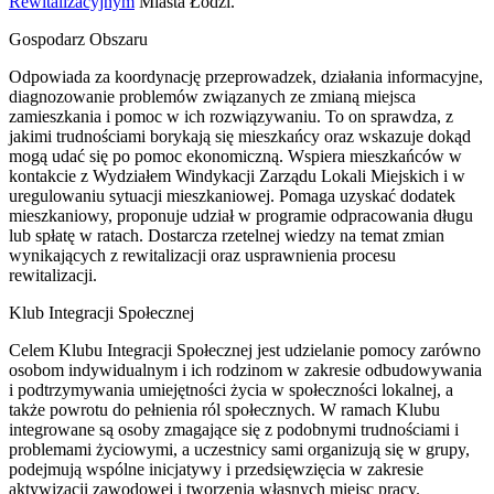
Rewitalizacyjnym
Miasta Łodzi.
Gospodarz Obszaru
Odpowiada za koordynację przeprowadzek, działania informacyjne,
diagnozowanie problemów związanych ze zmianą miejsca
zamieszkania i pomoc w ich rozwiązywaniu. To on sprawdza, z
jakimi trudnościami borykają się mieszkańcy oraz wskazuje dokąd
mogą udać się po pomoc ekonomiczną. Wspiera mieszkańców w
kontakcie z Wydziałem Windykacji Zarządu Lokali Miejskich i w
uregulowaniu sytuacji mieszkaniowej. Pomaga uzyskać dodatek
mieszkaniowy, proponuje udział w programie odpracowania długu
lub spłatę w ratach. Dostarcza rzetelnej wiedzy na temat zmian
wynikających z rewitalizacji oraz usprawnienia procesu
rewitalizacji.
Klub Integracji Społecznej
Celem Klubu Integracji Społecznej jest udzielanie pomocy zarówno
osobom indywidualnym i ich rodzinom w zakresie odbudowywania
i podtrzymywania umiejętności życia w społeczności lokalnej, a
także powrotu do pełnienia ról społecznych. W ramach Klubu
integrowane są osoby zmagające się z podobnymi trudnościami i
problemami życiowymi, a uczestnicy sami organizują się w grupy,
podejmują wspólne inicjatywy i przedsięwzięcia w zakresie
aktywizacji zawodowej i tworzenia własnych miejsc pracy.