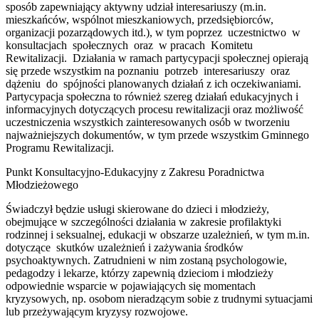
sposób zapewniający aktywny udział interesariuszy (m.in.
mieszkańców, wspólnot mieszkaniowych, przedsiębiorców,
organizacji pozarządowych itd.), w tym poprzez uczestnictwo w
konsultacjach społecznych oraz w pracach Komitetu
Rewitalizacji. Działania w ramach partycypacji społecznej opierają
się przede wszystkim na poznaniu potrzeb interesariuszy oraz
dążeniu do spójności planowanych działań z ich oczekiwaniami.
Partycypacja społeczna to również szereg działań edukacyjnych i
informacyjnych dotyczących procesu rewitalizacji oraz możliwość
uczestniczenia wszystkich zainteresowanych osób w tworzeniu
najważniejszych dokumentów, w tym przede wszystkim Gminnego
Programu Rewitalizacji.
Punkt Konsultacyjno-Edukacyjny z Zakresu Poradnictwa
Młodzieżowego
Świadczył będzie usługi skierowane do dzieci i młodzieży,
obejmujące w szczególności działania w zakresie profilaktyki
rodzinnej i seksualnej, edukacji w obszarze uzależnień, w tym m.in.
dotyczące skutków uzależnień i zażywania środków
psychoaktywnych. Zatrudnieni w nim zostaną psychologowie,
pedagodzy i lekarze, którzy zapewnią dzieciom i młodzieży
odpowiednie wsparcie w pojawiających się momentach
kryzysowych, np. osobom nieradzącym sobie z trudnymi sytuacjami
lub przeżywającym kryzysy rozwojowe.