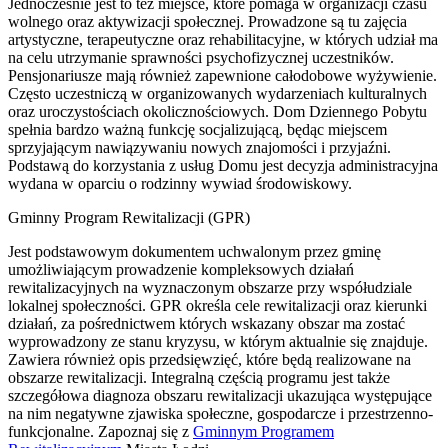
Jednocześnie jest to też miejsce, które pomaga w organizacji czasu
wolnego oraz aktywizacji społecznej. Prowadzone są tu zajęcia
artystyczne, terapeutyczne oraz rehabilitacyjne, w których udział ma
na celu utrzymanie sprawności psychofizycznej uczestników.
Pensjonariusze mają również zapewnione całodobowe wyżywienie.
Często uczestniczą w organizowanych wydarzeniach kulturalnych
oraz uroczystościach okolicznościowych. Dom Dziennego Pobytu
spełnia bardzo ważną funkcję socjalizującą, będąc miejscem
sprzyjającym nawiązywaniu nowych znajomości i przyjaźni.
Podstawą do korzystania z usług Domu jest decyzja administracyjna
wydana w oparciu o rodzinny wywiad środowiskowy.
Gminny Program Rewitalizacji (GPR)
Jest podstawowym dokumentem uchwalonym przez gminę
umożliwiającym prowadzenie kompleksowych działań
rewitalizacyjnych na wyznaczonym obszarze przy współudziale
lokalnej społeczności. GPR określa cele rewitalizacji oraz kierunki
działań, za pośrednictwem których wskazany obszar ma zostać
wyprowadzony ze stanu kryzysu, w którym aktualnie się znajduje.
Zawiera również opis przedsięwzięć, które będą realizowane na
obszarze rewitalizacji. Integralną częścią programu jest także
szczegółowa diagnoza obszaru rewitalizacji ukazująca występujące
na nim negatywne zjawiska społeczne, gospodarcze i przestrzenno-
funkcjonalne. Zapoznaj się z
Gminnym Programem