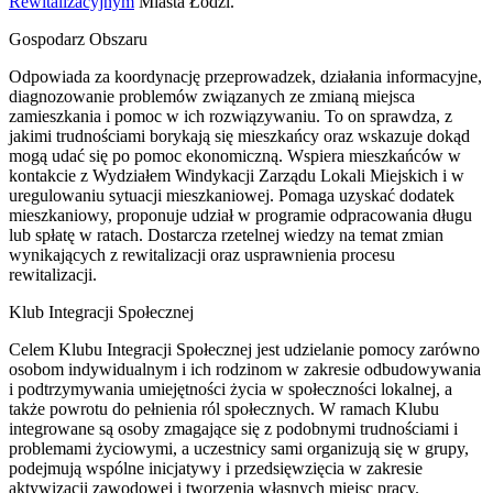
Rewitalizacyjnym
Miasta Łodzi.
Gospodarz Obszaru
Odpowiada za koordynację przeprowadzek, działania informacyjne,
diagnozowanie problemów związanych ze zmianą miejsca
zamieszkania i pomoc w ich rozwiązywaniu. To on sprawdza, z
jakimi trudnościami borykają się mieszkańcy oraz wskazuje dokąd
mogą udać się po pomoc ekonomiczną. Wspiera mieszkańców w
kontakcie z Wydziałem Windykacji Zarządu Lokali Miejskich i w
uregulowaniu sytuacji mieszkaniowej. Pomaga uzyskać dodatek
mieszkaniowy, proponuje udział w programie odpracowania długu
lub spłatę w ratach. Dostarcza rzetelnej wiedzy na temat zmian
wynikających z rewitalizacji oraz usprawnienia procesu
rewitalizacji.
Klub Integracji Społecznej
Celem Klubu Integracji Społecznej jest udzielanie pomocy zarówno
osobom indywidualnym i ich rodzinom w zakresie odbudowywania
i podtrzymywania umiejętności życia w społeczności lokalnej, a
także powrotu do pełnienia ról społecznych. W ramach Klubu
integrowane są osoby zmagające się z podobnymi trudnościami i
problemami życiowymi, a uczestnicy sami organizują się w grupy,
podejmują wspólne inicjatywy i przedsięwzięcia w zakresie
aktywizacji zawodowej i tworzenia własnych miejsc pracy.