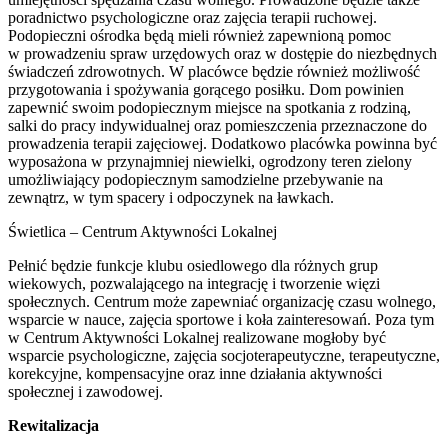
poradnictwo psychologiczne oraz zajęcia terapii ruchowej.
Podopieczni ośrodka będą mieli również zapewnioną pomoc
w prowadzeniu spraw urzędowych oraz w dostępie do niezbędnych
świadczeń zdrowotnych. W placówce będzie również możliwość
przygotowania i spożywania gorącego posiłku. Dom powinien
zapewnić swoim podopiecznym miejsce na spotkania z rodziną,
salki do pracy indywidualnej oraz pomieszczenia przeznaczone do
prowadzenia terapii zajęciowej. Dodatkowo placówka powinna być
wyposażona w przynajmniej niewielki, ogrodzony teren zielony
umożliwiający podopiecznym samodzielne przebywanie na
zewnątrz, w tym spacery i odpoczynek na ławkach.
Świetlica – Centrum Aktywności Lokalnej
Pełnić będzie funkcje klubu osiedlowego dla różnych grup
wiekowych, pozwalającego na integrację i tworzenie więzi
społecznych. Centrum może zapewniać organizację czasu wolnego,
wsparcie w nauce, zajęcia sportowe i koła zainteresowań. Poza tym
w Centrum Aktywności Lokalnej realizowane mogłoby być
wsparcie psychologiczne, zajęcia socjoterapeutyczne, terapeutyczne,
korekcyjne, kompensacyjne oraz inne działania aktywności
społecznej i zawodowej.
Rewitalizacja