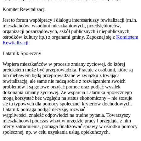
Komitet Rewitalizacji
Jest to forum współpracy i dialogu interesariuszy rewitalizacji (m.in.
mieszkańców, wspólnot mieszkaniowych, przedsiębiorców,
organizacji pozarządowych, szkół publicznych i niepublicznych,
ośrodków kultury itp.) z organami gminy. Zapoznaj się z
Komitetem
Rewitalizacji
.
Latarnik Społeczny
Wspiera mieszkańców w procesie zmiany życiowej, do której
pretekstem może być przeprowadzka. Pracuje z osobami, które są
lub niebawem będą przeprowadzane w związku z trwającą
rewitalizacją, ale same nie radzą sobie z rozwiązaniem swoich
problemów i są gotowe przyjąć pomoc oraz podjąć wysiłek
dokonania zmiany życiowej. Ze wsparcia Latarnika Społecznego
mogą korzystać bez względu na status ekonomiczny – nie stosuje
się tu typowych dla pomocy społecznej kryteriów dochodowych.
Latarnik pomaga podjąć decyzję, rozwiać
wątpliwości, znaleźć odpowiedzi na trudne pytania. Towarzyszy
mieszkańcowi podczas wizyt w urzędzie pracy i przegląda z nim
oferty zatrudnienia, pomaga finalizować sprawy w ośrodku pomocy
społecznej, np. w celu uzyskania usług opiekuńczych.