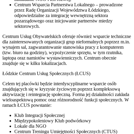
Centrum Wsparcia Partnerstwa Lokalnego – prowadzone
przez Radę Organizacji Województwa Łódzkiego,
odpowiedzialne za integrację wewnętrzną sektora
pozarządowego oraz inicjowanie partnerstw miedzy
sektorowych.
Centrum Usług Obywatelskich oferuje również wsparcie techniczne
dla zainteresowanych organizacji grup nieformalnych poprzez m.in.
wynajem sal, zagwarantowanie stanowiska pracy z komputerem
(tzw. biuro na godziny), wypożyczenie sprzętu, w tym rzutnika,
laptopa oraz namiotów wystawienniczych. Centrum obecnie
znajduje się w kilku lokalizacjach.
Łódzkie Centrum Usług Społecznych (ŁCUS)
Celem tej placówki będzie interdyscyplinarne wsparcie osób
znajdujących się w kryzysie życiowym poprzez kompleksową
aktywizację i reintegrację społeczną. Forma jej działalności zakłada
wieloaspektową pomoc oraz różnorodność funkcji społecznych. W
ramach ŁCUS powstanie:
Klub Integracji Społecznej
Międzypokoleniowy Klub podwórkowy
Lokale dla NGO
Centrum Treningu Umiejętności Społecznych (CTUS)