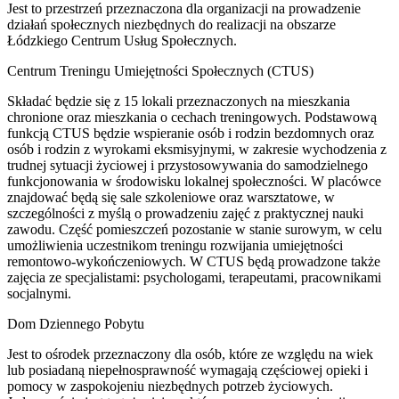
Jest to przestrzeń przeznaczona dla organizacji na prowadzenie
działań społecznych niezbędnych do realizacji na obszarze
Łódzkiego Centrum Usług Społecznych.
Centrum Treningu Umiejętności Społecznych (CTUS)
Składać będzie się z 15 lokali przeznaczonych na mieszkania
chronione oraz mieszkania o cechach treningowych. Podstawową
funkcją CTUS będzie wspieranie osób i rodzin bezdomnych oraz
osób i rodzin z wyrokami eksmisyjnymi, w zakresie wychodzenia z
trudnej sytuacji życiowej i przystosowywania do samodzielnego
funkcjonowania w środowisku lokalnej społeczności. W placówce
znajdować będą się sale szkoleniowe oraz warsztatowe, w
szczególności z myślą o prowadzeniu zajęć z praktycznej nauki
zawodu. Część pomieszczeń pozostanie w stanie surowym, w celu
umożliwienia uczestnikom treningu rozwijania umiejętności
remontowo-wykończeniowych. W CTUS będą prowadzone także
zajęcia ze specjalistami: psychologami, terapeutami, pracownikami
socjalnymi.
Dom Dziennego Pobytu
Jest to ośrodek przeznaczony dla osób, które ze względu na wiek
lub posiadaną niepełnosprawność wymagają częściowej opieki i
pomocy w zaspokojeniu niezbędnych potrzeb życiowych.