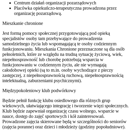
Centrum działań organizacji pozarządowych
Placówka opiekuńczo-terapeutyczna prowadzona przez
organizację pozarządową.
Mieszkanie chronione
Jest formą pomocy społecznej przygotowującą pod opieką
specjalistów osoby tam przebywające do prowadzenia
samodzielnego życia lub wspomagającą te osoby codziennym
funkcjonowaniu. Mieszkania Chronione przeznaczone są dla osób
pełnoletnich, które ze względu na trudną sytuację życiową, wiek,
niepełnosprawność lub chorobę potrzebują wsparcia w
funkcjonowaniu w codziennym życiu, ale nie wymagają
całodobowej opieki (są to m.in. osoby wychodzące z pieczy
zastępczej, z niepełnosprawnością ruchową, niepełnosprawnością
intelektualną, zaburzeniami psychicznymi).
Międzypokoleniowy klub podwórkowy
Będzie pełnił funkcję klubu osiedlowego dla różnych grup
wiekowych, ułatwiającego integrację i tworzenie więzi społecznych.
Klub będzie zapewniał organizację czasu wolnego, wsparcie w
nauce, dostęp do zajęć sportowych i kół zainteresowań.
Prowadzone zajęcia skierowane będą w szczególności do seniorów
(zajęcia poranne) oraz dzieci i młodzieży (godziny popołudniowe).