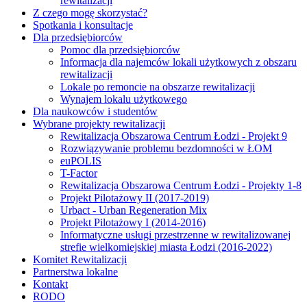
rewitalizacji
Z czego mogę skorzystać?
Spotkania i konsultacje
Dla przedsiębiorców
Pomoc dla przedsiębiorców
Informacja dla najemców lokali użytkowych z obszaru
rewitalizacji
Lokale po remoncie na obszarze rewitalizacji
Wynajem lokalu użytkowego
Dla naukowców i studentów
Wybrane projekty rewitalizacji
Rewitalizacja Obszarowa Centrum Łodzi - Projekt 9
Rozwiązywanie problemu bezdomności w ŁOM
euPOLIS
T-Factor
Rewitalizacja Obszarowa Centrum Łodzi - Projekty 1-8
Projekt Pilotażowy II (2017-2019)
Urbact - Urban Regeneration Mix
Projekt Pilotażowy I (2014-2016)
Informatyczne usługi przestrzenne w rewitalizowanej
strefie wielkomiejskiej miasta Łodzi (2016-2022)
Komitet Rewitalizacji
Partnerstwa lokalne
Kontakt
RODO