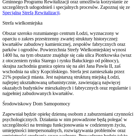
Gminnego Programu Rewitalizacji oraz umożliwia korzystanie ze
szczególnych udogodnień i specjalnych procesów. Zapoznaj się ze
Specjalną Strefą Rewitalizacji
.
Strefa wielkomiejska
Obszar szeroko rozumianego centrum Łodzi, wyznaczony w
oparciu o zakres przestrzenny zwartej struktury historycznej:
kwartałów zabudowy kamienicznej, zespołów fabrycznych oraz
parków i ogrodów. Powierzchnia Strefy Wielkomiejskiej wynosi
1400 ha, na tym obszarze znajduje się cała ulica Piotrkowska (wraz
z otoczeniem rynku Starego i rynku Bałuckiego od północy),
skrajna zachodnia granica opiera się na alei Jana Pawła II, zaś
wschodnia na ulicy Kopcińskiego. Strefa jest zamieszkała przez
21% populacji miasta. Jest najstarszą strukturą miejską Łodzi,
najlepiej ukształtowaną urbanistycznie, zawierającą najwięcej
okazałych budynków mieszkalnych i fabrycznych oraz regularnie i
najpełniej zabudowanych kwartałów.
Środowiskowy Dom Samopomocy
Zapewniał będzie opiekę dzienną osobom z zaburzeniami czynności
psychologicznych. Działania w nim prowadzone będą polegać w
szczególności na treningu funkcjonowania w codziennym życiu,
umiejętności interpersonalnych, rozwiązywania problemów oraz
umiejętności spędzania czasu wolnego. Prowadzone będzie także