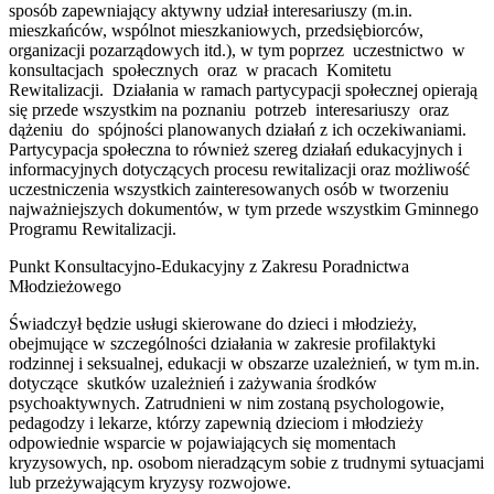
sposób zapewniający aktywny udział interesariuszy (m.in.
mieszkańców, wspólnot mieszkaniowych, przedsiębiorców,
organizacji pozarządowych itd.), w tym poprzez uczestnictwo w
konsultacjach społecznych oraz w pracach Komitetu
Rewitalizacji. Działania w ramach partycypacji społecznej opierają
się przede wszystkim na poznaniu potrzeb interesariuszy oraz
dążeniu do spójności planowanych działań z ich oczekiwaniami.
Partycypacja społeczna to również szereg działań edukacyjnych i
informacyjnych dotyczących procesu rewitalizacji oraz możliwość
uczestniczenia wszystkich zainteresowanych osób w tworzeniu
najważniejszych dokumentów, w tym przede wszystkim Gminnego
Programu Rewitalizacji.
Punkt Konsultacyjno-Edukacyjny z Zakresu Poradnictwa
Młodzieżowego
Świadczył będzie usługi skierowane do dzieci i młodzieży,
obejmujące w szczególności działania w zakresie profilaktyki
rodzinnej i seksualnej, edukacji w obszarze uzależnień, w tym m.in.
dotyczące skutków uzależnień i zażywania środków
psychoaktywnych. Zatrudnieni w nim zostaną psychologowie,
pedagodzy i lekarze, którzy zapewnią dzieciom i młodzieży
odpowiednie wsparcie w pojawiających się momentach
kryzysowych, np. osobom nieradzącym sobie z trudnymi sytuacjami
lub przeżywającym kryzysy rozwojowe.