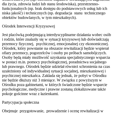
dla życia, zdrowia ludzi lub stanu środowiska), przestrzenno-
funkcjonalnych (np. brak dostępu do podstawowych usług lub ich
niska jakość) i technicznych (np. degradacja stanu technicznego
obiektów budowlanych, w tym mieszkalnych).
Ośrodek Interwencji Kryzysowej
Jest placówką podejmującą interdyscyplinarne działania wobec osób
i rodzin, które znalazły się w sytuacji kryzysowej lub doświadczają
przemocy fizycznej, psychicznej, emocjonalnej czy ekonomicznej.
Ośrodek, który powstanie na obszarze rewitalizacji będzie wspierał
ofiary przemocy, pogorzelców i osoby po próbach samobójczych.
Osoby będą miały możliwość uzyskania specjalistycznego wsparcia
w postaci m.in. pomocy psychologicznej, poradnictwa socjalnego
lub prawnego. Ośrodek będzie udzielał również schronienia na czas
uzależniony od indywidualnej sytuacji socjalnej, mieszkaniowej i
psychicznej mieszkańca. Zakłada się jednak, że pobyt w Ośrodku
nie będzie dłuższy niż 3 miesiące. W związku z powyższym w
Ośrodku poza gabinetami, w których świadczone będzie wsparcie
psychologiczne, medyczne i prawne zostaną zlokalizowane także
pokoje gościnne wraz z łazienkami.
Partycypacja społeczna
Obejmuje przygotowanie, prowadzenie i ocenę rewitalizacji w