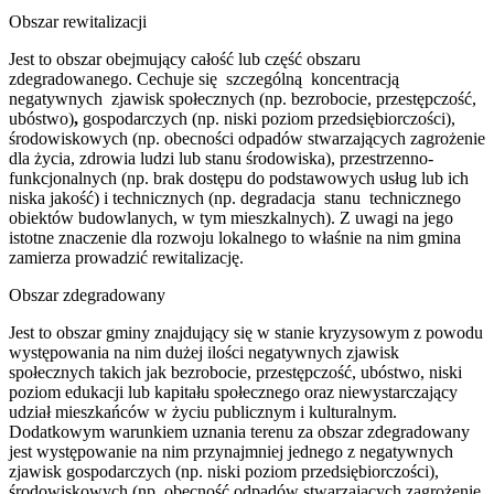
Obszar rewitalizacji
Jest to obszar obejmujący całość lub część obszaru
zdegradowanego. Cechuje się szczególną koncentracją
negatywnych zjawisk społecznych (np. bezrobocie, przestępczość,
ubóstwo)
,
gospodarczych (np. niski poziom przedsiębiorczości),
środowiskowych (np. obecności odpadów stwarzających zagrożenie
dla życia, zdrowia ludzi lub stanu środowiska), przestrzenno-
funkcjonalnych (np. brak dostępu do podstawowych usług lub ich
niska jakość) i technicznych (np. degradacja stanu technicznego
obiektów budowlanych, w tym mieszkalnych). Z uwagi na jego
istotne znaczenie dla rozwoju lokalnego to właśnie na nim gmina
zamierza prowadzić rewitalizację.
Obszar zdegradowany
Jest to obszar gminy znajdujący się w stanie kryzysowym z powodu
występowania na nim dużej ilości negatywnych zjawisk
społecznych takich jak bezrobocie, przestępczość, ubóstwo, niski
poziom edukacji lub kapitału społecznego oraz niewystarczający
udział mieszkańców w życiu publicznym i kulturalnym.
Dodatkowym warunkiem uznania terenu za obszar zdegradowany
jest występowanie na nim przynajmniej jednego z negatywnych
zjawisk gospodarczych (np. niski poziom przedsiębiorczości),
środowiskowych (np. obecność odpadów stwarzających zagrożenie