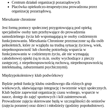
Centrum działań organizacji pozarządowych
Placówka opiekuńczo-terapeutyczna prowadzona przez
organizację pozarządową.
Mieszkanie chronione
Jest formą pomocy społecznej przygotowującą pod opieką
specjalistów osoby tam przebywające do prowadzenia
samodzielnego życia lub wspomagającą te osoby codziennym
funkcjonowaniu. Mieszkania Chronione przeznaczone są dla osób
pełnoletnich, które ze względu na trudną sytuację życiową, wiek,
niepełnosprawność lub chorobę potrzebują wsparcia w
funkcjonowaniu w codziennym życiu, ale nie wymagają
całodobowej opieki (są to m.in. osoby wychodzące z pieczy
zastępczej, z niepełnosprawnością ruchową, niepełnosprawnością
intelektualną, zaburzeniami psychicznymi).
Międzypokoleniowy klub podwórkowy
Będzie pełnił funkcję klubu osiedlowego dla różnych grup
wiekowych, ułatwiającego integrację i tworzenie więzi społecznych.
Klub będzie zapewniał organizację czasu wolnego, wsparcie w
nauce, dostęp do zajęć sportowych i kół zainteresowań.
Prowadzone zajęcia skierowane będą w szczególności do seniorów
(zajęcia poranne) oraz dzieci i młodzieży (godziny popołudniowe).