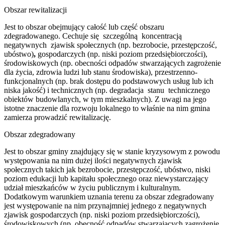
Obszar rewitalizacji
Jest to obszar obejmujący całość lub część obszaru
zdegradowanego. Cechuje się szczególną koncentracją
negatywnych zjawisk społecznych (np. bezrobocie, przestępczość,
ubóstwo)
,
gospodarczych (np. niski poziom przedsiębiorczości),
środowiskowych (np. obecności odpadów stwarzających zagrożenie
dla życia, zdrowia ludzi lub stanu środowiska), przestrzenno-
funkcjonalnych (np. brak dostępu do podstawowych usług lub ich
niska jakość) i technicznych (np. degradacja stanu technicznego
obiektów budowlanych, w tym mieszkalnych). Z uwagi na jego
istotne znaczenie dla rozwoju lokalnego to właśnie na nim gmina
zamierza prowadzić rewitalizację.
Obszar zdegradowany
Jest to obszar gminy znajdujący się w stanie kryzysowym z powodu
występowania na nim dużej ilości negatywnych zjawisk
społecznych takich jak bezrobocie, przestępczość, ubóstwo, niski
poziom edukacji lub kapitału społecznego oraz niewystarczający
udział mieszkańców w życiu publicznym i kulturalnym.
Dodatkowym warunkiem uznania terenu za obszar zdegradowany
jest występowanie na nim przynajmniej jednego z negatywnych
zjawisk gospodarczych (np. niski poziom przedsiębiorczości),
środowiskowych (np. obecność odpadów stwarzających zagrożenie