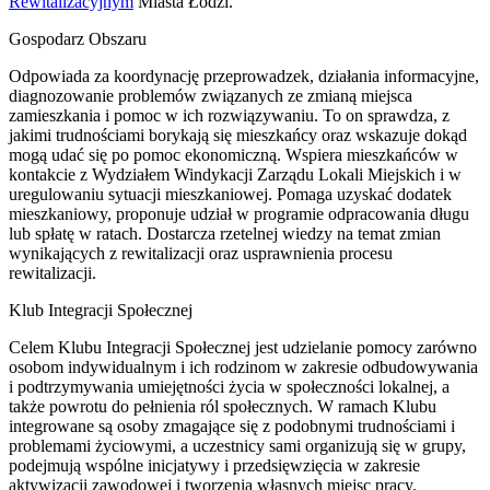
Rewitalizacyjnym
Miasta Łodzi.
Gospodarz Obszaru
Odpowiada za koordynację przeprowadzek, działania informacyjne,
diagnozowanie problemów związanych ze zmianą miejsca
zamieszkania i pomoc w ich rozwiązywaniu. To on sprawdza, z
jakimi trudnościami borykają się mieszkańcy oraz wskazuje dokąd
mogą udać się po pomoc ekonomiczną. Wspiera mieszkańców w
kontakcie z Wydziałem Windykacji Zarządu Lokali Miejskich i w
uregulowaniu sytuacji mieszkaniowej. Pomaga uzyskać dodatek
mieszkaniowy, proponuje udział w programie odpracowania długu
lub spłatę w ratach. Dostarcza rzetelnej wiedzy na temat zmian
wynikających z rewitalizacji oraz usprawnienia procesu
rewitalizacji.
Klub Integracji Społecznej
Celem Klubu Integracji Społecznej jest udzielanie pomocy zarówno
osobom indywidualnym i ich rodzinom w zakresie odbudowywania
i podtrzymywania umiejętności życia w społeczności lokalnej, a
także powrotu do pełnienia ról społecznych. W ramach Klubu
integrowane są osoby zmagające się z podobnymi trudnościami i
problemami życiowymi, a uczestnicy sami organizują się w grupy,
podejmują wspólne inicjatywy i przedsięwzięcia w zakresie
aktywizacji zawodowej i tworzenia własnych miejsc pracy.