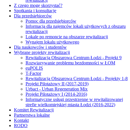
rewitalizacji
Z czego mogę skorzystać?
Spotkania i konsultacje
Dla przedsiębiorców
Pomoc dla przedsiębiorców
Informacja dla najemców lokali użytkowych z obszaru
rewitalizacji
Lokale po remoncie na obszarze rewitalizacji
Wynajem lokalu użytkowego
Dla naukowców i studentów
Wybrane projekty rewitalizacji
Rewitalizacja Obszarowa Centrum Łodzi - Projekt 9
Rozwiązywanie problemu bezdomności w ŁOM
euPOLIS
T-Factor
Rewitalizacja Obszarowa Centrum Łodzi - Projekty 1-8
Projekt Pilotażowy II (2017-2019)
Urbact - Urban Regeneration Mix
Projekt Pilotażowy I (2014-2016)
Informatyczne usługi przestrzenne w rewitalizowanej
strefie wielkomiejskiej miasta Łodzi (2016-2022)
Komitet Rewitalizacji
Partnerstwa lokalne
Kontakt
RODO