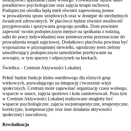
poradnictwo psychologiczne oraz zajęcia terapii ruchowej.
Podopieczni ośrodka będą mieli również zapewnioną pomoc
w prowadzeniu spraw urzędowych oraz w dostępie do niezbędnych
świadczeń zdrowotnych. W placówce będzie również możliwość
przygotowania i spożywania gorącego posiłku. Dom powinien
zapewnić swoim podopiecznym miejsce na spotkania z rodziną,
salki do pracy indywidualnej oraz pomieszczenia przeznaczone do
prowadzenia terapii zajęciowej. Dodatkowo placówka powinna być
wyposażona w przynajmniej niewielki, ogrodzony teren zielony
umożliwiający podopiecznym samodzielne przebywanie na
zewnątrz, w tym spacery i odpoczynek na ławkach.
Świetlica – Centrum Aktywności Lokalnej
Pełnić będzie funkcje klubu osiedlowego dla różnych grup
wiekowych, pozwalającego na integrację i tworzenie więzi
społecznych. Centrum może zapewniać organizację czasu wolnego,
wsparcie w nauce, zajęcia sportowe i koła zainteresowań. Poza tym
w Centrum Aktywności Lokalnej realizowane mogłoby być
wsparcie psychologiczne, zajęcia socjoterapeutyczne, terapeutyczne,
korekcyjne, kompensacyjne oraz inne działania aktywności
społecznej i zawodowej.
Rewitalizacja