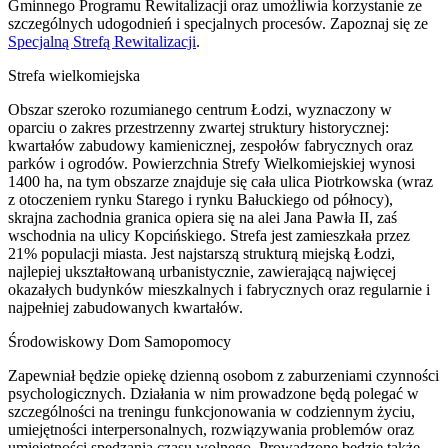
Gminnego Programu Rewitalizacji oraz umożliwia korzystanie ze
szczególnych udogodnień i specjalnych procesów. Zapoznaj się ze
Specjalną Strefą Rewitalizacji
.
Strefa wielkomiejska
Obszar szeroko rozumianego centrum Łodzi, wyznaczony w
oparciu o zakres przestrzenny zwartej struktury historycznej:
kwartałów zabudowy kamienicznej, zespołów fabrycznych oraz
parków i ogrodów. Powierzchnia Strefy Wielkomiejskiej wynosi
1400 ha, na tym obszarze znajduje się cała ulica Piotrkowska (wraz
z otoczeniem rynku Starego i rynku Bałuckiego od północy),
skrajna zachodnia granica opiera się na alei Jana Pawła II, zaś
wschodnia na ulicy Kopcińskiego. Strefa jest zamieszkała przez
21% populacji miasta. Jest najstarszą strukturą miejską Łodzi,
najlepiej ukształtowaną urbanistycznie, zawierającą najwięcej
okazałych budynków mieszkalnych i fabrycznych oraz regularnie i
najpełniej zabudowanych kwartałów.
Środowiskowy Dom Samopomocy
Zapewniał będzie opiekę dzienną osobom z zaburzeniami czynności
psychologicznych. Działania w nim prowadzone będą polegać w
szczególności na treningu funkcjonowania w codziennym życiu,
umiejętności interpersonalnych, rozwiązywania problemów oraz
umiejętności spędzania czasu wolnego. Prowadzone będzie także