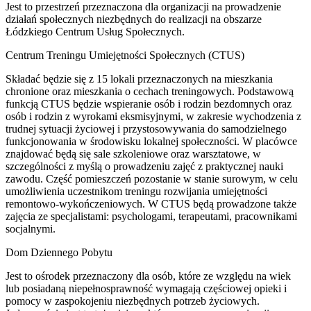
Jest to przestrzeń przeznaczona dla organizacji na prowadzenie
działań społecznych niezbędnych do realizacji na obszarze
Łódzkiego Centrum Usług Społecznych.
Centrum Treningu Umiejętności Społecznych (CTUS)
Składać będzie się z 15 lokali przeznaczonych na mieszkania
chronione oraz mieszkania o cechach treningowych. Podstawową
funkcją CTUS będzie wspieranie osób i rodzin bezdomnych oraz
osób i rodzin z wyrokami eksmisyjnymi, w zakresie wychodzenia z
trudnej sytuacji życiowej i przystosowywania do samodzielnego
funkcjonowania w środowisku lokalnej społeczności. W placówce
znajdować będą się sale szkoleniowe oraz warsztatowe, w
szczególności z myślą o prowadzeniu zajęć z praktycznej nauki
zawodu. Część pomieszczeń pozostanie w stanie surowym, w celu
umożliwienia uczestnikom treningu rozwijania umiejętności
remontowo-wykończeniowych. W CTUS będą prowadzone także
zajęcia ze specjalistami: psychologami, terapeutami, pracownikami
socjalnymi.
Dom Dziennego Pobytu
Jest to ośrodek przeznaczony dla osób, które ze względu na wiek
lub posiadaną niepełnosprawność wymagają częściowej opieki i
pomocy w zaspokojeniu niezbędnych potrzeb życiowych.