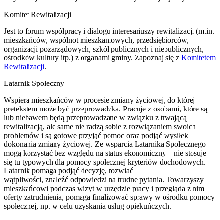
Komitet Rewitalizacji
Jest to forum współpracy i dialogu interesariuszy rewitalizacji (m.in.
mieszkańców, wspólnot mieszkaniowych, przedsiębiorców,
organizacji pozarządowych, szkół publicznych i niepublicznych,
ośrodków kultury itp.) z organami gminy. Zapoznaj się z
Komitetem
Rewitalizacji
.
Latarnik Społeczny
Wspiera mieszkańców w procesie zmiany życiowej, do której
pretekstem może być przeprowadzka. Pracuje z osobami, które są
lub niebawem będą przeprowadzane w związku z trwającą
rewitalizacją, ale same nie radzą sobie z rozwiązaniem swoich
problemów i są gotowe przyjąć pomoc oraz podjąć wysiłek
dokonania zmiany życiowej. Ze wsparcia Latarnika Społecznego
mogą korzystać bez względu na status ekonomiczny – nie stosuje
się tu typowych dla pomocy społecznej kryteriów dochodowych.
Latarnik pomaga podjąć decyzję, rozwiać
wątpliwości, znaleźć odpowiedzi na trudne pytania. Towarzyszy
mieszkańcowi podczas wizyt w urzędzie pracy i przegląda z nim
oferty zatrudnienia, pomaga finalizować sprawy w ośrodku pomocy
społecznej, np. w celu uzyskania usług opiekuńczych.