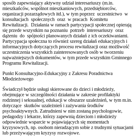
sposób zapewniający aktywny udział interesariuszy (m.in.
mieszkańców, wspólnot mieszkaniowych, przedsiębiorców,
organizacji pozarządowych itd.), w tym poprzez uczestnictwo w
konsultacjach społecznych oraz w pracach Komitetu
Rewitalizacji. Działania w ramach partycypacji społecznej opierają
się przede wszystkim na poznaniu potrzeb interesariuszy oraz
dążeniu do spójności planowanych działań z ich oczekiwaniami.
Partycypacja społeczna to również szereg działań edukacyjnych i
informacyjnych dotyczących procesu rewitalizacji oraz możliwość
uczestniczenia wszystkich zainteresowanych osób w tworzeniu
najważniejszych dokumentów, w tym przede wszystkim Gminnego
Programu Rewitalizacji.
Punkt Konsultacyjno-Edukacyjny z Zakresu Poradnictwa
Młodzieżowego
Świadczył będzie usługi skierowane do dzieci i młodzieży,
obejmujące w szczególności działania w zakresie profilaktyki
rodzinnej i seksualnej, edukacji w obszarze uzależnień, w tym m.in.
dotyczące skutków uzależnień i zażywania środków
psychoaktywnych. Zatrudnieni w nim zostaną psychologowie,
pedagodzy i lekarze, którzy zapewnią dzieciom i młodzieży
odpowiednie wsparcie w pojawiających się momentach
kryzysowych, np. osobom nieradzącym sobie z trudnymi sytuacjami
lub przeżywającym kryzysy rozwojowe.