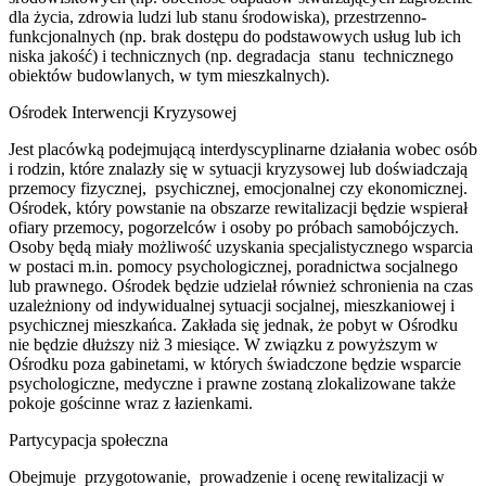
dla życia, zdrowia ludzi lub stanu środowiska), przestrzenno-
funkcjonalnych (np. brak dostępu do podstawowych usług lub ich
niska jakość) i technicznych (np. degradacja stanu technicznego
obiektów budowlanych, w tym mieszkalnych).
Ośrodek Interwencji Kryzysowej
Jest placówką podejmującą interdyscyplinarne działania wobec osób
i rodzin, które znalazły się w sytuacji kryzysowej lub doświadczają
przemocy fizycznej, psychicznej, emocjonalnej czy ekonomicznej.
Ośrodek, który powstanie na obszarze rewitalizacji będzie wspierał
ofiary przemocy, pogorzelców i osoby po próbach samobójczych.
Osoby będą miały możliwość uzyskania specjalistycznego wsparcia
w postaci m.in. pomocy psychologicznej, poradnictwa socjalnego
lub prawnego. Ośrodek będzie udzielał również schronienia na czas
uzależniony od indywidualnej sytuacji socjalnej, mieszkaniowej i
psychicznej mieszkańca. Zakłada się jednak, że pobyt w Ośrodku
nie będzie dłuższy niż 3 miesiące. W związku z powyższym w
Ośrodku poza gabinetami, w których świadczone będzie wsparcie
psychologiczne, medyczne i prawne zostaną zlokalizowane także
pokoje gościnne wraz z łazienkami.
Partycypacja społeczna
Obejmuje przygotowanie, prowadzenie i ocenę rewitalizacji w