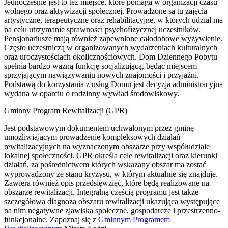
Jednocześnie jest to też miejsce, które pomaga w organizacji czasu
wolnego oraz aktywizacji społecznej. Prowadzone są tu zajęcia
artystyczne, terapeutyczne oraz rehabilitacyjne, w których udział ma
na celu utrzymanie sprawności psychofizycznej uczestników.
Pensjonariusze mają również zapewnione całodobowe wyżywienie.
Często uczestniczą w organizowanych wydarzeniach kulturalnych
oraz uroczystościach okolicznościowych. Dom Dziennego Pobytu
spełnia bardzo ważną funkcję socjalizującą, będąc miejscem
sprzyjającym nawiązywaniu nowych znajomości i przyjaźni.
Podstawą do korzystania z usług Domu jest decyzja administracyjna
wydana w oparciu o rodzinny wywiad środowiskowy.
Gminny Program Rewitalizacji (GPR)
Jest podstawowym dokumentem uchwalonym przez gminę
umożliwiającym prowadzenie kompleksowych działań
rewitalizacyjnych na wyznaczonym obszarze przy współudziale
lokalnej społeczności. GPR określa cele rewitalizacji oraz kierunki
działań, za pośrednictwem których wskazany obszar ma zostać
wyprowadzony ze stanu kryzysu, w którym aktualnie się znajduje.
Zawiera również opis przedsięwzięć, które będą realizowane na
obszarze rewitalizacji. Integralną częścią programu jest także
szczegółowa diagnoza obszaru rewitalizacji ukazująca występujące
na nim negatywne zjawiska społeczne, gospodarcze i przestrzenno-
funkcjonalne. Zapoznaj się z
Gminnym Programem