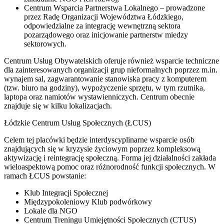
Centrum Wsparcia Partnerstwa Lokalnego – prowadzone
przez Radę Organizacji Województwa Łódzkiego,
odpowiedzialne za integrację wewnętrzną sektora
pozarządowego oraz inicjowanie partnerstw miedzy
sektorowych.
Centrum Usług Obywatelskich oferuje również wsparcie techniczne
dla zainteresowanych organizacji grup nieformalnych poprzez m.in.
wynajem sal, zagwarantowanie stanowiska pracy z komputerem
(tzw. biuro na godziny), wypożyczenie sprzętu, w tym rzutnika,
laptopa oraz namiotów wystawienniczych. Centrum obecnie
znajduje się w kilku lokalizacjach.
Łódzkie Centrum Usług Społecznych (ŁCUS)
Celem tej placówki będzie interdyscyplinarne wsparcie osób
znajdujących się w kryzysie życiowym poprzez kompleksową
aktywizację i reintegrację społeczną. Forma jej działalności zakłada
wieloaspektową pomoc oraz różnorodność funkcji społecznych. W
ramach ŁCUS powstanie:
Klub Integracji Społecznej
Międzypokoleniowy Klub podwórkowy
Lokale dla NGO
Centrum Treningu Umiejętności Społecznych (CTUS)