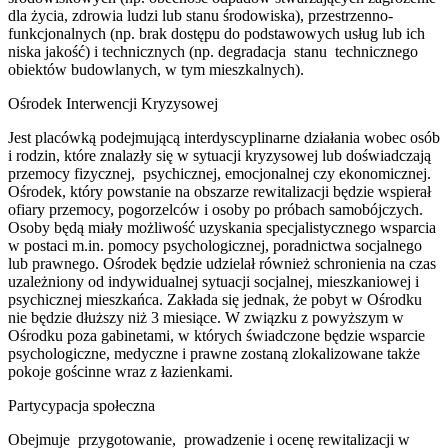
dla życia, zdrowia ludzi lub stanu środowiska), przestrzenno-
funkcjonalnych (np. brak dostępu do podstawowych usług lub ich
niska jakość) i technicznych (np. degradacja stanu technicznego
obiektów budowlanych, w tym mieszkalnych).
Ośrodek Interwencji Kryzysowej
Jest placówką podejmującą interdyscyplinarne działania wobec osób
i rodzin, które znalazły się w sytuacji kryzysowej lub doświadczają
przemocy fizycznej, psychicznej, emocjonalnej czy ekonomicznej.
Ośrodek, który powstanie na obszarze rewitalizacji będzie wspierał
ofiary przemocy, pogorzelców i osoby po próbach samobójczych.
Osoby będą miały możliwość uzyskania specjalistycznego wsparcia
w postaci m.in. pomocy psychologicznej, poradnictwa socjalnego
lub prawnego. Ośrodek będzie udzielał również schronienia na czas
uzależniony od indywidualnej sytuacji socjalnej, mieszkaniowej i
psychicznej mieszkańca. Zakłada się jednak, że pobyt w Ośrodku
nie będzie dłuższy niż 3 miesiące. W związku z powyższym w
Ośrodku poza gabinetami, w których świadczone będzie wsparcie
psychologiczne, medyczne i prawne zostaną zlokalizowane także
pokoje gościnne wraz z łazienkami.
Partycypacja społeczna
Obejmuje przygotowanie, prowadzenie i ocenę rewitalizacji w