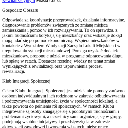
Rewitalizacyjnym
Miasta Łodzi.
Gospodarz Obszaru
Odpowiada za koordynację przeprowadzek, działania informacyjne,
diagnozowanie problemów związanych ze zmianą miejsca
zamieszkania i pomoc w ich rozwiązywaniu. To on sprawdza, z
jakimi trudnościami borykają się mieszkańcy oraz wskazuje dokąd
mogą udać się po pomoc ekonomiczną. Wspiera mieszkańców w
kontakcie z Wydziałem Windykacji Zarządu Lokali Miejskich i w
uregulowaniu sytuacji mieszkaniowej. Pomaga uzyskać dodatek
mieszkaniowy, proponuje udział w programie odpracowania długu
lub spłatę w ratach. Dostarcza rzetelnej wiedzy na temat zmian
wynikających z rewitalizacji oraz usprawnienia procesu
rewitalizacji.
Klub Integracji Społecznej
Celem Klubu Integracji Społecznej jest udzielanie pomocy zarówno
osobom indywidualnym i ich rodzinom w zakresie odbudowywania
i podtrzymywania umiejętności życia w społeczności lokalnej, a
także powrotu do pełnienia ról społecznych. W ramach Klubu
integrowane są osoby zmagające się z podobnymi trudnościami i
problemami życiowymi, a uczestnicy sami organizują się w grupy,
podejmują wspólne inicjatywy i przedsięwzięcia w zakresie
aktywizacji zawodowej i tworzenia własnych miejsc pracy.