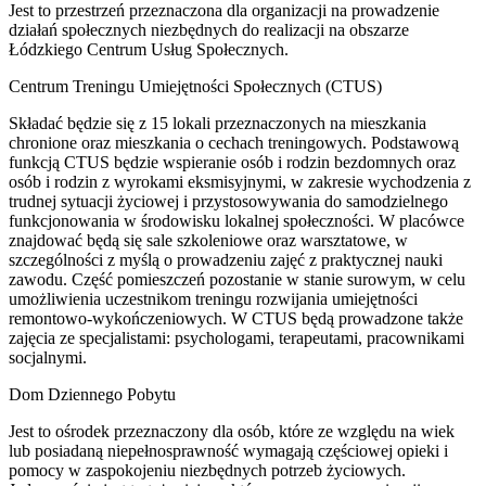
Jest to przestrzeń przeznaczona dla organizacji na prowadzenie
działań społecznych niezbędnych do realizacji na obszarze
Łódzkiego Centrum Usług Społecznych.
Centrum Treningu Umiejętności Społecznych (CTUS)
Składać będzie się z 15 lokali przeznaczonych na mieszkania
chronione oraz mieszkania o cechach treningowych. Podstawową
funkcją CTUS będzie wspieranie osób i rodzin bezdomnych oraz
osób i rodzin z wyrokami eksmisyjnymi, w zakresie wychodzenia z
trudnej sytuacji życiowej i przystosowywania do samodzielnego
funkcjonowania w środowisku lokalnej społeczności. W placówce
znajdować będą się sale szkoleniowe oraz warsztatowe, w
szczególności z myślą o prowadzeniu zajęć z praktycznej nauki
zawodu. Część pomieszczeń pozostanie w stanie surowym, w celu
umożliwienia uczestnikom treningu rozwijania umiejętności
remontowo-wykończeniowych. W CTUS będą prowadzone także
zajęcia ze specjalistami: psychologami, terapeutami, pracownikami
socjalnymi.
Dom Dziennego Pobytu
Jest to ośrodek przeznaczony dla osób, które ze względu na wiek
lub posiadaną niepełnosprawność wymagają częściowej opieki i
pomocy w zaspokojeniu niezbędnych potrzeb życiowych.