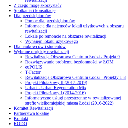
rewitalizacji
Z czego mogę skorzystać?
Spotkania i konsultacje
Dla przedsiębiorców
Pomoc dla przedsiębiorców
Informacja dla najemców lokali użytkowych z obszaru
rewitalizacji
Lokale po remoncie na obszarze rewitalizacji
Wynajem lokalu użytkowego
Dla naukowców i studentów
Wybrane projekty rewitalizacji
Rewitalizacja Obszarowa Centrum Łodzi - Projekt 9
Rozwiązywanie problemu bezdomności w ŁOM
euPOLIS
T-Factor
Rewitalizacja Obszarowa Centrum Łodzi - Projekty 1-8
Projekt Pilotażowy II (2017-2019)
Urbact - Urban Regeneration Mix
Projekt Pilotażowy I (2014-2016)
Informatyczne usługi przestrzenne w rewitalizowanej
strefie wielkomiejskiej miasta Łodzi (2016-2022)
Komitet Rewitalizacji
Partnerstwa lokalne
Kontakt
RODO