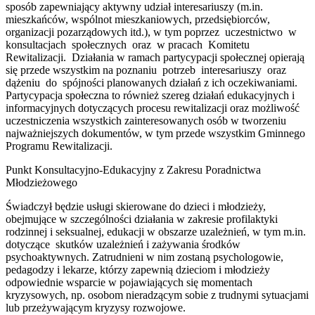
sposób zapewniający aktywny udział interesariuszy (m.in.
mieszkańców, wspólnot mieszkaniowych, przedsiębiorców,
organizacji pozarządowych itd.), w tym poprzez uczestnictwo w
konsultacjach społecznych oraz w pracach Komitetu
Rewitalizacji. Działania w ramach partycypacji społecznej opierają
się przede wszystkim na poznaniu potrzeb interesariuszy oraz
dążeniu do spójności planowanych działań z ich oczekiwaniami.
Partycypacja społeczna to również szereg działań edukacyjnych i
informacyjnych dotyczących procesu rewitalizacji oraz możliwość
uczestniczenia wszystkich zainteresowanych osób w tworzeniu
najważniejszych dokumentów, w tym przede wszystkim Gminnego
Programu Rewitalizacji.
Punkt Konsultacyjno-Edukacyjny z Zakresu Poradnictwa
Młodzieżowego
Świadczył będzie usługi skierowane do dzieci i młodzieży,
obejmujące w szczególności działania w zakresie profilaktyki
rodzinnej i seksualnej, edukacji w obszarze uzależnień, w tym m.in.
dotyczące skutków uzależnień i zażywania środków
psychoaktywnych. Zatrudnieni w nim zostaną psychologowie,
pedagodzy i lekarze, którzy zapewnią dzieciom i młodzieży
odpowiednie wsparcie w pojawiających się momentach
kryzysowych, np. osobom nieradzącym sobie z trudnymi sytuacjami
lub przeżywającym kryzysy rozwojowe.