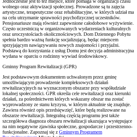
Jednocześnie jest to też miejsce, które pomaga w organizacji czasu
wolnego oraz aktywizacji społecznej. Prowadzone są tu zajęcia
artystyczne, terapeutyczne oraz rehabilitacyjne, w których udział ma
na celu utrzymanie sprawności psychofizycznej uczestników.
Pensjonariusze mają również zapewnione całodobowe wyżywienie.
Często uczestniczą w organizowanych wydarzeniach kulturalnych
oraz uroczystościach okolicznościowych. Dom Dziennego Pobytu
spełnia bardzo ważną funkcję socjalizującą, będąc miejscem
sprzyjającym nawiązywaniu nowych znajomości i przyjaźni.
Podstawą do korzystania z usług Domu jest decyzja administracyjna
wydana w oparciu o rodzinny wywiad środowiskowy.
Gminny Program Rewitalizacji (GPR)
Jest podstawowym dokumentem uchwalonym przez gminę
umożliwiającym prowadzenie kompleksowych działań
rewitalizacyjnych na wyznaczonym obszarze przy współudziale
lokalnej społeczności. GPR określa cele rewitalizacji oraz kierunki
działań, za pośrednictwem których wskazany obszar ma zostać
wyprowadzony ze stanu kryzysu, w którym aktualnie się znajduje.
Zawiera również opis przedsięwzięć, które będą realizowane na
obszarze rewitalizacji. Integralną częścią programu jest także
szczegółowa diagnoza obszaru rewitalizacji ukazująca występujące
na nim negatywne zjawiska społeczne, gospodarcze i przestrzenno-
funkcjonalne. Zapoznaj się z
Gminnym Programem