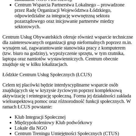
Centrum Wsparcia Partnerstwa Lokalnego – prowadzone
przez Radę Organizacji Województwa Łódzkiego,
odpowiedzialne za integrację wewnętrzną sektora
pozarządowego oraz inicjowanie partnerstw miedzy
sektorowych.
Centrum Usług Obywatelskich oferuje również wsparcie techniczne
dla zainteresowanych organizacji grup nieformalnych poprzez m.in.
wynajem sal, zagwarantowanie stanowiska pracy z komputerem
(tzw. biuro na godziny), wypożyczenie sprzętu, w tym rzutnika,
laptopa oraz namiotów wystawienniczych. Centrum obecnie
znajduje się w kilku lokalizacjach.
Łódzkie Centrum Usług Społecznych (ŁCUS)
Celem tej placówki będzie interdyscyplinarne wsparcie osób
znajdujących się w kryzysie życiowym poprzez kompleksową
aktywizację i reintegrację społeczną. Forma jej działalności zakłada
wieloaspektową pomoc oraz różnorodność funkcji społecznych. W
ramach ŁCUS powstanie:
Klub Integracji Społecznej
Międzypokoleniowy Klub podwórkowy
Lokale dla NGO
Centrum Treningu Umiejętności Społecznych (CTUS)