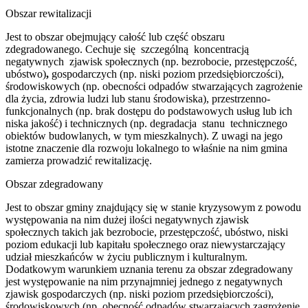
Obszar rewitalizacji
Jest to obszar obejmujący całość lub część obszaru
zdegradowanego. Cechuje się szczególną koncentracją
negatywnych zjawisk społecznych (np. bezrobocie, przestępczość,
ubóstwo)
,
gospodarczych (np. niski poziom przedsiębiorczości),
środowiskowych (np. obecności odpadów stwarzających zagrożenie
dla życia, zdrowia ludzi lub stanu środowiska), przestrzenno-
funkcjonalnych (np. brak dostępu do podstawowych usług lub ich
niska jakość) i technicznych (np. degradacja stanu technicznego
obiektów budowlanych, w tym mieszkalnych). Z uwagi na jego
istotne znaczenie dla rozwoju lokalnego to właśnie na nim gmina
zamierza prowadzić rewitalizację.
Obszar zdegradowany
Jest to obszar gminy znajdujący się w stanie kryzysowym z powodu
występowania na nim dużej ilości negatywnych zjawisk
społecznych takich jak bezrobocie, przestępczość, ubóstwo, niski
poziom edukacji lub kapitału społecznego oraz niewystarczający
udział mieszkańców w życiu publicznym i kulturalnym.
Dodatkowym warunkiem uznania terenu za obszar zdegradowany
jest występowanie na nim przynajmniej jednego z negatywnych
zjawisk gospodarczych (np. niski poziom przedsiębiorczości),
środowiskowych (np. obecność odpadów stwarzających zagrożenie