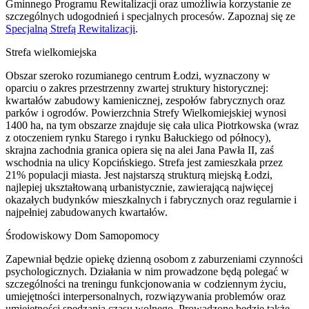
Gminnego Programu Rewitalizacji oraz umożliwia korzystanie ze
szczególnych udogodnień i specjalnych procesów. Zapoznaj się ze
Specjalną Strefą Rewitalizacji
.
Strefa wielkomiejska
Obszar szeroko rozumianego centrum Łodzi, wyznaczony w
oparciu o zakres przestrzenny zwartej struktury historycznej:
kwartałów zabudowy kamienicznej, zespołów fabrycznych oraz
parków i ogrodów. Powierzchnia Strefy Wielkomiejskiej wynosi
1400 ha, na tym obszarze znajduje się cała ulica Piotrkowska (wraz
z otoczeniem rynku Starego i rynku Bałuckiego od północy),
skrajna zachodnia granica opiera się na alei Jana Pawła II, zaś
wschodnia na ulicy Kopcińskiego. Strefa jest zamieszkała przez
21% populacji miasta. Jest najstarszą strukturą miejską Łodzi,
najlepiej ukształtowaną urbanistycznie, zawierającą najwięcej
okazałych budynków mieszkalnych i fabrycznych oraz regularnie i
najpełniej zabudowanych kwartałów.
Środowiskowy Dom Samopomocy
Zapewniał będzie opiekę dzienną osobom z zaburzeniami czynności
psychologicznych. Działania w nim prowadzone będą polegać w
szczególności na treningu funkcjonowania w codziennym życiu,
umiejętności interpersonalnych, rozwiązywania problemów oraz
umiejętności spędzania czasu wolnego. Prowadzone będzie także