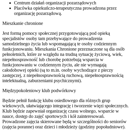
Centrum działań organizacji pozarządowych
Placówka opiekuńczo-terapeutyczna prowadzona przez
organizację pozarządową.
Mieszkanie chronione
Jest formą pomocy społecznej przygotowującą pod opieką
specjalistów osoby tam przebywające do prowadzenia
samodzielnego życia lub wspomagającą te osoby codziennym
funkcjonowaniu. Mieszkania Chronione przeznaczone są dla osób
pełnoletnich, które ze względu na trudną sytuację życiową, wiek,
niepełnosprawność lub chorobę potrzebują wsparcia w
funkcjonowaniu w codziennym życiu, ale nie wymagają
całodobowej opieki (są to m.in. osoby wychodzące z pieczy
zastępczej, z niepełnosprawnością ruchową, niepełnosprawnością
intelektualną, zaburzeniami psychicznymi).
Międzypokoleniowy klub podwórkowy
Będzie pełnił funkcję klubu osiedlowego dla różnych grup
wiekowych, ułatwiającego integrację i tworzenie więzi społecznych.
Klub będzie zapewniał organizację czasu wolnego, wsparcie w
nauce, dostęp do zajęć sportowych i kół zainteresowań.
Prowadzone zajęcia skierowane będą w szczególności do seniorów
(zajęcia poranne) oraz dzieci i młodzieży (godziny popołudniowe).