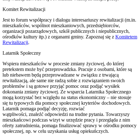
Komitet Rewitalizacji
Jest to forum współpracy i dialogu interesariuszy rewitalizacji (m.in.
mieszkańców, wspólnot mieszkaniowych, przedsiębiorców,
organizacji pozarządowych, szkół publicznych i niepublicznych,
ośrodków kultury itp.) z organami gminy. Zapoznaj się z
Komitetem
Rewitalizacji
.
Latarnik Społeczny
Wspiera mieszkańców w procesie zmiany życiowej, do której
pretekstem może być przeprowadzka. Pracuje z osobami, które są
lub niebawem będą przeprowadzane w związku z trwającą
rewitalizacją, ale same nie radzą sobie z rozwiązaniem swoich
problemów i są gotowe przyjąć pomoc oraz podjąć wysiłek
dokonania zmiany życiowej. Ze wsparcia Latarnika Społecznego
mogą korzystać bez względu na status ekonomiczny – nie stosuje
się tu typowych dla pomocy społecznej kryteriów dochodowych.
Latarnik pomaga podjąć decyzję, rozwiać
wątpliwości, znaleźć odpowiedzi na trudne pytania. Towarzyszy
mieszkańcowi podczas wizyt w urzędzie pracy i przegląda z nim
oferty zatrudnienia, pomaga finalizować sprawy w ośrodku pomocy
społecznej, np. w celu uzyskania usług opiekuńczych.