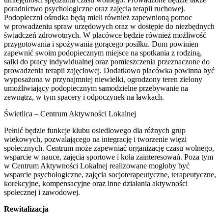
poradnictwo psychologiczne oraz zajęcia terapii ruchowej.
Podopieczni ośrodka będą mieli również zapewnioną pomoc
w prowadzeniu spraw urzędowych oraz w dostępie do niezbędnych
świadczeń zdrowotnych. W placówce będzie również możliwość
przygotowania i spożywania gorącego posiłku. Dom powinien
zapewnić swoim podopiecznym miejsce na spotkania z rodziną,
salki do pracy indywidualnej oraz pomieszczenia przeznaczone do
prowadzenia terapii zajęciowej. Dodatkowo placówka powinna być
wyposażona w przynajmniej niewielki, ogrodzony teren zielony
umożliwiający podopiecznym samodzielne przebywanie na
zewnątrz, w tym spacery i odpoczynek na ławkach.
Świetlica – Centrum Aktywności Lokalnej
Pełnić będzie funkcje klubu osiedlowego dla różnych grup
wiekowych, pozwalającego na integrację i tworzenie więzi
społecznych. Centrum może zapewniać organizację czasu wolnego,
wsparcie w nauce, zajęcia sportowe i koła zainteresowań. Poza tym
w Centrum Aktywności Lokalnej realizowane mogłoby być
wsparcie psychologiczne, zajęcia socjoterapeutyczne, terapeutyczne,
korekcyjne, kompensacyjne oraz inne działania aktywności
społecznej i zawodowej.
Rewitalizacja