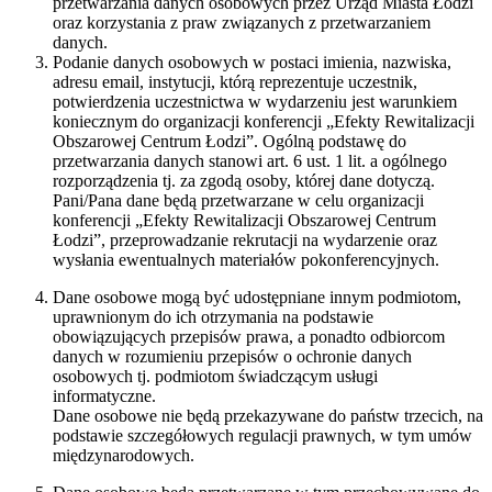
przetwarzania danych osobowych przez Urząd Miasta Łodzi
oraz korzystania z praw związanych z przetwarzaniem
danych.
Podanie danych osobowych w postaci imienia, nazwiska,
adresu email, instytucji, którą reprezentuje uczestnik,
potwierdzenia uczestnictwa w wydarzeniu jest warunkiem
koniecznym do organizacji konferencji „Efekty Rewitalizacji
Obszarowej Centrum Łodzi”. Ogólną podstawę do
przetwarzania danych stanowi art. 6 ust. 1 lit. a ogólnego
rozporządzenia tj. za zgodą osoby, której dane dotyczą.
Pani/Pana dane będą przetwarzane w celu organizacji
konferencji „Efekty Rewitalizacji Obszarowej Centrum
Łodzi”, przeprowadzanie rekrutacji na wydarzenie oraz
wysłania ewentualnych materiałów pokonferencyjnych.
Dane osobowe mogą być udostępniane innym podmiotom,
uprawnionym do ich otrzymania na podstawie
obowiązujących przepisów prawa, a ponadto odbiorcom
danych w rozumieniu przepisów o ochronie danych
osobowych tj. podmiotom świadczącym usługi
informatyczne.
Dane osobowe nie będą przekazywane do państw trzecich, na
podstawie szczegółowych regulacji prawnych, w tym umów
międzynarodowych.