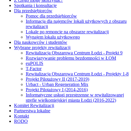
Z czego mogę skorzystać?
Spotkania i konsultacje
Dla przedsiębiorców
Pomoc dla przedsiębiorców
Informacja dla najemców lokali użytkowych z obszaru
rewitalizacji
Lokale po remoncie na obszarze rewitalizacji
Wynajem lokalu użytkowego
Dla naukowców i studentów
Wybrane projekty rewitalizacji
Rewitalizacja Obszarowa Centrum Łodzi - Projekt 9
Rozwiązywanie problemu bezdomności w ŁOM
euPOLIS
T-Factor
Rewitalizacja Obszarowa Centrum Łodzi - Projekty 1-8
Projekt Pilotażowy II (2017-2019)
Urbact - Urban Regeneration Mix
Projekt Pilotażowy I (2014-2016)
Informatyczne usługi przestrzenne w rewitalizowanej
strefie wielkomiejskiej miasta Łodzi (2016-2022)
Komitet Rewitalizacji
Partnerstwa lokalne
Kontakt
RODO