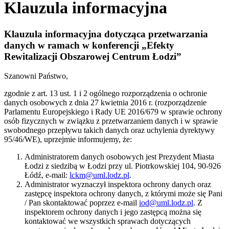
Klauzula informacyjna
Klauzula informacyjna dotycząca przetwarzania
danych w ramach w konferencji „Efekty
Rewitalizacji Obszarowej Centrum Łodzi”
Szanowni Państwo,
zgodnie z art. 13 ust. 1 i 2 ogólnego rozporządzenia o ochronie
danych osobowych z dnia 27 kwietnia 2016 r. (rozporządzenie
Parlamentu Europejskiego i Rady UE 2016/679 w sprawie ochrony
osób fizycznych w związku z przetwarzaniem danych i w sprawie
swobodnego przepływu takich danych oraz uchylenia dyrektywy
95/46/WE), uprzejmie informujemy, że:
Administratorem danych osobowych jest Prezydent Miasta
Łodzi z siedzibą w Łodzi przy ul. Piotrkowskiej 104, 90-926
Łódź, e-mail:
lckm@uml.lodz.pl
.
Administrator wyznaczył inspektora ochrony danych oraz
zastępcę inspektora ochrony danych, z którymi może się Pani
/ Pan skontaktować poprzez e-mail
iod@uml.lodz.pl
. Z
inspektorem ochrony danych i jego zastępcą można się
kontaktować we wszystkich sprawach dotyczących