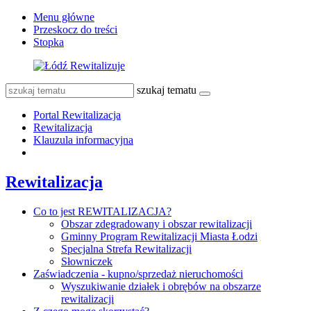
Menu główne
Przeskocz do treści
Stopka
szukaj tematu
Portal Rewitalizacja
Rewitalizacja
Klauzula informacyjna
Rewitalizacja
Co to jest REWITALIZACJA?
Obszar zdegradowany i obszar rewitalizacji
Gminny Program Rewitalizacji Miasta Łodzi
Specjalna Strefa Rewitalizacji
Słowniczek
Zaświadczenia - kupno/sprzedaż nieruchomości
Wyszukiwanie działek i obrębów na obszarze
rewitalizacji