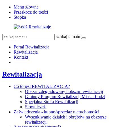
Menu główne
Przeskocz do treści
Stopka
szukaj tematu
Portal Rewitalizacja
Rewitalizacja
Kontakt
Rewitalizacja
Co to jest REWITALIZACJA?
Obszar zdegradowany i obszar rewitalizacji
Gminny Program Rewitalizacji Miasta Łodzi
Specjalna Strefa Rewitalizacji
Słowniczek
Zaświadczenia - kupno/sprzedaż nieruchomości
Wyszukiwanie działek i obrębów na obszarze
rewitalizacji