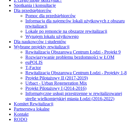
Z czego mogę skorzystać?
Spotkania i konsultacje
Dla przedsiębiorców
Pomoc dla przedsiębiorców
Informacja dla najemców lokali użytkowych z obszaru
rewitalizacji
Lokale po remoncie na obszarze rewitalizacji
Wynajem lokalu użytkowego
Dla naukowców i studentów
Wybrane projekty rewitalizacji
Rewitalizacja Obszarowa Centrum Łodzi - Projekt 9
Rozwiązywanie problemu bezdomności w ŁOM
euPOLIS
T-Factor
Rewitalizacja Obszarowa Centrum Łodzi - Projekty 1-8
Projekt Pilotażowy II (2017-2019)
Urbact - Urban Regeneration Mix
Projekt Pilotażowy I (2014-2016)
Informatyczne usługi przestrzenne w rewitalizowanej
strefie wielkomiejskiej miasta Łodzi (2016-2022)
Komitet Rewitalizacji
Partnerstwa lokalne
Kontakt
RODO