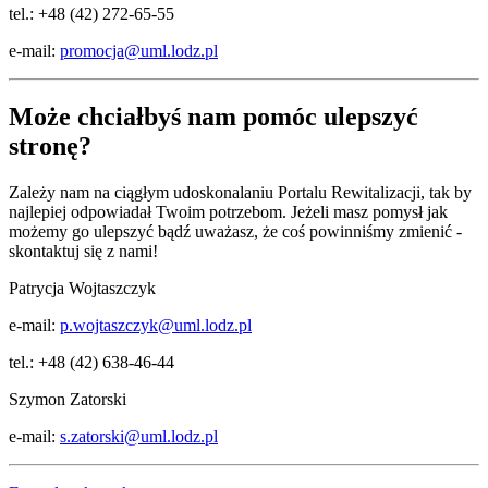
tel.: +48 (42) 272-65-55
e-mail:
promocja@uml.lodz.pl
Może chciałbyś nam pomóc ulepszyć
stronę?
Zależy nam na ciągłym udoskonalaniu Portalu Rewitalizacji, tak by
najlepiej odpowiadał Twoim potrzebom. Jeżeli masz pomysł jak
możemy go ulepszyć bądź uważasz, że coś powinniśmy zmienić -
skontaktuj się z nami!
Patrycja Wojtaszczyk
e-mail:
p.wojtaszczyk@uml.lodz.pl
tel.: +48 (42) 638-46-44
Szymon Zatorski
e-mail:
s.zatorski@uml.lodz.pl