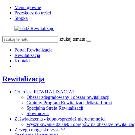
Menu główne
Przeskocz do treści
Stopka
szukaj tematu
Portal Rewitalizacja
Rewitalizacja
Kontakt
Rewitalizacja
Co to jest REWITALIZACJA?
Obszar zdegradowany i obszar rewitalizacji
Gminny Program Rewitalizacji Miasta Łodzi
Specjalna Strefa Rewitalizacji
Słowniczek
Zaświadczenia - kupno/sprzedaż nieruchomości
Wyszukiwanie działek i obrębów na obszarze rewitalizac
Z czego mogę skorzystać?