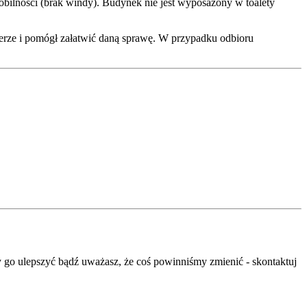
 mobilności (brak windy). Budynek nie jest wyposażony w toalety
terze i pomógł załatwić daną sprawę. W przypadku odbioru
 go ulepszyć bądź uważasz, że coś powinniśmy zmienić - skontaktuj