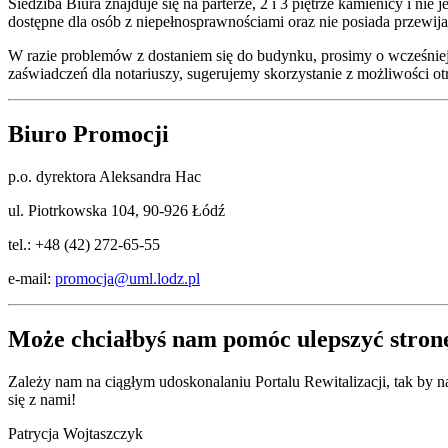
Siedziba Biura znajduje się na parterze, 2 i 3 piętrze kamienicy i n
dostępne dla osób z niepełnosprawnościami oraz nie posiada przewij
W razie problemów z dostaniem się do budynku, prosimy o wcześniejs
zaświadczeń dla notariuszy, sugerujemy skorzystanie z możliwości o
Biuro Promocji
p.o. dyrektora Aleksandra Hac
ul. Piotrkowska 104, 90-926 Łódź
tel.: +48 (42) 272-65-55
e-mail:
promocja@uml.lodz.pl
Może chciałbyś nam pomóc ulepszyć stron
Zależy nam na ciągłym udoskonalaniu Portalu Rewitalizacji, tak by
się z nami!
Patrycja Wojtaszczyk