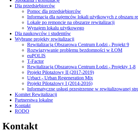
Spotkania i konsultacje
Dla przedsiębiorców
Pomoc dla przedsiębiorców
Informacja dla najemców lokali użytkowych z obszaru rew
Lokale po remoncie na obszarze rewitalizacji
Wynajem lokalu użytkowego
Dla naukowców i studentów
Wybrane projekty rewitalizacji
Rewitalizacja Obszarowa Centrum Łodzi - Projekt 9
Rozwiązywanie problemu bezdomności w ŁOM
euPOLIS
T-Factor
Rewitalizacja Obszarowa Centrum Łodzi - Projekty 1-8
Projekt Pilotażowy II (2017-2019)
Urbact - Urban Regeneration Mix
Projekt Pilotażowy I (2014-2016)
Informatyczne usługi przestrzenne w rewitalizowanej str
Komitet Rewitalizacji
Partnerstwa lokalne
Kontakt
RODO
Kontakt