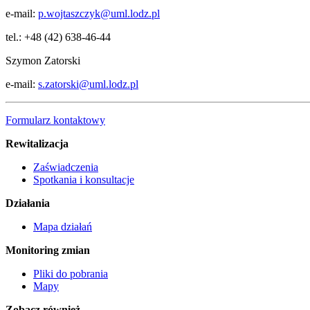
e-mail:
p.wojtaszczyk@uml.lodz.pl
tel.: +48 (42) 638-46-44
Szymon Zatorski
e-mail:
s.zatorski@uml.lodz.pl
Formularz kontaktowy
Rewitalizacja
Zaświadczenia
Spotkania i konsultacje
Działania
Mapa działań
Monitoring zmian
Pliki do pobrania
Mapy
Zobacz również