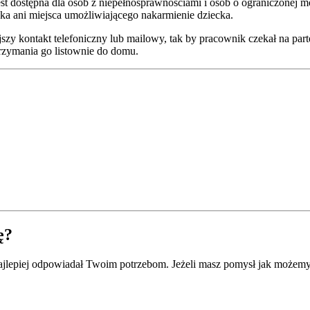
ie jest dostępna dla osób z niepełnosprawnościami i osób o ograniczonej
aka ani miejsca umożliwiającego nakarmienie dziecka.
zy kontakt telefoniczny lub mailowy, tak by pracownik czekał na par
trzymania go listownie do domu.
ę?
 najlepiej odpowiadał Twoim potrzebom. Jeżeli masz pomysł jak możemy