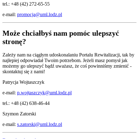
tel.: +48 (42) 272-65-55
e-mail:
promocja@uml.lodz.pl
Może chciałbyś nam pomóc ulepszyć
stronę?
Zależy nam na ciągłym udoskonalaniu Portalu Rewitalizacji, tak by
najlepiej odpowiadał Twoim potrzebom. Jeżeli masz pomysł jak
możemy go ulepszyć bądź uważasz, że coś powinniśmy zmienić -
skontaktuj się z nami!
Patrycja Wojtaszczyk
e-mail:
p.wojtaszczyk@uml.lodz.pl
tel.: +48 (42) 638-46-44
Szymon Zatorski
e-mail:
s.zatorski@uml.lodz.pl