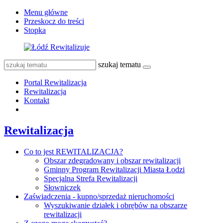
Menu główne
Przeskocz do treści
Stopka
szukaj tematu
Portal Rewitalizacja
Rewitalizacja
Kontakt
Rewitalizacja
Co to jest REWITALIZACJA?
Obszar zdegradowany i obszar rewitalizacji
Gminny Program Rewitalizacji Miasta Łodzi
Specjalna Strefa Rewitalizacji
Słowniczek
Zaświadczenia - kupno/sprzedaż nieruchomości
Wyszukiwanie działek i obrębów na obszarze
rewitalizacji