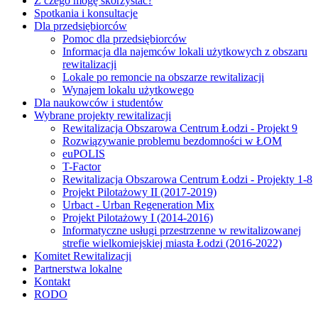
Z czego mogę skorzystać?
Spotkania i konsultacje
Dla przedsiębiorców
Pomoc dla przedsiębiorców
Informacja dla najemców lokali użytkowych z obszaru
rewitalizacji
Lokale po remoncie na obszarze rewitalizacji
Wynajem lokalu użytkowego
Dla naukowców i studentów
Wybrane projekty rewitalizacji
Rewitalizacja Obszarowa Centrum Łodzi - Projekt 9
Rozwiązywanie problemu bezdomności w ŁOM
euPOLIS
T-Factor
Rewitalizacja Obszarowa Centrum Łodzi - Projekty 1-8
Projekt Pilotażowy II (2017-2019)
Urbact - Urban Regeneration Mix
Projekt Pilotażowy I (2014-2016)
Informatyczne usługi przestrzenne w rewitalizowanej
strefie wielkomiejskiej miasta Łodzi (2016-2022)
Komitet Rewitalizacji
Partnerstwa lokalne
Kontakt
RODO