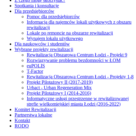
Z czego mogę skorzystać?
Spotkania i konsultacje
Dla przedsiębiorców
Pomoc dla przedsiębiorców
Informacja dla najemców lokali użytkowych z obszaru
rewitalizacji
Lokale po remoncie na obszarze rewitalizacji
Wynajem lokalu użytkowego
Dla naukowców i studentów
Wybrane projekty rewitalizacji
Rewitalizacja Obszarowa Centrum Łodzi - Projekt 9
Rozwiązywanie problemu bezdomności w ŁOM
euPOLIS
T-Factor
Rewitalizacja Obszarowa Centrum Łodzi - Projekty 1-8
Projekt Pilotażowy II (2017-2019)
Urbact - Urban Regeneration Mix
Projekt Pilotażowy I (2014-2016)
Informatyczne usługi przestrzenne w rewitalizowanej
strefie wielkomiejskiej miasta Łodzi (2016-2022)
Komitet Rewitalizacji
Partnerstwa lokalne
Kontakt
RODO