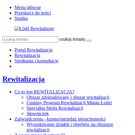
Menu główne
Przeskocz do treści
Stopka
szukaj tematu
Portal Rewitalizacja
Rewitalizacja
Spotkania i konsultacje
Rewitalizacja
Co to jest REWITALIZACJA?
Obszar zdegradowany i obszar rewitalizacji
Gminny Program Rewitalizacji Miasta Łodzi
Specjalna Strefa Rewitalizacji
Słowniczek
Zaświadczenia - kupno/sprzedaż nieruchomości
Wyszukiwanie działek i obrębów na obszarze
rewitalizacji