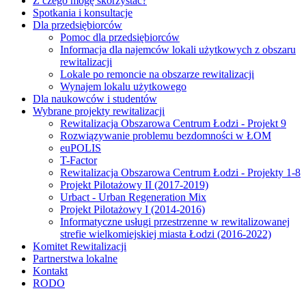
Z czego mogę skorzystać?
Spotkania i konsultacje
Dla przedsiębiorców
Pomoc dla przedsiębiorców
Informacja dla najemców lokali użytkowych z obszaru
rewitalizacji
Lokale po remoncie na obszarze rewitalizacji
Wynajem lokalu użytkowego
Dla naukowców i studentów
Wybrane projekty rewitalizacji
Rewitalizacja Obszarowa Centrum Łodzi - Projekt 9
Rozwiązywanie problemu bezdomności w ŁOM
euPOLIS
T-Factor
Rewitalizacja Obszarowa Centrum Łodzi - Projekty 1-8
Projekt Pilotażowy II (2017-2019)
Urbact - Urban Regeneration Mix
Projekt Pilotażowy I (2014-2016)
Informatyczne usługi przestrzenne w rewitalizowanej
strefie wielkomiejskiej miasta Łodzi (2016-2022)
Komitet Rewitalizacji
Partnerstwa lokalne
Kontakt
RODO