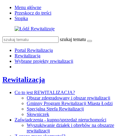
Menu główne
Przeskocz do treści
Stopka
szukaj tematu
Portal Rewitalizacja
Rewitalizacja
Wybrane projekty rewitalizacji
Rewitalizacja
Co to jest REWITALIZACJA?
Obszar zdegradowany i obszar rewitalizacji
Gminny Program Rewitalizacji Miasta Łodzi
Specjalna Strefa Rewitalizacji
Słowniczek
Zaświadczenia - kupno/sprzedaż nieruchomości
Wyszukiwanie działek i obrębów na obszarze
rewitalizacji