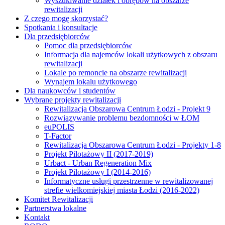
Wyszukiwanie działek i obrębów na obszarze
rewitalizacji
Z czego mogę skorzystać?
Spotkania i konsultacje
Dla przedsiębiorców
Pomoc dla przedsiębiorców
Informacja dla najemców lokali użytkowych z obszaru
rewitalizacji
Lokale po remoncie na obszarze rewitalizacji
Wynajem lokalu użytkowego
Dla naukowców i studentów
Wybrane projekty rewitalizacji
Rewitalizacja Obszarowa Centrum Łodzi - Projekt 9
Rozwiązywanie problemu bezdomności w ŁOM
euPOLIS
T-Factor
Rewitalizacja Obszarowa Centrum Łodzi - Projekty 1-8
Projekt Pilotażowy II (2017-2019)
Urbact - Urban Regeneration Mix
Projekt Pilotażowy I (2014-2016)
Informatyczne usługi przestrzenne w rewitalizowanej
strefie wielkomiejskiej miasta Łodzi (2016-2022)
Komitet Rewitalizacji
Partnerstwa lokalne
Kontakt