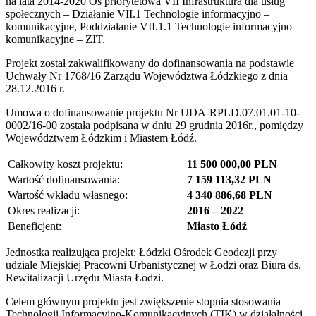
na lata 2014-2020 Oś priorytetowa VII Infrastruktura dla usług
społecznych – Działanie VII.1 Technologie informacyjno –
komunikacyjne, Poddziałanie VII.1.1 Technologie informacyjno –
komunikacyjne – ZIT.
Projekt został zakwalifikowany do dofinansowania na podstawie
Uchwały Nr 1768/16 Zarządu Województwa Łódzkiego z dnia
28.12.2016 r.
Umowa o dofinansowanie projektu Nr UDA-RPLD.07.01.01-10-
0002/16-00 została podpisana w dniu 29 grudnia 2016r., pomiędzy
Województwem Łódzkim i Miastem Łódź.
Całkowity koszt projektu:
11 500 000,00 PLN
Wartość dofinansowania:
7 159 113,32 PLN
Wartość wkładu własnego:
4 340 886,68 PLN
Okres realizacji:
2016 – 2022
Beneficjent:
Miasto Łódź
Jednostka realizująca projekt: Łódzki Ośrodek Geodezji przy
udziale Miejskiej Pracowni Urbanistycznej w Łodzi oraz Biura ds.
Rewitalizacji Urzędu Miasta Łodzi.
Celem głównym projektu jest zwiększenie stopnia stosowania
Technologii Informacyjno-Komunikacyjnych (TIK) w działalności