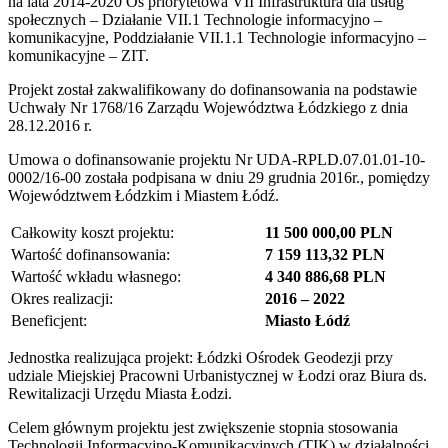
na lata 2014-2020 Oś priorytetowa VII Infrastruktura dla usług
społecznych – Działanie VII.1 Technologie informacyjno –
komunikacyjne, Poddziałanie VII.1.1 Technologie informacyjno –
komunikacyjne – ZIT.
Projekt został zakwalifikowany do dofinansowania na podstawie
Uchwały Nr 1768/16 Zarządu Województwa Łódzkiego z dnia
28.12.2016 r.
Umowa o dofinansowanie projektu Nr UDA-RPLD.07.01.01-10-
0002/16-00 została podpisana w dniu 29 grudnia 2016r., pomiędzy
Województwem Łódzkim i Miastem Łódź.
Całkowity koszt projektu:
11 500 000,00 PLN
Wartość dofinansowania:
7 159 113,32 PLN
Wartość wkładu własnego:
4 340 886,68 PLN
Okres realizacji:
2016 – 2022
Beneficjent:
Miasto Łódź
Jednostka realizująca projekt: Łódzki Ośrodek Geodezji przy
udziale Miejskiej Pracowni Urbanistycznej w Łodzi oraz Biura ds.
Rewitalizacji Urzędu Miasta Łodzi.
Celem głównym projektu jest zwiększenie stopnia stosowania
Technologii Informacyjno-Komunikacyjnych (TIK) w działalności