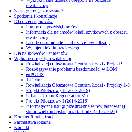
Wyszukiwanie działek i obrębów na obszarze
rewitalizacji
Z czego mogę skorzystać?
Spotkania i konsultacje
Dla przedsiębiorców
Pomoc dla przedsiębiorców
Informacja dla najemców lokali użytkowych z obszaru
rewitalizacji
Lokale po remoncie na obszarze rewitalizacji
Wynajem lokalu użytkowego
Dla naukowców i studentów
Wybrane projekty rewitalizacji
Rewitalizacja Obszarowa Centrum Łodzi - Projekt 9
Rozwiązywanie problemu bezdomności w ŁOM
euPOLIS
T-Factor
Rewitalizacja Obszarowa Centrum Łodzi - Projekty 1-8
Projekt Pilotażowy II (2017-2019)
Urbact - Urban Regeneration Mix
Projekt Pilotażowy I (2014-2016)
Informatyczne usługi przestrzenne w rewitalizowanej
strefie wielkomiejskiej miasta Łodzi (2016-2022)
Komitet Rewitalizacji
Partnerstwa lokalne
Kontakt