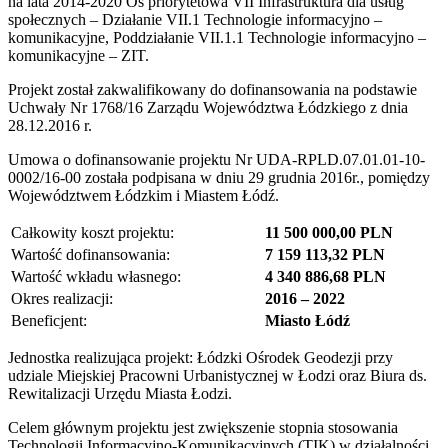
na lata 2014-2020 Oś priorytetowa VII Infrastruktura dla usług
społecznych – Działanie VII.1 Technologie informacyjno –
komunikacyjne, Poddziałanie VII.1.1 Technologie informacyjno –
komunikacyjne – ZIT.
Projekt został zakwalifikowany do dofinansowania na podstawie
Uchwały Nr 1768/16 Zarządu Województwa Łódzkiego z dnia
28.12.2016 r.
Umowa o dofinansowanie projektu Nr UDA-RPLD.07.01.01-10-
0002/16-00 została podpisana w dniu 29 grudnia 2016r., pomiędzy
Województwem Łódzkim i Miastem Łódź.
Całkowity koszt projektu:
11 500 000,00 PLN
Wartość dofinansowania:
7 159 113,32 PLN
Wartość wkładu własnego:
4 340 886,68 PLN
Okres realizacji:
2016 – 2022
Beneficjent:
Miasto Łódź
Jednostka realizująca projekt: Łódzki Ośrodek Geodezji przy
udziale Miejskiej Pracowni Urbanistycznej w Łodzi oraz Biura ds.
Rewitalizacji Urzędu Miasta Łodzi.
Celem głównym projektu jest zwiększenie stopnia stosowania
Technologii Informacyjno-Komunikacyjnych (TIK) w działalności