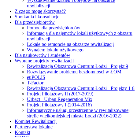
Wyszukiwanie działek i obrębów na obszarze
rewitalizacji
Z czego mogę skorzystać?
Spotkania i konsultacje
Dla przedsiębiorców
Pomoc dla przedsiębiorców
Informacja dla najemców lokali użytkowych z obszaru
rewitalizacji
Lokale po remoncie na obszarze rewitalizacji
Wynajem lokalu użytkowego
Dla naukowców i studentów
Wybrane projekty rewitalizacji
Rewitalizacja Obszarowa Centrum Łodzi - Projekt 9
Rozwiązywanie problemu bezdomności w ŁOM
euPOLIS
T-Factor
Rewitalizacja Obszarowa Centrum Łodzi - Projekty 1-8
Projekt Pilotażowy II (2017-2019)
Urbact - Urban Regeneration Mix
Projekt Pilotażowy I (2014-2016)
Informatyczne usługi przestrzenne w rewitalizowanej
strefie wielkomiejskiej miasta Łodzi (2016-2022)
Komitet Rewitalizacji
Partnerstwa lokalne
Kontakt