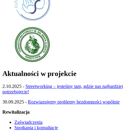
Aktualności w projekcie
2.10.2025 -
Streetworking – jesteśmy tam, gdzie nas najbardziej
potrzebujecie!
30.09.2025 -
Rozwiązujemy problemy bezdomności wspólnie
Rewitalizacja
Zaświadczenia
Spotkania i konsultacje