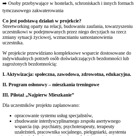
➡️ Osoby przebywające w hostelach, schroniskach i innych formach
tymczasowego zakwaterowania
Co jest podstawą działań w projekcie?
Streetworking oparty na relacji, budowaniu zaufania, towarzyszeniu
uczestnikowi w podejmowanych przez niego decyzjach na rzecz
zmiany sytuacji życiowej, wzmacnianiu samostanowienia
uczestnika.
W projekcie przewidziano kompleksowe wsparcie dostosowane do
indywidualnych potrzeb osób doświadczających bezdomności lub
zagrożonych bezdomnością:
I. Aktywizacja: społeczna, zawodowa, zdrowotna, edukacyjna.
II. Program osłonowy – mieszkania treningowe
III. Pilotaż „Najpierw Mieszkanie”
Dla uczestników projektu zaplanowano:
opracowanie systemu usług specjalistów,
zbudowanie interdyscyplinarnego zespołu asertywnego
wsparcia (np. psychiatry, psychoterapeuty, terapeuty
uzależnień, pracownika socjalnego, pielęgniarki, asystenta