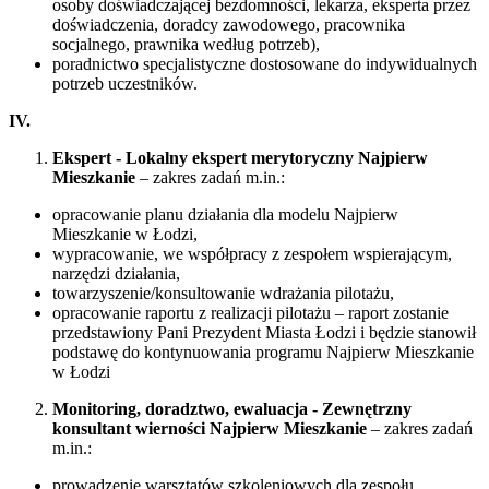
osoby doświadczającej bezdomności, lekarza, eksperta przez
doświadczenia, doradcy zawodowego, pracownika
socjalnego, prawnika według potrzeb),
poradnictwo specjalistyczne dostosowane do indywidualnych
potrzeb uczestników.
IV.
Ekspert - Lokalny ekspert merytoryczny Najpierw
Mieszkanie
– zakres zadań m.in.:
opracowanie planu działania dla modelu Najpierw
Mieszkanie w Łodzi,
wypracowanie, we współpracy z zespołem wspierającym,
narzędzi działania,
towarzyszenie/konsultowanie wdrażania pilotażu,
opracowanie raportu z realizacji pilotażu – raport zostanie
przedstawiony Pani Prezydent Miasta Łodzi i będzie stanowił
podstawę do kontynuowania programu Najpierw Mieszkanie
w Łodzi
Monitoring, doradztwo, ewaluacja - Zewnętrzny
konsultant wierności Najpierw Mieszkanie
– zakres zadań
m.in.:
prowadzenie warsztatów szkoleniowych dla zespołu,