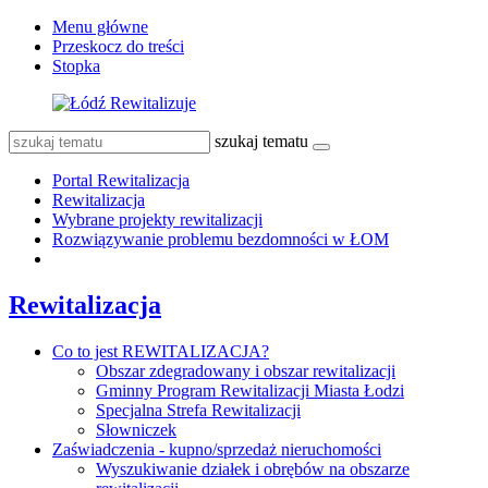
Menu główne
Przeskocz do treści
Stopka
szukaj tematu
Portal Rewitalizacja
Rewitalizacja
Wybrane projekty rewitalizacji
Rozwiązywanie problemu bezdomności w ŁOM
Rewitalizacja
Co to jest REWITALIZACJA?
Obszar zdegradowany i obszar rewitalizacji
Gminny Program Rewitalizacji Miasta Łodzi
Specjalna Strefa Rewitalizacji
Słowniczek
Zaświadczenia - kupno/sprzedaż nieruchomości
Wyszukiwanie działek i obrębów na obszarze