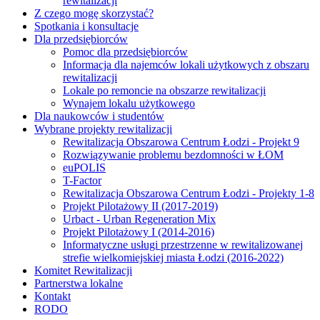
rewitalizacji
Z czego mogę skorzystać?
Spotkania i konsultacje
Dla przedsiębiorców
Pomoc dla przedsiębiorców
Informacja dla najemców lokali użytkowych z obszaru
rewitalizacji
Lokale po remoncie na obszarze rewitalizacji
Wynajem lokalu użytkowego
Dla naukowców i studentów
Wybrane projekty rewitalizacji
Rewitalizacja Obszarowa Centrum Łodzi - Projekt 9
Rozwiązywanie problemu bezdomności w ŁOM
euPOLIS
T-Factor
Rewitalizacja Obszarowa Centrum Łodzi - Projekty 1-8
Projekt Pilotażowy II (2017-2019)
Urbact - Urban Regeneration Mix
Projekt Pilotażowy I (2014-2016)
Informatyczne usługi przestrzenne w rewitalizowanej
strefie wielkomiejskiej miasta Łodzi (2016-2022)
Komitet Rewitalizacji
Partnerstwa lokalne
Kontakt
RODO