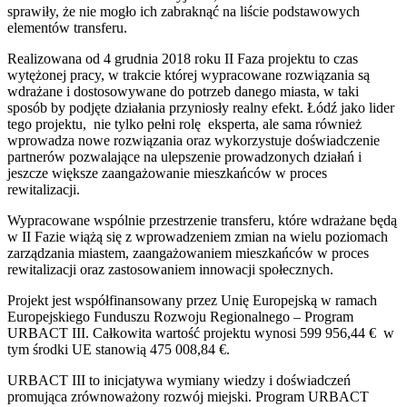
sprawiły, że nie mogło ich zabraknąć na liście podstawowych
elementów transferu.
Realizowana od 4 grudnia 2018 roku II Faza projektu to czas
wytężonej pracy, w trakcie której wypracowane rozwiązania są
wdrażane i dostosowywane do potrzeb danego miasta, w taki
sposób by podjęte działania przyniosły realny efekt. Łódź jako lider
tego projektu, nie tylko pełni rolę eksperta, ale sama również
wprowadza nowe rozwiązania oraz wykorzystuje doświadczenie
partnerów pozwalające na ulepszenie prowadzonych działań i
jeszcze większe zaangażowanie mieszkańców w proces
rewitalizacji.
Wypracowane wspólnie przestrzenie transferu, które wdrażane będą
w II Fazie wiążą się z wprowadzeniem zmian na wielu poziomach
zarządzania miastem, zaangażowaniem mieszkańców w proces
rewitalizacji oraz zastosowaniem innowacji społecznych.
Projekt jest współfinansowany przez Unię Europejską w ramach
Europejskiego Funduszu Rozwoju Regionalnego – Program
URBACT III. Całkowita wartość projektu wynosi 599 956,44 € w
tym środki UE stanowią 475 008,84 €.
URBACT III to inicjatywa wymiany wiedzy i doświadczeń
promująca zrównoważony rozwój miejski. Program URBACT