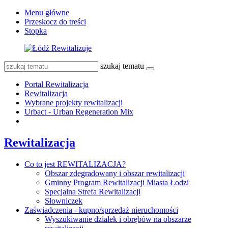
Menu główne
Przeskocz do treści
Stopka
szukaj tematu
Portal Rewitalizacja
Rewitalizacja
Wybrane projekty rewitalizacji
Urbact - Urban Regeneration Mix
Rewitalizacja
Co to jest REWITALIZACJA?
Obszar zdegradowany i obszar rewitalizacji
Gminny Program Rewitalizacji Miasta Łodzi
Specjalna Strefa Rewitalizacji
Słowniczek
Zaświadczenia - kupno/sprzedaż nieruchomości
Wyszukiwanie działek i obrębów na obszarze