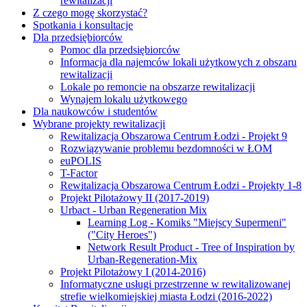
rewitalizacji
Z czego mogę skorzystać?
Spotkania i konsultacje
Dla przedsiębiorców
Pomoc dla przedsiębiorców
Informacja dla najemców lokali użytkowych z obszaru
rewitalizacji
Lokale po remoncie na obszarze rewitalizacji
Wynajem lokalu użytkowego
Dla naukowców i studentów
Wybrane projekty rewitalizacji
Rewitalizacja Obszarowa Centrum Łodzi - Projekt 9
Rozwiązywanie problemu bezdomności w ŁOM
euPOLIS
T-Factor
Rewitalizacja Obszarowa Centrum Łodzi - Projekty 1-8
Projekt Pilotażowy II (2017-2019)
Urbact - Urban Regeneration Mix
Learning Log - Komiks "Miejscy Supermeni"
("City Heroes")
Network Result Product - Tree of Inspiration by
Urban-Regeneration-Mix
Projekt Pilotażowy I (2014-2016)
Informatyczne usługi przestrzenne w rewitalizowanej
strefie wielkomiejskiej miasta Łodzi (2016-2022)