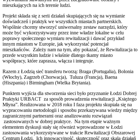
mieszkających na ich terenie ludzi.
Projekt składa się z serii działań skupiających się na wymianie
doświadczeń i praktyk we wszystkich miastach partnerskich.
Wspólnie chcemy stworzyć uniwersalny zestaw narzędzi, który
może być wykorzystywany przez inne władze lokalne w celu
poprawy społecznego wymiaru rewitalizacji i dawać przykład
innym miastom w Europie, jak wykorzystać potencjał
mieszkańców. Zależy nam na tym, aby pokazać, że Rewitalizacja to
przede wszystkim ludzie i właśnie dlatego tkamy miasto
współpracy, które zaprasza, włącza i integruje.
Razem z Łodzią sieć transferu tworzą: Braga (Portugalia), Bolonia
(Włochy), Zagrzeb (Chorwacja), Tuluza (Francja), Baena
(Hiszpania) i Birmingham (Wielka Brytania).
Punktem wyjścia dla stworzenia sieci było przyznanie Łodzi Dobrej
Praktyki URBACT za sposób prowadzenia rewitalizacji „Księżego
Młyna”. Realizowana w 2018 roku I faza projektu skupiała się na
wypracowaniu metodologii i sposobu przekazywana wiedzy między
zagranicznymi partnerami oraz analizowaniu rozwiązań
zastosowanych w dobrej praktyce. Na tym etapie ważnym
elementem dyskusji stały się również wprowadzone w Łodzi
zastosowania wykorzystywane w trakcie Rewitalizacji Obszarowej
Centrum Łodzi. Ich innowacyjność, skuteczność oraz skala działań